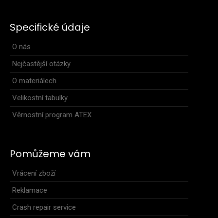
Dámská sportovní mikina GAIA má přiléhavý žensky tvarovaný
Specifické údaje
střih a je vyrobena v kombinaci hřejivých..
O nás
Nejčastější otázky
O materiálech
Velikostní tabulky
Věrnostní program ATEX
Pomůžeme vám
Vrácení zboží
Reklamace
Crash repair service