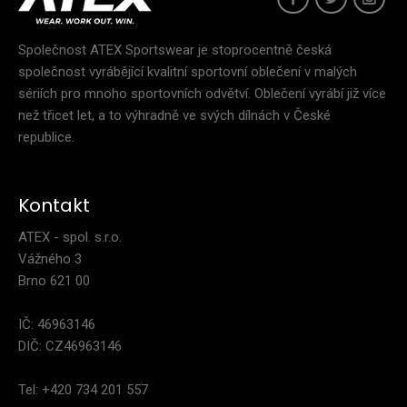
Společnost ATEX Sportswear je stoprocentně česká
společnost vyrábějící kvalitní sportovní oblečení v malých
sériích pro mnoho sportovních odvětví. Oblečení vyrábí již více
než třicet let, a to výhradně ve svých dílnách v České
republice.
Kontakt
ATEX - spol. s.r.o.
Vážného 3
Brno 621 00
Dámská mikina GAIA černá
IČ: 46963146
2 299 Kč
DIČ: CZ46963146
Tel: +420 734 201 557