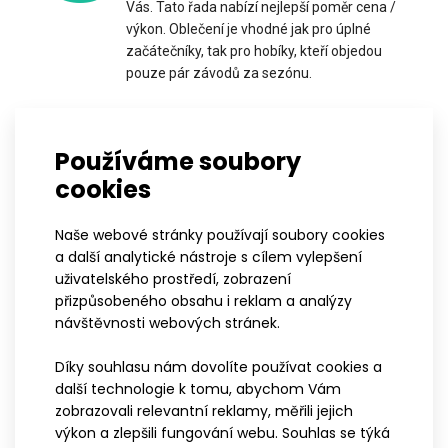
Vás. Tato řada nabízí nejlepší poměr cena /
výkon. Oblečení je vhodné jak pro úplné
začátečníky, tak pro hobíky, kteří objedou
pouze pár závodů za sezónu.
Dámská mikina GAIA tyrkysová
P
2 299 Kč
Používáme soubory
PROFI
cookies
Oblečení řady PROFI je vhodné pro všechny
sportovce, kteří berou sport více než jako
Naše webové stránky používají soubory cookies
příležitostné hobby. Produktová řada PROFI
a další analytické nástroje s cílem vylepšení
Dámská sportovní mikina GAIA má přiléhavý žensky tvarovaný
je vhodná pro všechny ty, kteří se věnují
uživatelského prostředí, zobrazení
střih a je vyrobena v kombinaci hřejivých..
sportu na každodenní bázi. Použité střihy i
přizpůsobeného obsahu i reklam a analýzy
materiály pomohou dosáhnout sportovci
návštěvnosti webových stránek.
nejlepších výsledků, a to při zachování
maximálního komfortu nošení.
Díky souhlasu nám dovolíte používat cookies a
další technologie k tomu, abychom Vám
zobrazovali relevantní reklamy, měřili jejich
výkon a zlepšili fungování webu. Souhlas se týká