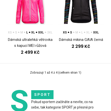
Dámská mikina WITI černáDámská mikina WITI propojuje
vysoce funkční materiály, které zajišťují pohod..
XS
S
M
L
XL
XXL
3XL
XS
S
M
L
XL
XXL
Dámská ultralehká větrovka
Dámská mikina GAIA černá
2 299 Kč
s kapucí MEI růžová
2 499 Kč
Zobrazuji 1 až 4 z 4 (celkem stran 1)
S
SPORT
Pokud sportem začínáte a nevíte, co na
sebe, tak kategorie SPORT je přesně pro