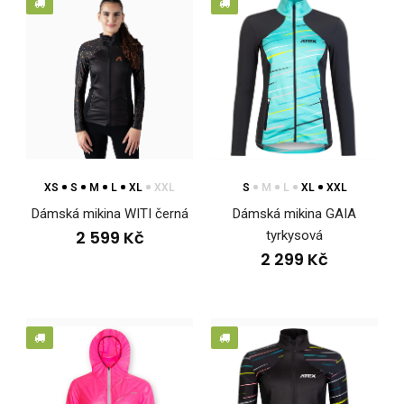
XS
S
M
L
XL
XXL
S
M
L
XL
XXL
Dámská mikina WITI černá
Dámská mikina GAIA
2 599 Kč
tyrkysová
2 299 Kč
Dámská mikina WITI černá
2 599 Kč