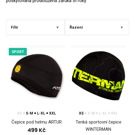
poskytována prodloužená záruka tři roky.
Filtr
Řazení
>
>
SPORT
XS
S-M
L-XL
XXL
XS
S-M
L-XL
XXL
Čepice pod helmu ARTUR
Tenká sportovní čepice
499 Kč
WINTERMAN