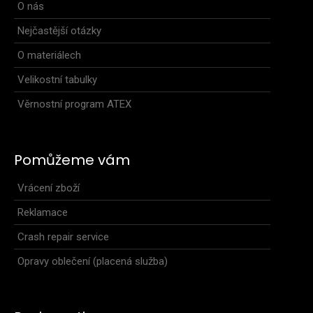
O nás
Nejčastější otázky
O materiálech
Velikostní tabulky
Věrnostní program ATEX
Tenká sportovní čepice SILVER KNIGHTS
449 Kč
Pomůžeme vám
Vrácení zboží
Reklamace
Lehká závodní jednovrstvá běžecká čepice SILVER KNIGHTS z
materiálu Roubaix. Po stranách perforace p..
Crash repair service
Opravy oblečení (placená služba)