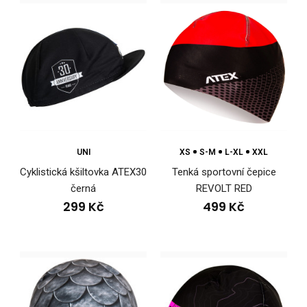
Tenká sportovní čepice WINTERMAN
449 Kč
UNI
XS
S-M
L-XL
XXL
Cyklistická kšiltovka ATEX30
Tenká sportovní čepice
černá
REVOLT RED
299 Kč
499 Kč
..