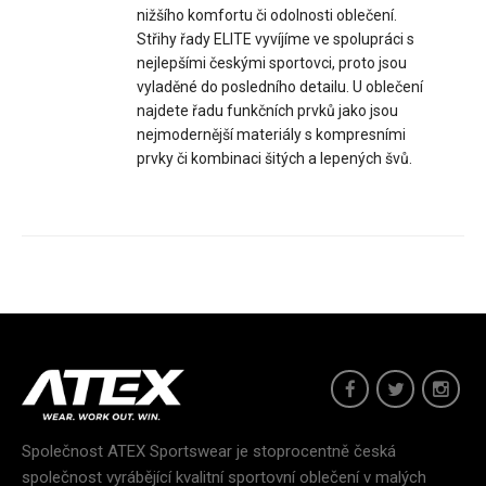
nižšího komfortu či odolnosti oblečení.
Střihy řady ELITE vyvíjíme ve spolupráci s
nejlepšími českými sportovci, proto jsou
vyladěné do posledního detailu. U oblečení
Stylová cyklistická retro kšiltovka nemůže chybět ve výbavě
najdete řadu funkčních prvků jako jsou
žádného opravdového cyklisty.Vyrobena v ..
nejmodernější materiály s kompresními
prvky či kombinaci šitých a lepených švů.
Společnost ATEX Sportswear je stoprocentně česká
společnost vyrábějící kvalitní sportovní oblečení v malých