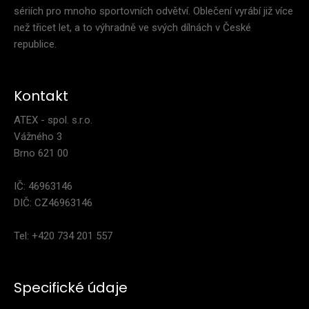
sériích pro mnoho sportovních odvětví. Oblečení vyrábí již více
než třicet let, a to výhradně ve svých dílnách v České
republice.
Tenká sportovní čepice REVOLT RED
Kontakt
499 Kč
ATEX - spol. s.r.o.
Vážného 3
Brno 621 00
Lehká závodní jednovrstvá běžecká čepice REVOLT RED z
IČ: 46963146
materiálu Roubaix. Po stranách perforace pro l..
DIČ: CZ46963146
Tel: +420 734 201 557
Specifické údaje