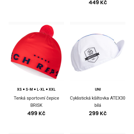
449 Kč
Čepice pod helmu ARTUR
499 Kč
Ergonomicky tvarovaná čepice vhodná zejména pod
cyklistickou helmu. Funkční materiál zajišťuje ochra..
XS
S-M
L-XL
XXL
UNI
Tenká sportovní čepice
Cyklistická kšiltovka ATEX30
BRISK
bílá
499 Kč
299 Kč