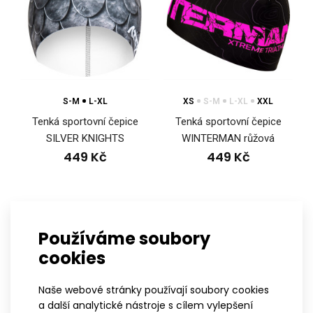
S-M
L-XL
XS
S-M
L-XL
XXL
Tenká sportovní čepice
Tenká sportovní čepice
SILVER KNIGHTS
WINTERMAN růžová
449 Kč
449 Kč
Tenká sportovní čepice BRISK
Používáme soubory
499 Kč
cookies
Naše webové stránky používají soubory cookies
a další analytické nástroje s cílem vylepšení