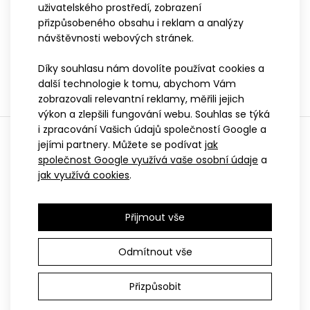
uživatelského prostředí, zobrazení
..
přizpůsobeného obsahu i reklam a analýzy
návštěvnosti webových stránek.
XS
S-M
L-XL
XXL
Sportovní kukla KENNY
Díky souhlasu nám dovolíte používat cookies a
další technologie k tomu, abychom Vám
549 Kč
zobrazovali relevantní reklamy, měřili jejich
výkon a zlepšili fungování webu. Souhlas se týká
i zpracování Vašich údajů společností Google a
Zobrazuji 1 až 9 z 9 (celkem stran 1)
jejími partnery. Můžete se podívat
jak
společnost Google využívá vaše osobní údaje
a
jak využívá cookies
.
S
SPORT
Přijmout vše
Pokud sportem začínáte a nevíte, co na
Cyklistická kšiltovka ATEX30 bílá
sebe, tak kategorie SPORT je přesně pro
Odmítnout vše
299 Kč
Vás. Tato řada nabízí nejlepší poměr cena /
výkon. Oblečení je vhodné jak pro úplné
Přizpůsobit
začátečníky, tak pro hobíky, kteří objedou
pouze pár závodů za sezónu.