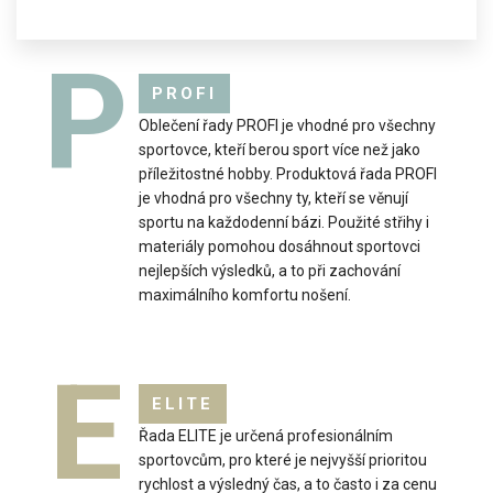
Stylová cyklistická retro kšiltovka nemůže chybět ve výbavě
P
žádného opravdového cyklisty.Vyrobena v ..
PROFI
Oblečení řady PROFI je vhodné pro všechny
sportovce, kteří berou sport více než jako
příležitostné hobby. Produktová řada PROFI
je vhodná pro všechny ty, kteří se věnují
sportu na každodenní bázi. Použité střihy i
materiály pomohou dosáhnout sportovci
nejlepších výsledků, a to při zachování
maximálního komfortu nošení.
E
ELITE
Cyklistická kšiltovka ATEX30 černá
Řada ELITE je určená profesionálním
299 Kč
sportovcům, pro které je nejvyšší prioritou
rychlost a výsledný čas, a to často i za cenu