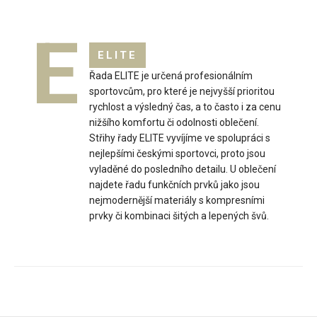
E
ELITE
Řada ELITE je určená profesionálním
sportovcům, pro které je nejvyšší prioritou
rychlost a výsledný čas, a to často i za cenu
nižšího komfortu či odolnosti oblečení.
Střihy řady ELITE vyvíjíme ve spolupráci s
nejlepšími českými sportovci, proto jsou
Cyklo dres SHARP zelený
vyladěné do posledního detailu. U oblečení
2 199 Kč
najdete řadu funkčních prvků jako jsou
nejmodernější materiály s kompresními
prvky či kombinaci šitých a lepených švů.
Cyklo dres SHARP zelenýCyklistický dres SHARP je navržený
pro jízdu ve vysokém tempu i delší trasy. ..