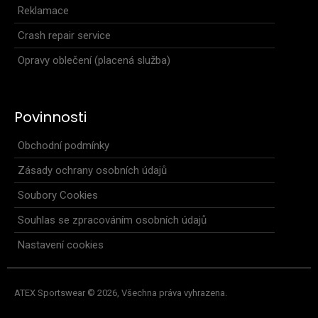
Reklamace
Crash repair service
Opravy oblečení (placená služba)
Dámský cyklo dres s dlouhými rukávy SHARP růžový
Povinnosti
2 499 Kč
Obchodní podmínky
Zásady ochrany osobních údajů
Soubory Cookies
Dámský cyklo dres s dlouhými rukávy SHARP růžovýDámský
cyklistický dres SHARP s dlouhým rukávem je n..
Souhlas se zpracováním osobních údajů
Nastavení cookies
ATEX Sportswear © 2026, Všechna práva vyhrazena.