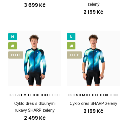
3 699 Kč
zelený
2 199 Kč
N
N
Cyklo bunda SHARP zelená
3 699 Kč
ELITE
ELITE
Cyklo bunda SHARP zelenáJe navržená pro jízdu v chladném a
proměnlivém počasí, kdy je důležitá ochra..
XS
S
M
L
XL
XXL
3XL
XS
S
M
L
XL
XXL
3XL
Cyklo dres s dlouhými
Cyklo dres SHARP zelený
2 199 Kč
rukávy SHARP zelený
2 499 Kč