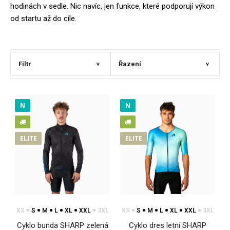
hodinách v sedle. Nic navíc, jen funkce, které podporují výkon
od startu až do cíle.
Filtr
Řazení
>
>
N
N
ELITE
ELITE
XS
S
M
L
XL
XXL
3XL
XS
S
M
L
XL
XXL
3XL
Cyklo bunda SHARP zelená
Cyklo dres letní SHARP