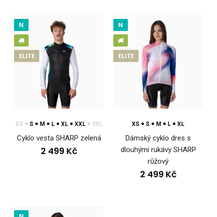
N
N
ELITE
ELITE
XS
S
M
L
XL
XXL
3XL
XS
S
M
L
XL
Cyklo vesta SHARP zelená
Dámský cyklo dres s
2 499 Kč
dlouhými rukávy SHARP
Cyklo dres letní SHARP zelený
růžový
2 199 Kč
2 499 Kč
N