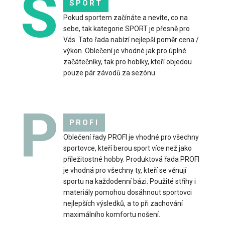
S
SPORT
Pokud sportem začínáte a nevíte, co na
Cyklo dres s dlouhými rukávy SHARP zelený
sebe, tak kategorie SPORT je přesně pro
2 499 Kč
Vás. Tato řada nabízí nejlepší poměr cena /
výkon. Oblečení je vhodné jak pro úplné
začátečníky, tak pro hobíky, kteří objedou
pouze pár závodů za sezónu.
Cyklo dres s dlouhými rukávy SHARP zelenýCyklistický dres
P
SHARP s dlouhým rukávem je navržený pro jí..
PROFI
Oblečení řady PROFI je vhodné pro všechny
sportovce, kteří berou sport více než jako
příležitostné hobby. Produktová řada PROFI
je vhodná pro všechny ty, kteří se věnují
sportu na každodenní bázi. Použité střihy i
materiály pomohou dosáhnout sportovci
nejlepších výsledků, a to při zachování
maximálního komfortu nošení.