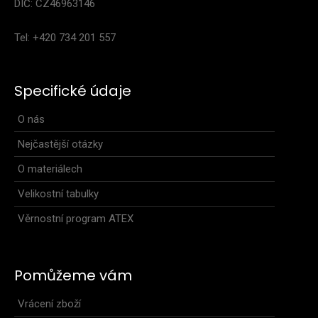
DIČ: CZ46963146
Tel: +420 734 201 557
Cyklo vesta SHARP zelenáCyklistická vesta SHARP je navržená
Specifické údaje
pro jízdu v proměnlivých podmínkách, kdy..
O nás
Nejčastější otázky
O materiálech
Velikostní tabulky
Věrnostní program ATEX
Pomůžeme vám
Vrácení zboží