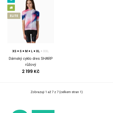
Cyklo dres letní SHARP zelenýCyklistický dres SHARP je
navržený pro letní jízdu v teple a vysoké int..
ELITE
XS
S
M
L
XL
XXL
Dámský cyklo dres SHARP
růžový
2 199 Kč
Zobrazuji 1 až 7 z 7 (celkem stran 1)