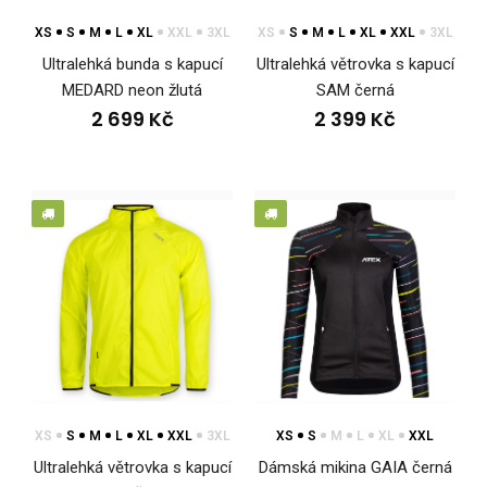
XS
S
M
L
XL
XXL
3XL
XS
S
M
L
XL
XXL
3XL
Ultralehká bunda s kapucí
Ultralehká větrovka s kapucí
MEDARD neon žlutá
SAM černá
2 699 Kč
2 399 Kč
Cyklo bunda VABROUŠEK
2 999 Kč
Cyklo bunda VABROUŠEKLehká cyklistická bunda s
polopřiléhavým střihem je ideální volbou pro aktivní ..
XS
S
M
L
XL
XXL
3XL
XS
S
M
L
XL
XXL
Ultralehká větrovka s kapucí
Dámská mikina GAIA černá