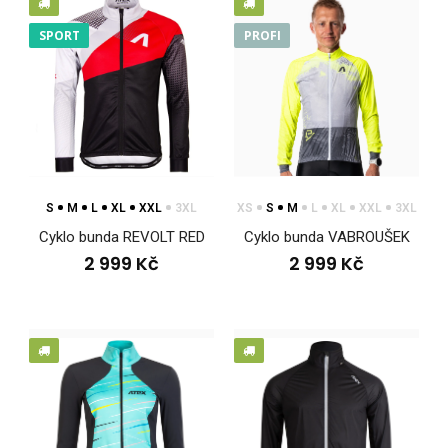
SPORT
PROFI
S
M
L
XL
XXL
3XL
XS
S
M
L
XL
XXL
3XL
Cyklo bunda REVOLT RED
Cyklo bunda VABROUŠEK
2 999 Kč
2 999 Kč
Cyklo bunda REVOLT RED
2 999 Kč