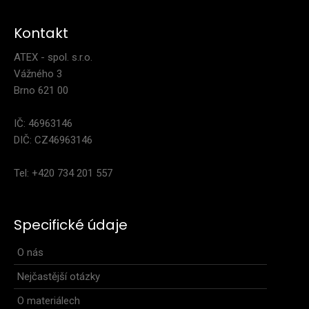
Kontakt
ATEX - spol. s.r.o.
Vážného 3
Brno 621 00
IČ: 46963146
DIČ: CZ46963146
Ultralehká bunda s kapucí MEDARD neon žlutá
2 699 Kč
Tel: +420 734 201 557
Specifické údaje
Ultralehká bunda s kapucí MEDARD odolná proti větru i
O nás
vlhkosti e vyrobena z extrémně lehkých membrán..
Nejčastější otázky
O materiálech