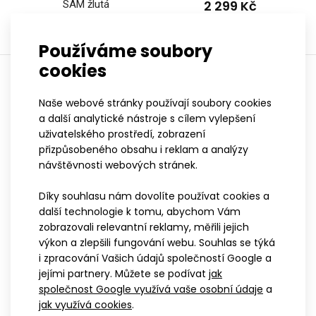
2 299 Kč
SAM žlutá
2 399 Kč
Používáme soubory
cookies
Zobrazuji 1 až 8 z 8 (celkem stran 1)
Naše webové stránky používají soubory cookies
a další analytické nástroje s cílem vylepšení
S
uživatelského prostředí, zobrazení
SPORT
přizpůsobeného obsahu i reklam a analýzy
návštěvnosti webových stránek.
Pokud sportem začínáte a nevíte, co na
sebe, tak kategorie SPORT je přesně pro
Díky souhlasu nám dovolíte používat cookies a
Vás. Tato řada nabízí nejlepší poměr cena /
další technologie k tomu, abychom Vám
Dámská mikina GAIA tyrkysová
výkon. Oblečení je vhodné jak pro úplné
2 299 Kč
zobrazovali relevantní reklamy, měřili jejich
začátečníky, tak pro hobíky, kteří objedou
výkon a zlepšili fungování webu. Souhlas se týká
pouze pár závodů za sezónu.
i zpracování Vašich údajů společností Google a
jejími partnery. Můžete se podívat
jak
společnost Google využívá vaše osobní údaje
a
jak využívá cookies
.
Dámská sportovní mikina GAIA má přiléhavý žensky tvarovaný
PROFI