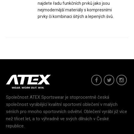
najdete řadu funkčních prvků jako jsou
Ultralehká bunda s kapucí MEDARD černá
nejmodernější materiály s kompresními
2 699 Kč
prvky či kombinaci šitých a lepených švů.
Ultralehká bunda s kapucí MEDARD odolná proti větru i
vlhkosti je vyrobena z extrémně lehkých membrá..
Společnost ATEX Sportswear je stoprocentně česká
společnost vyrábějící kvalitní sportovní oblečení v malých
sériích pro mnoho sportovních odvětví. Oblečení vyrábí již více
než třicet let, a to výhradně ve svých dílnách v České
republice.