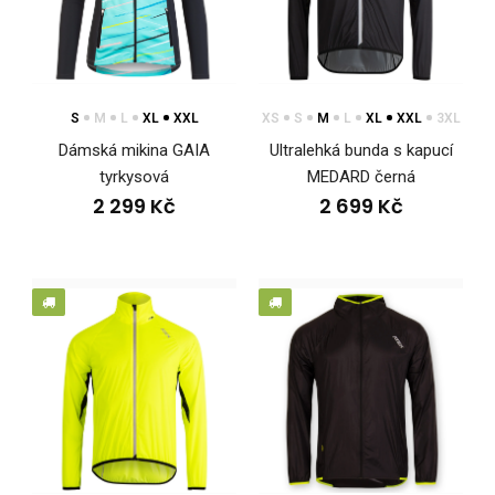
Cyklistická bunda REVOLT RED je vyrobena z materiálu
Zerowind Thermo. Na předním dílu podložený zip ..
S
M
L
XL
XXL
XS
S
M
L
XL
XXL
3XL
Dámská mikina GAIA
Ultralehká bunda s kapucí
tyrkysová
MEDARD černá
2 299 Kč
2 699 Kč