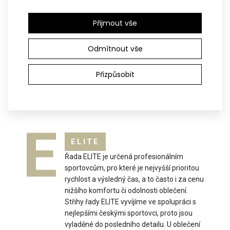
P
střih a je vyrobena v kombinaci hřejivých..
Oblečení řady PROFI je vhodné pro všechny
Přijmout vše
sportovce, kteří berou sport více než jako
příležitostné hobby. Produktová řada PROFI
je vhodná pro všechny ty, kteří se věnují
Odmítnout vše
sportu na každodenní bázi. Použité střihy i
materiály pomohou dosáhnout sportovci
Přizpůsobit
nejlepších výsledků, a to při zachování
maximálního komfortu nošení.
E
ELITE
Řada ELITE je určená profesionálním
sportovcům, pro které je nejvyšší prioritou
rychlost a výsledný čas, a to často i za cenu
nižšího komfortu či odolnosti oblečení.
Střihy řady ELITE vyvíjíme ve spolupráci s
nejlepšími českými sportovci, proto jsou
vyladěné do posledního detailu. U oblečení