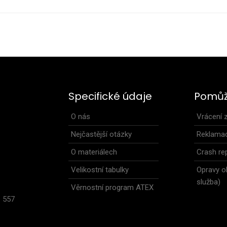
ny SKIN
Dámské legíny 7/8
49 Kč
aktivit.Leginy mají
Specifické údaje
Pomů
.
O nás
Vrácení 
Nejčastější otázky
Reklama
O materiálech
Crash rep
Velikostní tabulky
Opravy o
6
služba)
Věrnostní program ATEX
1 557
ké legíny REVOLT RED
Elastické kalhoty 
99 Kč
šňůrkou na st..