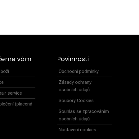
 délky jsou vhodné pro mnoho sportovních a volnočasové
 anatomi..
žeme vám
Povinnosti
zboží
Obchodní podmínky
ce
Zásady ochrany
osobních údajů
air service
Soubory Cookies
blečení (placená
Souhlas se zpracováním
osobních údajů
Nastavení cookies
REVOLT RED vhodné pro běh, atletiku či další sporty. V pase se