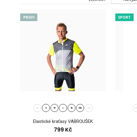
PROFI
SPORT
Elas
79
XS
S
M
L
XL
XXL
3XL
X
Elastické kraťasy VABROUŠEK
799 Kč
Legí