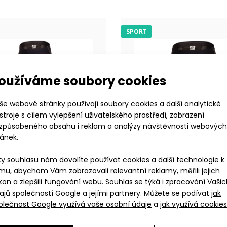
99 Kč
materiálu Espan Ath
SPORT
oužíváme soubory cookies
še webové stránky používají soubory cookies a další analytické
stroje s cílem vylepšení uživatelského prostředí, zobrazení
izpůsobeného obsahu i reklam a analýzy návštěvnosti webových
ránek.
ky souhlasu nám dovolíte používat cookies a další technologie k
tické kraťasy REVOLT RED
mu, abychom Vám zobrazovali relevantní reklamy, měřili jejich
Elastické šortky v
99 Kč
kon a zlepšili fungování webu. Souhlas se týká i zpracování Vaši
stažení, vzadu..
S
M
L
XL
XXL
S
M
L
XL
XXL
ajů společností Google a jejími partnery. Můžete se podívat
jak
olečnost Google využívá vaše osobní údaje
a
jak využívá cookies
nské legíny REVOLT RED
Pánské tříčtvrteční legíny R
1 399 Kč
1 399 Kč