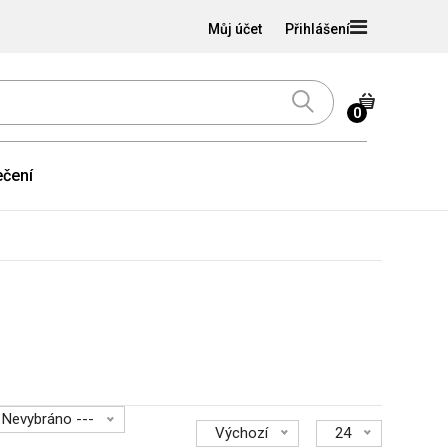
Můj účet
Přihlášení
0
čení
- Nevybráno ---
Výchozí
24