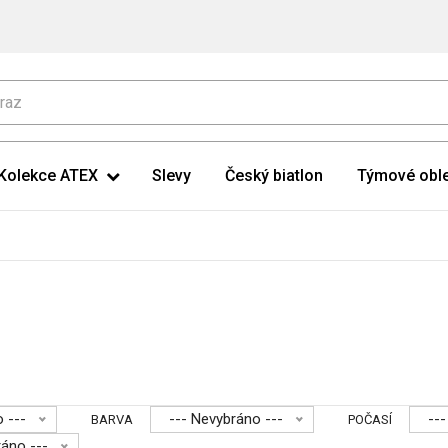
Kolekce ATEX
Slevy
Český biatlon
Týmové oble
 ---
--- Nevybráno ---
--
BARVA
POČASÍ
ráno ---