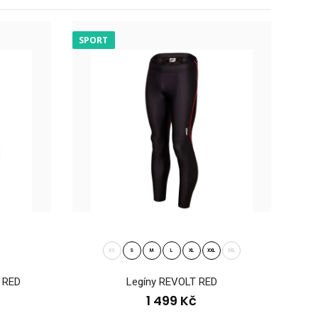
SPORT
 VABROUŠEK Elastické kraťasy VABROUŠEK jsou univerzálním
.
XS
S
M
L
XL
XXL
3XL
T RED
Legíny REVOLT RED
1 499 Kč
 elastické sportovní kalhoty jsou vyrobeny z velmi pružného