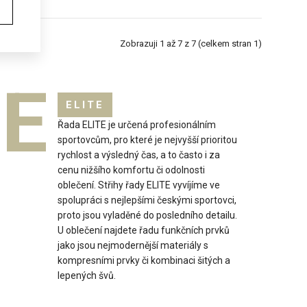
Zobrazuji 1 až 7 z 7 (celkem stran 1)
E
ELITE
Řada ELITE je určená profesionálním
sportovcům, pro které je nejvyšší prioritou
rychlost a výsledný čas, a to často i za
 tvarované elastické sportovní legíny vhodné především pro
cenu nižšího komfortu či odolnosti
í s..
oblečení. Střihy řady ELITE vyvíjíme ve
spolupráci s nejlepšími českými sportovci,
proto jsou vyladěné do posledního detailu.
U oblečení najdete řadu funkčních prvků
jako jsou nejmodernější materiály s
kompresními prvky či kombinaci šitých a
lepených švů.