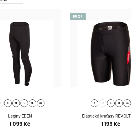
PROFI
tické kraťasy VABROUŠEK
Elastické kraťasy
9 Kč
kouskem oblečen.
S
S
M
L
XL
XXL
S
M
L
XL
XXL
Legíny EDEN
Elastické kraťasy REVOL
1 099 Kč
1 199 Kč
ny EDEN
Univerzální dlouhé