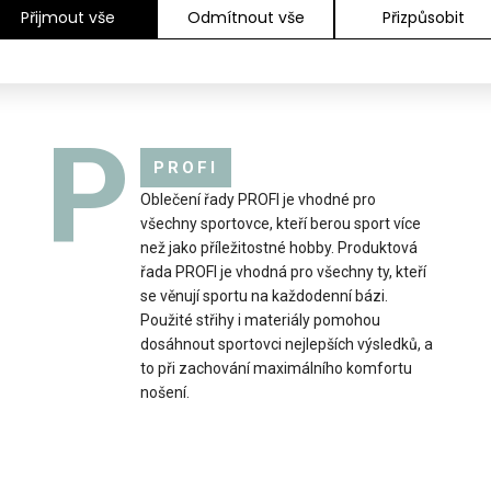
Přijmout vše
Odmítnout vše
Přizpůsobit
P
PROFI
Oblečení řady PROFI je vhodné pro
všechny sportovce, kteří berou sport více
ny REVOLT RED
než jako příležitostné hobby. Produktová
Dlouhé anatomicky
99 Kč
řada PROFI je vhodná pro všechny ty, kteří
běh, atletiku či dalš
se věnují sportu na každodenní bázi.
Použité střihy i materiály pomohou
dosáhnout sportovci nejlepších výsledků, a
to při zachování maximálního komfortu
nošení.