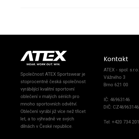
Legí
1 1
Kontakt
ATEX - spol. s.r.o
Společnost ATEX Sportswear je
Vážného 3
stoprocentně česká společnost
Brno 621 00
vyrábějící kvalitní sportovní
oblečení v malých sériích pro
IČ: 46963146
mnoho sportovních odvětví.
DIČ: CZ4696314
Oblečení vyrábí již více než třicet
let, a to výhradně ve svých
Tel: +420 734 20
dílnách v České republice.
Páns
1 3