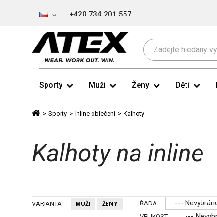
+420 734 201 557
Sporty
Muži
Ženy
Děti
>
Sporty
>
Inline oblečení
>
Kalhoty
Kalhoty na inline
--- Nevybráno
ŘADA
MUŽI
ŽENY
VARIANTA
--- Nevyb
VELIKOST