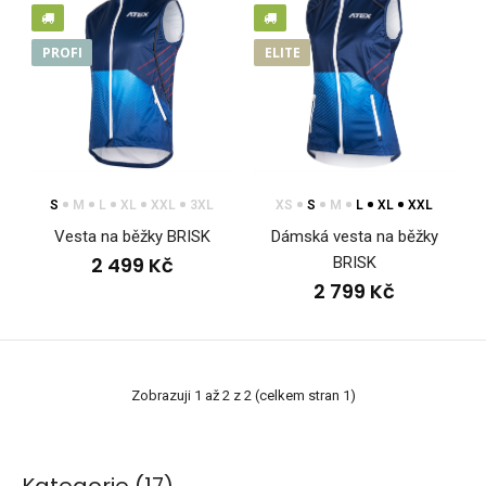
PROFI
ELITE
S
M
L
XL
XXL
3XL
XS
S
M
L
XL
XXL
Vesta na běžky BRISK
Dámská vesta na běžky
2 499 Kč
BRISK
2 799 Kč
Zobrazuji 1 až 2 z 2 (celkem stran 1)
Vesta na běžky BRISK
2 499 Kč