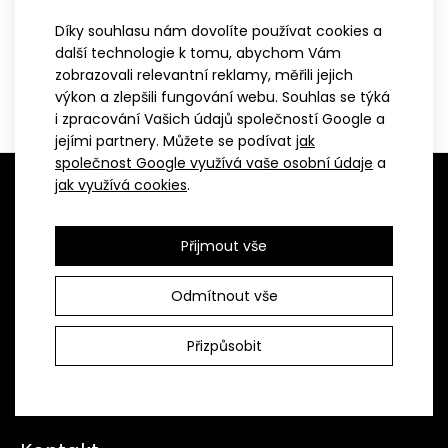
Sporty > Volný čas
Díky souhlasu nám dovolíte používat cookies a
Ženy > Běžkařské oblečení
další technologie k tomu, abychom Vám
Ženy > Běžkařské oblečení > Vesty
zobrazovali relevantní reklamy, měřili jejich
Dámská vesta na běžky BRISK
výkon a zlepšili fungování webu. Souhlas se týká
2 799 Kč
Sporty > Volný čas > Vesty
i zpracování Vašich údajů společností Google a
jejími partnery. Můžete se podívat
jak
společnost Google využívá vaše osobní údaje
a
jak využívá cookies
.
Přijmout vše
Společnost ATEX Sportswear je stoprocentně česká
Odmítnout vše
společnost vyrábějící kvalitní sportovní oblečení v malých
sériích pro mnoho sportovních odvětví. Oblečení vyrábí již více
Přizpůsobit
než třicet let, a to výhradně ve svých dílnách v České
republice.