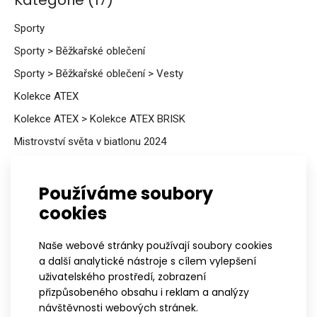
Kategorie (17)
Sporty
Sporty > Běžkařské oblečení
Sporty > Běžkařské oblečení > Vesty
Kolekce ATEX
Kolekce ATEX > Kolekce ATEX BRISK
Mistrovství světa v biatlonu 2024
Muži
Muži > Pánské běžkařské oblečení
Používáme soubory
cookies
Muži > Pánské běžkařské oblečení > Pánské vesty
Český biatlon
Naše webové stránky používají soubory cookies
Český biatlon > Vesty
a další analytické nástroje s cílem vylepšení
uživatelského prostředí, zobrazení
Tipy na dárky
přizpůsobeného obsahu i reklam a analýzy
Ženy
návštěvnosti webových stránek.