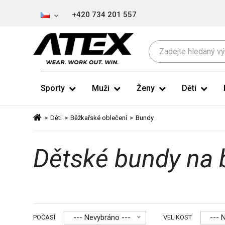
+420 734 201 557
Sporty
Muži
Ženy
Děti
>
Děti
>
Běžkařské oblečení
>
Bundy
Dětské bundy na
--- Nevybráno ---
--- 
POČASÍ
VELIKOST