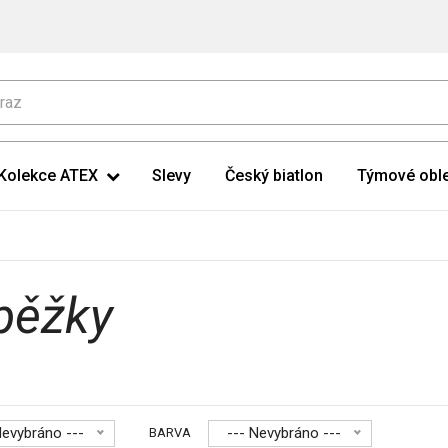
Kolekce ATEX
Slevy
Český biatlon
Týmové oble
 běžky
Nevybráno ---
--- Nevybráno ---
BARVA