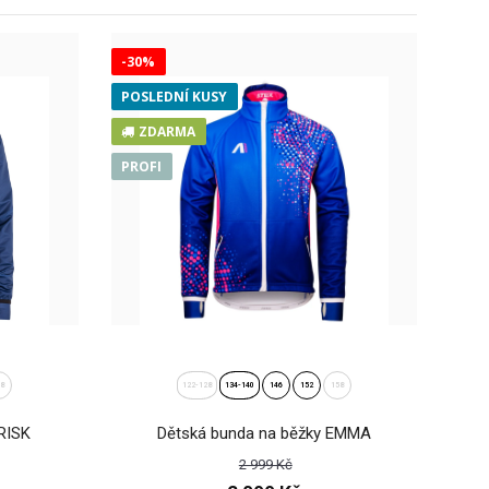
-30%
POSLEDNÍ KUSY
ZDARMA
PROFI
58
122-128
134-140
146
152
158
RISK
Dětská bunda na běžky EMMA
2 999 Kč