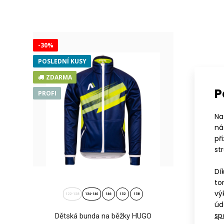
2 9
-30%
POSLEDNÍ KUSY
ZDARMA
P
PROFI
Na
ná
př
st
Děts
Dí
2 9
to
vý
122-128
134-140
146
152
158
úd
sp
Dětská bunda na běžky HUGO