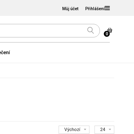
Můj účet
Přihlášení
0
čení
Výchozí
24