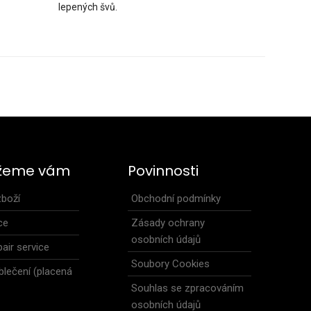
lepených švů.
ecká bunda má polopřiléhavý střih, který tvarově vyhovuje jako
.
žeme vám
Povinnosti
zboží
Obchodní podmínky
ce
Zásady ochrany
osobních údajů
air service
Soubory Cookies
blečení (placená
Souhlas se zpracováním
osobních údajů