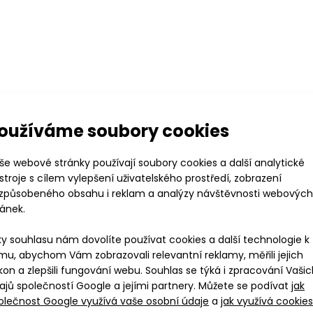
99 Kč
oužíváme soubory cookies
še webové stránky používají soubory cookies a další analytické
stroje s cílem vylepšení uživatelského prostředí, zobrazení
izpůsobeného obsahu i reklam a analýzy návštěvnosti webových
ránek.
ká bunda na běžky BRISK
..
ky souhlasu nám dovolíte používat cookies a další technologie k
99 Kč
mu, abychom Vám zobrazovali relevantní reklamy, měřili jejich
kon a zlepšili fungování webu. Souhlas se týká i zpracování Vaši
ajů společností Google a jejími partnery. Můžete se podívat
jak
olečnost Google využívá vaše osobní údaje
a
jak využívá cookies