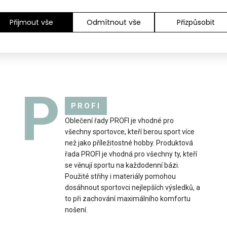
Přijmout vše
Odmítnout vše
Přizpůsobit
P
PROFI
ká bunda na běžky EMMA
Dětská závodní běž
Oblečení řady PROFI je vhodné pro
99 Kč
unisex varianta. Bu.
všechny sportovce, kteří berou sport více
než jako příležitostné hobby. Produktová
řada PROFI je vhodná pro všechny ty, kteří
se věnují sportu na každodenní bázi.
Použité střihy i materiály pomohou
dosáhnout sportovci nejlepších výsledků, a
to při zachování maximálního komfortu
nošení.