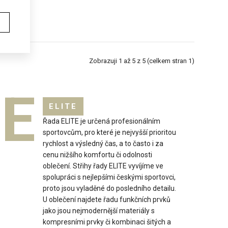
Zobrazuji 1 až 5 z 5 (celkem stran 1)
E
ELITE
ecká bunda má polopřiléhavý střih, který tvarově vyhovuje jako
Řada ELITE je určená profesionálním
.
sportovcům, pro které je nejvyšší prioritou
rychlost a výsledný čas, a to často i za
cenu nižšího komfortu či odolnosti
oblečení. Střihy řady ELITE vyvíjíme ve
spolupráci s nejlepšími českými sportovci,
proto jsou vyladěné do posledního detailu.
U oblečení najdete řadu funkčních prvků
jako jsou nejmodernější materiály s
kompresními prvky či kombinaci šitých a