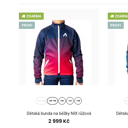
ZDARMA
ZDARM
PROFI
PROFI
Děts
2 9
122-128
134-140
146
152
158
1
Dětská bunda na běžky NIX růžová
Dětská
2 999 Kč
Děts