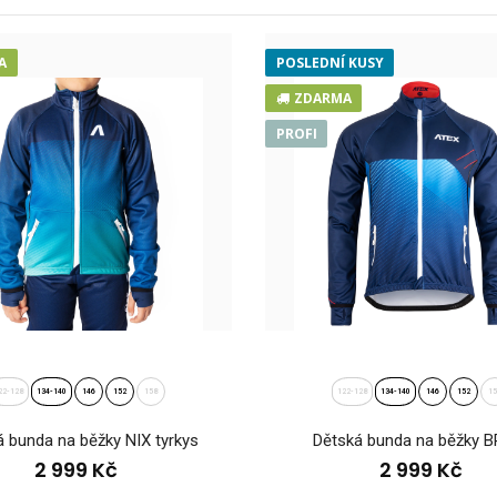
A
POSLEDNÍ KUSY
ZDARMA
ká bunda na běžky NIX růžová
..
99 Kč
PROFI
22-128
134-140
146
152
158
122-128
134-140
146
152
1
 bunda na běžky NIX tyrkys
Dětská bunda na běžky B
2 999 Kč
2 999 Kč
ká bunda na běžky NIX tyrkys
..