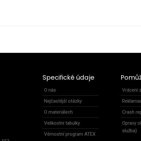
ká bunda na běžky HUGO
Dětská závodní běž
99 Kč
unisex varianta. Bu.
Specifické údaje
Pomů
.
O nás
Vrácení 
Nejčastější otázky
Reklama
O materiálech
Crash rep
Velikostní tabulky
Opravy o
6
služba)
Věrnostní program ATEX