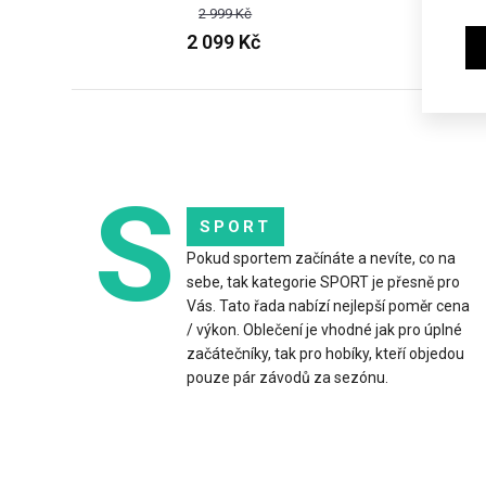
2 999 Kč
2 099 Kč
S
SPORT
Děts
Pokud sportem začínáte a nevíte, co na
2 0
sebe, tak kategorie SPORT je přesně pro
Vás. Tato řada nabízí nejlepší poměr cena
/ výkon. Oblečení je vhodné jak pro úplné
začátečníky, tak pro hobíky, kteří objedou
pouze pár závodů za sezónu.