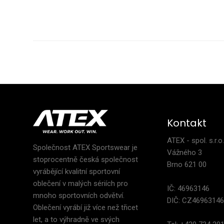
Děts
2 0
Kontakt
ATEX - spol. s.r.o
Společnost ATEX Sportswear je
Vážného 3
stoprocentně česká společnost
Brno 621 00
vyrábějící kvalitní sportovní
oblečení v malých sériích pro
IČ: 46963146
mnoho sportovních odvětví.
DIČ: CZ4696314
Oblečení vyrábí již více než třicet
let, a to výhradně ve svých