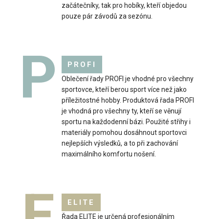
začátečníky, tak pro hobíky, kteří objedou
pouze pár závodů za sezónu.
P
PROFI
Oblečení řady PROFI je vhodné pro všechny
sportovce, kteří berou sport více než jako
příležitostné hobby. Produktová řada PROFI
je vhodná pro všechny ty, kteří se věnují
sportu na každodenní bázi. Použité střihy i
materiály pomohou dosáhnout sportovci
nejlepších výsledků, a to při zachování
maximálního komfortu nošení.
E
ELITE
Dámská sportovní bunda s kapucí VIJA
Řada ELITE je určená profesionálním