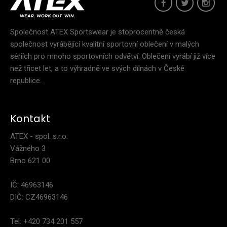
Společnost ATEX Sportswear je stoprocentně česká
Bunda pro orientační běh LOKA
společnost vyrábějící kvalitní sportovní oblečení v malých
2 999 Kč
sériích pro mnoho sportovních odvětví. Oblečení vyrábí již více
než třicet let, a to výhradně ve svých dílnách v České
republice.
..
Kontakt
ATEX - spol. s.r.o.
Vážného 3
Brno 621 00
IČ: 46963146
DIČ: CZ46963146
Tel: +420 734 201 557