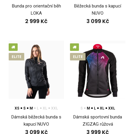
Bunda pro orientační běh
Běžecká bunda s kapucí
LOKA
NUVO
2 999 Kč
3 099 Kč
ELITE
ELITE
Bunda s kapucí NUVO
3 699 Kč
XS
S
M
L
XL
XXL
S
M
L
XL
XXL
Lehká sportovní bunda s kapucí NUVOLehká sportovní bunda
Dámská běžecká bunda s
Dámská sportovní bunda
s kapucí NUVO poskytuje všestran..
kapucí NUVO
ZIGZAG růžová
3 099 Kč
3 999 Kč