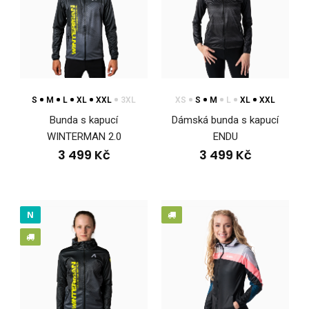
Lehká sportovní bunda s kapucí ENDULehká sportovní bunda
s kapucí ENDU poskytuje všestranné využití ..
S
M
L
XL
XXL
3XL
XS
S
M
L
XL
XXL
Bunda s kapucí
Dámská bunda s kapucí
WINTERMAN 2.0
ENDU
3 499 Kč
3 499 Kč
N