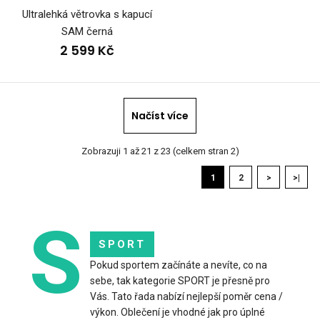
Ultralehká větrovka s kapucí
SAM černá
2 599 Kč
Načíst více
Zobrazuji 1 až 21 z 23 (celkem stran 2)
Dámská bunda s kapucí WINTERMAN 2.0
1
2
>
>|
3 399 Kč
S
SPORT
Pokud sportem začínáte a nevíte, co na
Dámská sportovní bunda WINTERMANDámská bunda
sebe, tak kategorie SPORT je přesně pro
WINTERMAN je navržená pro sportovní aktivity i běžný po..
Vás. Tato řada nabízí nejlepší poměr cena /
výkon. Oblečení je vhodné jak pro úplné