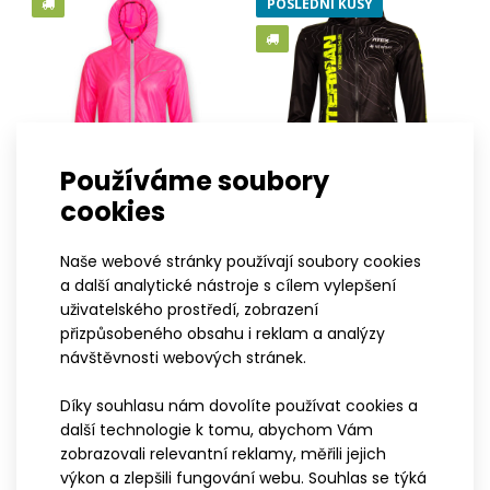
POSLEDNÍ KUSY
Používáme soubory
cookies
XS
S
M
L
XL
XXL
3XL
XS
S
M
L
XL
XXL
3XL
Dámská ultralehká větrovka
Dámská bunda s kapucí
Naše webové stránky používají soubory cookies
a další analytické nástroje s cílem vylepšení
s kapucí MEI růžová
WINTERMAN
uživatelského prostředí, zobrazení
2 499 Kč
2 999 Kč
přizpůsobeného obsahu i reklam a analýzy
návštěvnosti webových stránek.
Bunda s kapucí WINTERMAN 2.0
3 499 Kč
Díky souhlasu nám dovolíte používat cookies a
POSLEDNÍ KUSY
POSLEDNÍ KUSY
další technologie k tomu, abychom Vám
zobrazovali relevantní reklamy, měřili jejich
výkon a zlepšili fungování webu. Souhlas se týká