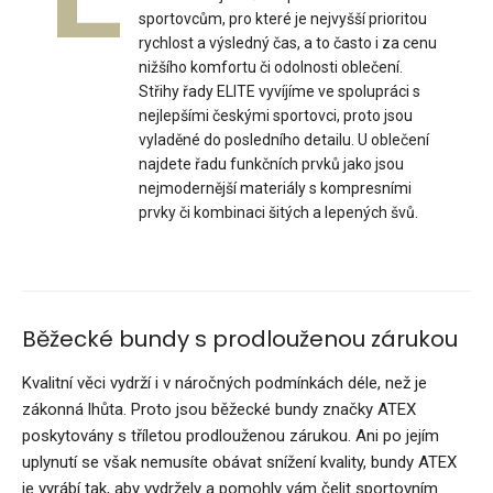
2 999 Kč
sportovcům, pro které je nejvyšší prioritou
rychlost a výsledný čas, a to často i za cenu
nižšího komfortu či odolnosti oblečení.
Střihy řady ELITE vyvíjíme ve spolupráci s
nejlepšími českými sportovci, proto jsou
Dámská sportovní bunda s kapucí VIJADámská sportovní
vyladěné do posledního detailu. U oblečení
bunda s kapucí VIJA poskytuje všestranné využit..
najdete řadu funkčních prvků jako jsou
nejmodernější materiály s kompresními
prvky či kombinaci šitých a lepených švů.
Běžecké bundy s prodlouženou zárukou
Kvalitní věci vydrží i v náročných podmínkách déle, než je
zákonná lhůta. Proto jsou běžecké bundy značky ATEX
poskytovány s tříletou prodlouženou zárukou. Ani po jejím
uplynutí se však nemusíte obávat snížení kvality, bundy ATEX
je vyrábí tak, aby vydržely a pomohly vám čelit sportovním