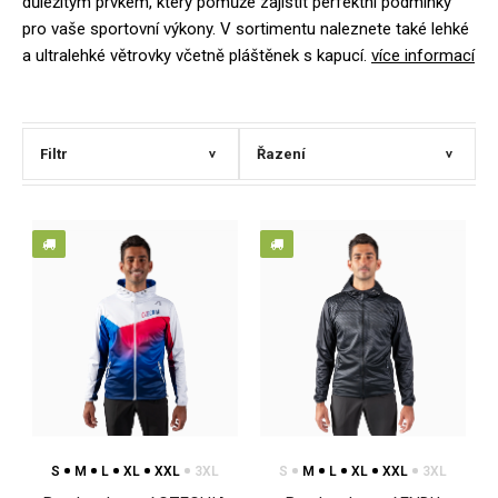
důležitým prvkem, který pomůže zajistit perfektní podmínky
pro vaše sportovní výkony. V sortimentu naleznete také lehké
a ultralehké větrovky včetně pláštěnek s kapucí.
více informací
Filtr
Řazení
>
>
S
M
L
XL
XXL
3XL
S
M
L
XL
XXL
3XL