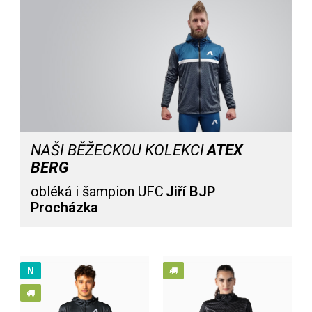
NAŠI BĚŽECKOU KOLEKCI
ATEX
BERG
obléká i šampion UFC
Jiří BJP
Procházka
Bunda s kapucí ENDU
3 699 Kč
N