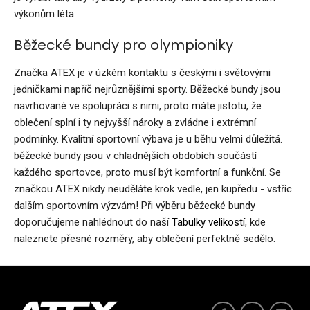
výkonům léta.
Běžecké bundy pro olympioniky
Značka ATEX je v úzkém kontaktu s českými i světovými
jedničkami napříč nejrůznějšími sporty. Běžecké bundy jsou
navrhované ve spolupráci s nimi, proto máte jistotu, že
oblečení splní i ty nejvyšší nároky a zvládne i extrémní
podmínky. Kvalitní sportovní výbava je u běhu velmi důležitá.
běžecké bundy jsou v chladnějších obdobích součástí
každého sportovce, proto musí být komfortní a funkční. Se
značkou ATEX nikdy neuděláte krok vedle, jen kupředu - vstříc
dalším sportovním výzvám! Při výběru běžecké bundy
doporučujeme nahlédnout do naší
Tabulky velikostí
, kde
naleznete přesné rozměry, aby oblečení perfektně sedělo.