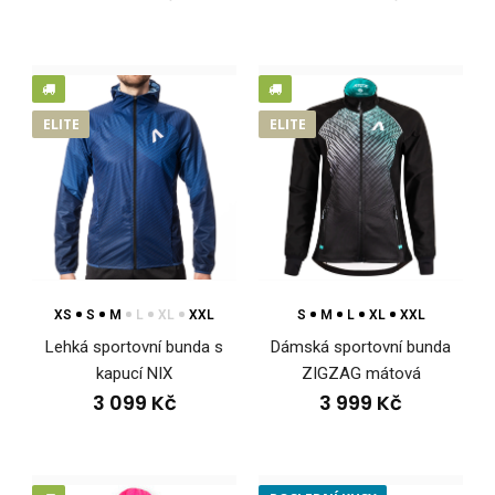
ELITE
ELITE
XS
S
M
L
XL
XXL
S
M
L
XL
XXL
Lehká sportovní bunda s
Dámská sportovní bunda
kapucí NIX
ZIGZAG mátová
3 099 Kč
3 999 Kč