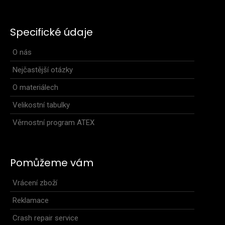
Specifické údaje
O nás
Nejčastější otázky
O materiálech
Velikostní tabulky
Běžecká bunda s kapucí NUVO
Věrnostní program ATEX
3 099 Kč
Pomůžeme vám
Vrácení zboží
Běžecká bunda s kapucí NUVOBěžecká bunda s kapucí NUVO
je ideální volbou do nepříznivého počasí. Dík..
Reklamace
Crash repair service