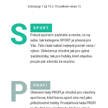
Zobrazuji 1 až 15 z 15 (celkem stran 1)
S
Dětské cyklo kraťasy MTB modré
1 099 Kč
SPORT
Pokud sportem začínáte a nevíte, co na
sebe, tak kategorie SPORT je přesně pro
Vás. Tato řada nabízí nejlepší poměr cena /
výkon. Oblečení je vhodné jak pro úplné
..
začátečníky, tak pro hobíky, kteří objedou
pouze pár závodů za sezónu.
P
PROFI
Oblečení řady PROFI je vhodné pro všechny
sportovce, kteří berou sport více než jako
příležitostné hobby. Produktová řada PROFI