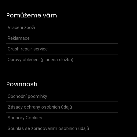
Pomůžeme vám
Vrácení zboží
Reklamace
Crash repair service
Opravy oblečení (placená služba)
Dětské cyklo kraťasy MIK růžové
769 Kč
Povinnosti
Obchodní podmínky
Zásady ochrany osobních údajů
Dětské cyklistické kalhoty MIK krátké. Obsahují kvalitní
vrstvenou polypropylenovou vystýlku HOBBY. ..
Soubory Cookies
Souhlas se zpracováním osobních údajů