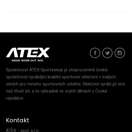
Dětské elastické kraťasy HOPPA černé
549 Kč
Společnost ATEX Sportswear je stoprocentně česká
společnost vyrábějící kvalitní sportovní oblečení v malých
sériích pro mnoho sportovních odvětví. Oblečení vyrábí již více
..
než třicet let, a to výhradně ve svých dílnách v České
republice.
Kontakt
ATEX - spol. s.r.o.