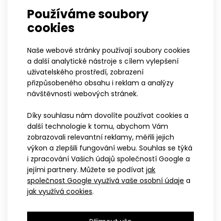
Dětské cyklo kraťasy SATO MINI modré
1 099 Kč
1 099 Kč
Používáme soubory
1 099 Kč
769 Kč
769 Kč
cookies
Naše webové stránky používají soubory cookies
a další analytické nástroje s cílem vylepšení
-30%
uživatelského prostředí, zobrazení
Dětské cyklokalhoty SATO MINI májí přiléhavý velmi úzký střih,
přizpůsobeného obsahu i reklam a analýzy
který vyhovuje dětem drobné postavy.K..
návštěvnosti webových stránek.
Díky souhlasu nám dovolíte používat cookies a
další technologie k tomu, abychom Vám
zobrazovali relevantní reklamy, měřili jejich
výkon a zlepšili fungování webu. Souhlas se týká
i zpracování Vašich údajů společností Google a
122-128
134-140
146
152
110-116
122
128
134
140
jejími partnery. Můžete se podívat
jak
158
164
146
152
158
164
110116
společnost Google využívá vaše osobní údaje
a
Dětské cyklo kraťasy MIK
jak využívá cookies
.
Dětské cyklo kraťasy SVEN
žluté
799 Kč
1 099 Kč