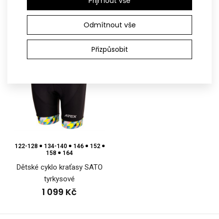
Přijmout vše
769 Kč
Odmítnout vše
Dětské cyklo kraťasy MTB černé
1 099 Kč
SPORT
Přizpůsobit
..
122-128
134-140
146
152
158
164
Dětské cyklo kraťasy SATO
tyrkysové
1 099 Kč