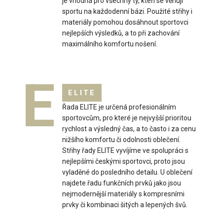
je vhodná pro všechny ty, kteří se věnují
sportu na každodenní bázi. Použité střihy i
materiály pomohou dosáhnout sportovci
nejlepších výsledků, a to při zachování
maximálního komfortu nošení.
Dětské elastické kraťasy HOPPA modré
549 Kč
E
ELITE
Řada ELITE je určená profesionálním
sportovcům, pro které je nejvyšší prioritou
..
rychlost a výsledný čas, a to často i za cenu
nižšího komfortu či odolnosti oblečení.
Střihy řady ELITE vyvíjíme ve spolupráci s
nejlepšími českými sportovci, proto jsou
vyladěné do posledního detailu. U oblečení
najdete řadu funkčních prvků jako jsou
nejmodernější materiály s kompresními
prvky či kombinaci šitých a lepených švů.