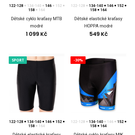
122-128
134-140
146
152
122-128
134-140
146
152
158
164
158
164
Dětské cyklokalhoty SATO MINI májí přiléhavý velmi úzký střih,
Dětské cyklo kraťasy MTB
Dětské elastické kraťasy
který vyhovuje dětem drobné postavy.K..
modré
HOPPA modré
1 099 Kč
549 Kč
SPORT
-30%
122-128
134-140
Dětské cyklo kraťasy SATO růžové
146
152
122-128
134-140
146
152
158
164
158
164
1 099 Kč
Dětské elastické kraťasy
Dětské cyklo kraťasy MIK