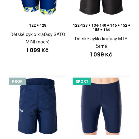
Dětské cyklokalhoty SATO MINI májí přiléhavý velmi úzký střih,
který vyhovuje dětem drobné postavy.K..
122
128
122-128
134-140
146
152
158
164
Dětské cyklo kraťasy SATO
Dětské cyklo kraťasy MTB
MINI modré
černé
1 099 Kč
1 099 Kč
PROFI
SPORT
Dětské cyklo kraťasy SATO MINI tyrkysové
1 099 Kč