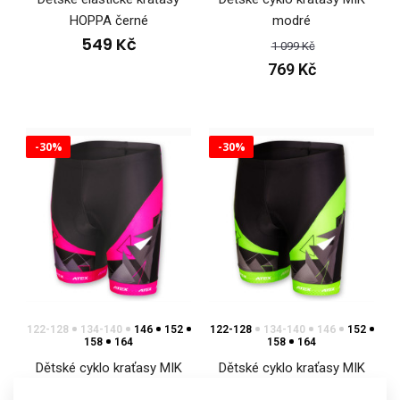
HOPPA černé
modré
549 Kč
1 099 Kč
769 Kč
Dětské cykloklahoty SATO májí přiléhavý střih a jsou vyrobeny
z velmi pružného materiálu Espan Color..
-30%
-30%
122-128
134-140
146
152
122-128
134-140
146
152
158
164
158
164
Dětské cyklo kraťasy MIK
Dětské cyklo kraťasy MIK
růžové
zelené