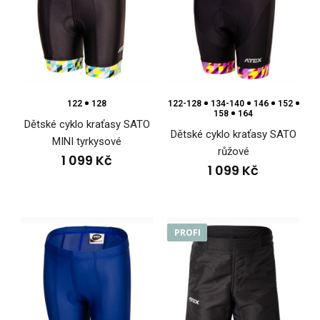
122
128
122-128
134-140
146
152
158
164
Dětské cyklo kraťasy SATO
Dětské cyklo kraťasy SATO
MINI tyrkysové
růžové
1 099 Kč
1 099 Kč
Dětské cyklo kraťasy SATO MINI růžové
PROFI
1 099 Kč