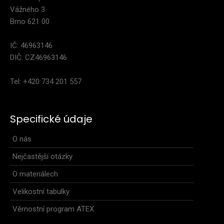
Vážného 3
Brno 621 00
IČ: 46963146
DIČ: CZ46963146
Tel: +420 734 201 557
Dětské cyklo kraťasy MIK modré
769 Kč
Specifické údaje
O nás
Nejčastější otázky
Dětské cyklistické kalhoty MIK krátké. Obsahují kvalitní
vrstvenou polypropylenovou vystýlku HOBBY...
O materiálech
Velikostní tabulky
Věrnostní program ATEX