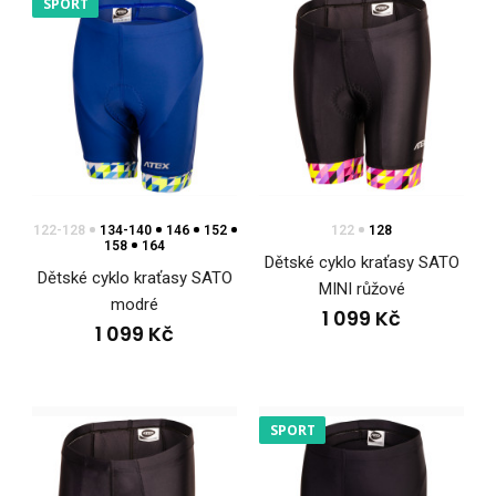
SPORT
122-128
134-140
146
152
122
128
158
164
Dětské cyklo kraťasy SATO
Dětské cyklo kraťasy SATO
Dětské cyklo kraťasy SATO modré
MINI růžové
modré
1 099 Kč
1 099 Kč
1 099 Kč
SPORT
Dětské cykloklahoty SATO májí přiléhavý střih a jsou vyrobeny
z velmi pružného materiálu Espan Color..