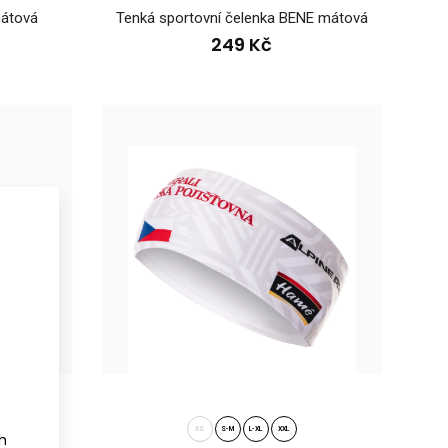
 je..
mátová
Tenká sportovní čelenka BENE mátová
249 Kč
ENDU šedáSportovci věnují pozornost své výbavě a to i při volbě
..
XS
S-M
L-XL
XXL
ch