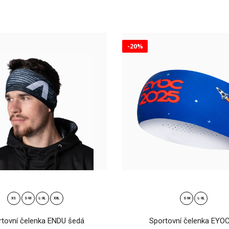
9 Kč
velikostech do ch
-20%
ená čelenka KNIT černá-melange
Pletená čelenka K
9 Kč
velikostech do chl
XS
S-M
L-XL
XXL
S-M
L-XL
rtovní čelenka ENDU šedá
Sportovní čelenka EYO