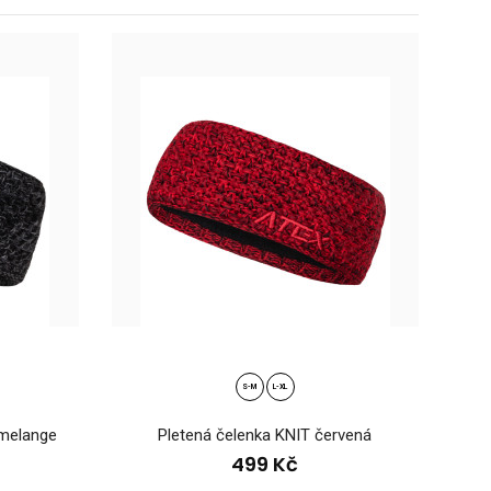
elenka EYOC25Lehká sportovní čelenka EYOC25 vznikla při
tví Ev..
S-M
L-XL
-melange
Pletená čelenka KNIT červená
499 Kč
NIT béžováPohodlná zimní pletená čelenka KNIT ve dvou