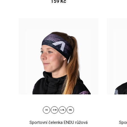
159 Kč
49
Plet
49
XS
S-M
L-XL
XXL
Sportovní čelenka ENDU růžová
Spo