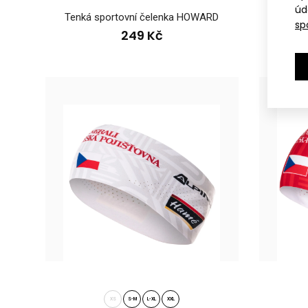
úd
Tenká sportovní čelenka HOWARD
Tenk
sp
249 Kč
Spor
199
XS
S-M
L-XL
XXL