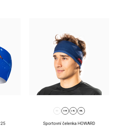
ladného poča..
NIT černá-melangePohodlná zimní pletená čelenka KNIT ve dvou
adné..
XS
S-M
L-XL
XXL
C25
Sportovní čelenka HOWARD