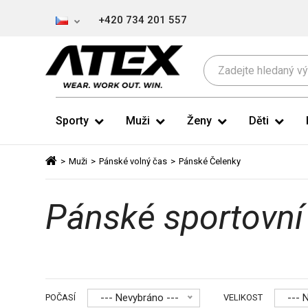
+420 734 201 557
Sporty
Muži
Ženy
Děti
>
Muži
>
Pánské volný čas
>
Pánské Čelenky
Pánské sportovní
--- Nevybráno ---
--- 
POČASÍ
VELIKOST