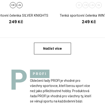
Dvouvrstvá čelenka
9 Kč
S-M
L-XL
XS
S-M
L-XL
XXL
věnují pozornost s
rtovní čelenka SILVER KNIGHTS
Tenká sportovní čelenka W
249 Kč
249 Kč
Načíst více
P
PROFI
tovní čelenka INVO červená
Oblečení řady PROFI je vhodné pro
Dvouvrstvá čelenka
9 Kč
všechny sportovce, kteří berou sport více
biatlonuSportovci 
než jako příležitostné hobby. Produktová
řada PROFI je vhodná pro všechny ty, kteří
se věnují sportu na každodenní bázi.