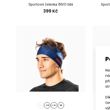
Sportovní čelenka INVO bílá
Sport
399 Kč
P
Na
ná
Spor
př
24
st
Dí
to
XS
S-M
L-XL
XXL
vý