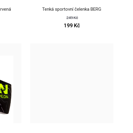
ervená
Tenká sportovní čelenka BERG
249 Kč
199 Kč
elenka HOWARDSportovci věnují pozornost své výbavě a to i při
 j..