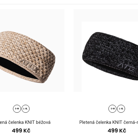
á sportovní čelenka EYOC25
Lehká sportovní č
 Kč
příležitosti Mistrovs
S-M
L-XL
S-M
L-XL
tená čelenka KNIT béžová
Pletená čelenka KNIT černá
499 Kč
499 Kč
ená čelenka KNIT béžová
Pletená čelenka K