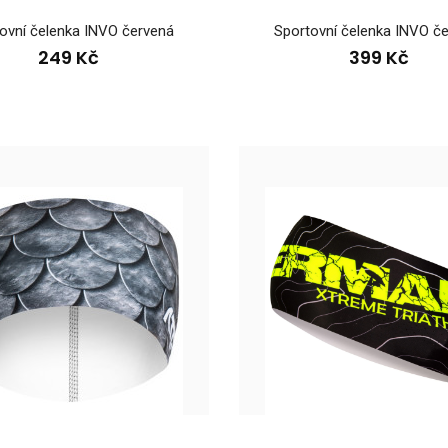
ovní čelenka INVO červená
Sportovní čelenka INVO č
249 Kč
399 Kč
tovní čelenka HOWARD
Lehká sportovní č
9 Kč
volbě doplňků, jako
tovní čelenka INVO bílá