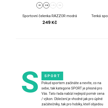
39
XS
S-M
L-XL
XXL
Sportovní čelenka RAZZOR modrá
Tenká spo
249 Kč
S
SPORT
Spor
Pokud sportem začínáte a nevíte, co na
39
sebe, tak kategorie SPORT je přesně pro
Vás. Tato řada nabízí nejlepší poměr cena
/ výkon. Oblečení je vhodné jak pro úplné
začátečníky, tak pro hobíky, kteří objedou