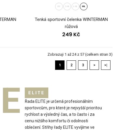
 INVO lehká, bílá - oficiální doplněk českého biatlonuSportovci
XS
S-M
L-XL
XXL
..
INTERMAN
Tenká sportovní čelenka WINTERMAN
růžová
249 Kč
Zobrazuji 1 až 24 z 57 (celkem stran 3)
1
2
3
>
>|
E
ELITE
Řada ELITE je určená profesionálním
 INVO lehká, červená - oficiální doplněk českého
sportovcům, pro které je nejvyšší prioritou
věnují pozornos..
rychlost a výsledný čas, a to často i za
cenu nižšího komfortu či odolnosti
oblečení. Střihy řady ELITE vyvíjíme ve