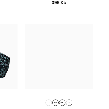
399 Kč
NIT červená-melangePohodlná zimní pletená čelenka KNIT ve
o chlad..
XS
S-M
L-XL
XXL
ENDU růžováSportovci věnují pozornost své výbavě a to i při