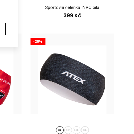
ABROUŠEK
Sportovní čelenka INVO bílá
.
399 Kč
-20%
EYOC25Sportovní čelenka EYOC25 vznikla při příležitosti
v orien..
XS
S-M
L-XL
XXL