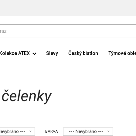
Kolekce ATEX
Slevy
Český biatlon
Týmové oble
 čelenky
Nevybráno ---
--- Nevybráno ---
BARVA