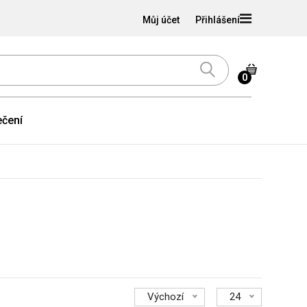
Můj účet
Přihlášení
0
čení
Výchozí
24