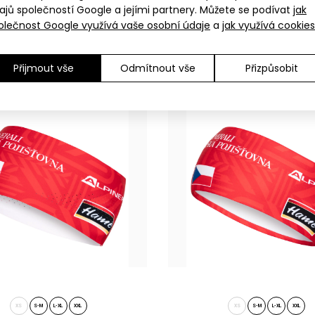
ajů společností Google a jejími partnery. Můžete se podívat
jak
á sportovní čelenka ONYX
Tenká sportovní čelenka V
olečnost Google využívá vaše osobní údaje
a
jak využívá cookies
249 Kč
249 Kč
Přijmout vše
Odmítnout vše
Přizpůsobit
tovní čelenka EYOC25
Sportovní čelenka 
 Kč
Mistrovství Evropy 
XS
S-M
L-XL
XXL
XS
S-M
L-XL
XXL