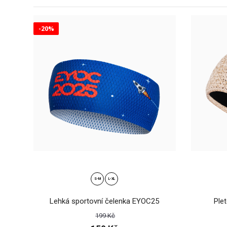
-20%
Lehk
159
S-M
L-XL
Lehká sportovní čelenka EYOC25
Ple
199 Kč
Plet