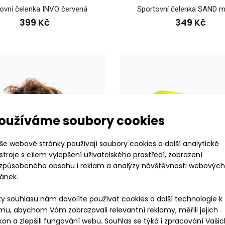
volbě doplňků, jako
ovní čelenka INVO červená
Sportovní čelenka SAND 
399 Kč
349 Kč
oužíváme soubory cookies
še webové stránky používají soubory cookies a další analytické
stroje s cílem vylepšení uživatelského prostředí, zobrazení
tovní čelenka ENDU šedá
Sportovní čelenka 
izpůsobeného obsahu i reklam a analýzy návštěvnosti webových
9 Kč
doplňků, jako je&n
ránek.
ky souhlasu nám dovolíte používat cookies a další technologie k
mu, abychom Vám zobrazovali relevantní reklamy, měřili jejich
XS
S-M
L-XL
XXL
XS
S-M
L-XL
XXL
kon a zlepšili fungování webu. Souhlas se týká i zpracování Vaši