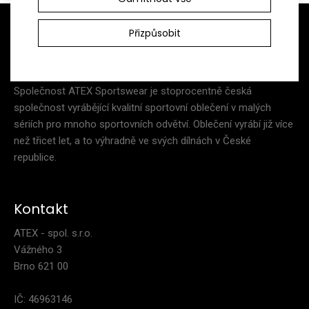
Přizpůsobit
Společnost ATEX Sportswear je stoprocentně česká
společnost vyrábějící kvalitní sportovní oblečení v malých
sériích pro mnoho sportovních odvětví. Oblečení vyrábí již více
než třicet let, a to výhradně ve svých dílnách v České
republice.
Kontakt
ATEX - spol. s.r.o.
Vážného 3
Brno 621 00
IČ: 46963146