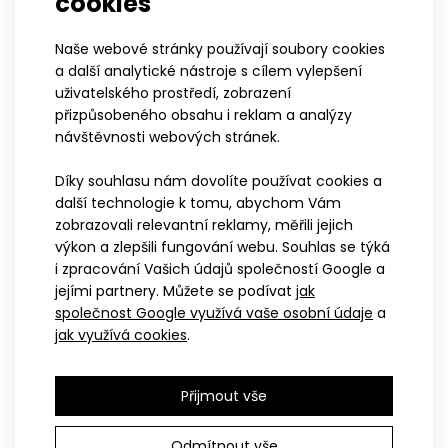
cookies
Naše webové stránky používají soubory cookies
E
a další analytické nástroje s cílem vylepšení
ELITE
uživatelského prostředí, zobrazení
Řada ELITE je určená profesionálním
přizpůsobeného obsahu i reklam a analýzy
Tenký sportovní šátek GRAIN
sportovcům, pro které je nejvyšší prioritou
návštěvnosti webových stránek.
349 Kč
rychlost a výsledný čas, a to často i za cenu
nižšího komfortu či odolnosti oblečení.
Díky souhlasu nám dovolíte používat cookies a
Střihy řady ELITE vyvíjíme ve spolupráci s
další technologie k tomu, abychom Vám
nejlepšími českými sportovci, proto jsou
zobrazovali relevantní reklamy, měřili jejich
vyladěné do posledního detailu. U oblečení
výkon a zlepšili fungování webu. Souhlas se týká
Univerzální bezešvý sportovní šátek nabízející mnoho
najdete řadu funkčních prvků jako jsou
i zpracování Vašich údajů společností Google a
způsobů nošení. Vyrábí se v jedné univerzální v..
nejmodernější materiály s kompresními
jejími partnery. Můžete se podívat
jak
prvky či kombinaci šitých a lepených švů.
společnost Google využívá vaše osobní údaje
a
jak využívá cookies
.
Přijmout vše
Odmítnout vše