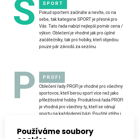
S
SPORT
Pokud sportem začínáte a nevíte, co na
sebe, tak kategorie SPORT je přesně pro
Univerzální sportovní šátek nabízející mnoho způsobů nošení.
Vás. Tato řada nabízí nejlepší poměr cena /
Jedná se o teplejší verzi našeho univer..
výkon. Oblečení je vhodné jak pro úplné
začátečníky, tak pro hobíky, kteří objedou
pouze pár závodů za sezónu.
P
PROFI
Oblečení řady PROFI je vhodné pro všechny
sportovce, kteří berou sport více než jako
příležitostné hobby. Produktová řada PROFI
je vhodná pro všechny ty, kteří se věnují
sportu na každodenní bázi. Použité střihy i
materiály pomohou dosáhnout sportovci
nejlepších výsledků, a to při zachování
Používáme soubory
maximálního komfortu nošení.