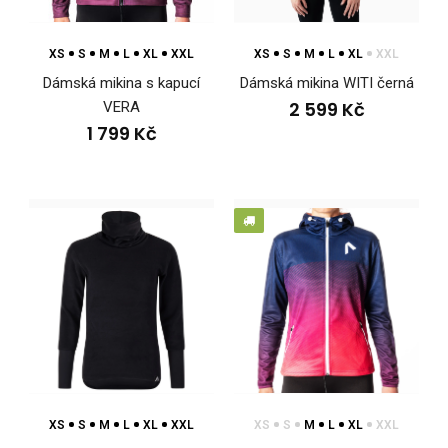
XS
S
M
L
XL
XXL
XS
S
M
L
XL
XXL
Dámská mikina s kapucí
Dámská mikina WITI černá
2 599 Kč
VERA
Dámská mikina s kapucí CANTIRO
1 799 Kč
1 699 Kč
Dámská mikina s kapucí CANTIRODámská mikina s kapucí
CANTIRO přináší sportovní charakter do kaž..
XS
S
M
L
XL
XXL
XS
S
M
L
XL
XXL