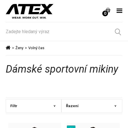
0
>
Ženy
>
Volný čas
Dámské sportovní mikiny
Filtr
Řazení
>
>