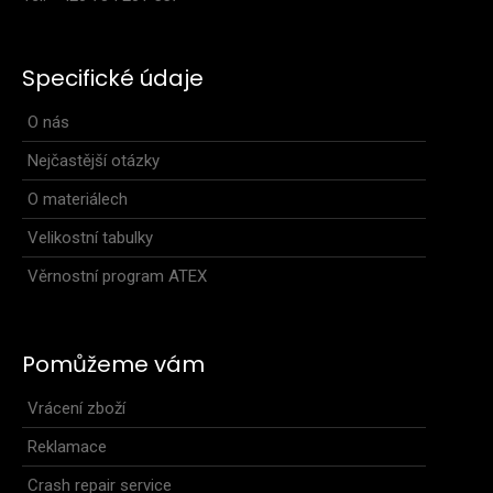
1 599 Kč
Specifické údaje
O nás
Dámská hřejivá mikina s vysokým rolákem je vyrobená z velmi
Nejčastější otázky
pružného, příjemného a měkkého materiálu..
O materiálech
Velikostní tabulky
Věrnostní program ATEX
Pomůžeme vám
Vrácení zboží
Reklamace
Crash repair service