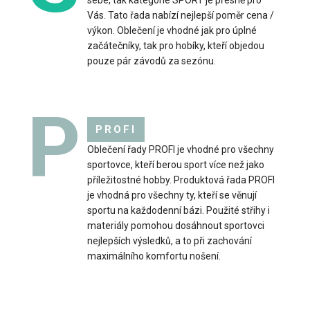
sebe, tak kategorie SPORT je přesně pro
Vás. Tato řada nabízí nejlepší poměr cena /
výkon. Oblečení je vhodné jak pro úplné
začátečníky, tak pro hobíky, kteří objedou
Dámská mikina s kapucí VERA
pouze pár závodů za sezónu.
1 799 Kč
P
PROFI
Oblečení řady PROFI je vhodné pro všechny
Dámská mikina s kapucí VERAMikiny se staly
sportovce, kteří berou sport více než jako
nepostradatelnou součástí oblečení a to nejen ve světě sp..
příležitostné hobby. Produktová řada PROFI
je vhodná pro všechny ty, kteří se věnují
sportu na každodenní bázi. Použité střihy i
materiály pomohou dosáhnout sportovci
nejlepších výsledků, a to při zachování
maximálního komfortu nošení.