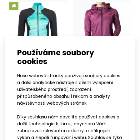
nepostradatelnou součástí oblečení a to nejen ve svě..
Používáme soubory
cookies
S
M
L
XL
XXL
XS
S
M
L
XL
XXL
Naše webové stránky používají soubory cookies
Dámská mikina GAIA
Dámská mikina s kapucí
a další analytické nástroje s cílem vylepšení
tyrkysová
BJP růžová
uživatelského prostředí, zobrazení
2 299 Kč
1 799 Kč
přizpůsobeného obsahu i reklam a analýzy
návštěvnosti webových stránek.
Díky souhlasu nám dovolíte používat cookies a
další technologie k tomu, abychom Vám
zobrazovali relevantní reklamy, měřili jejich
výkon a zlepšili fungování webu. Souhlas se týká