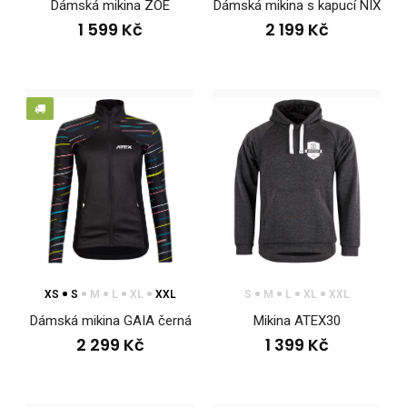
Dámská mikina ZOE
Dámská mikina s kapucí NIX
1 599 Kč
2 199 Kč
Dámská mikina s kapucí ENDU
1 799 Kč
XS
S
M
L
XL
XXL
S
M
L
XL
XXL
Dámská mikina GAIA černá
Mikina ATEX30
2 299 Kč
1 399 Kč
Dámská mikina s kapucí ENDUMikiny se staly