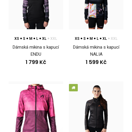
Dámská lehká mikina s kapucí ENDUMikiny se staly
nepostradatelnou součástí oblečení a to nejen ve sv..
XS
S
M
L
XL
XXL
XS
S
M
L
XL
XXL
Dámská mikina s kapucí
Dámská mikina s kapucí
ENDU
NALIA
1 799 Kč
1 599 Kč