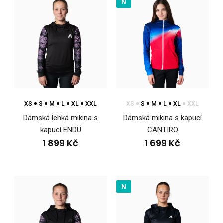
N
XS
S
M
L
XL
XXL
XS
S
M
L
XL
XXL
Dámská lehká mikina s
Dámská mikina s kapucí
kapucí ENDU
CANTIRO
1 899 Kč
1 699 Kč
N
Dámská lehká mikina s kapucí ENDU
1 899 Kč