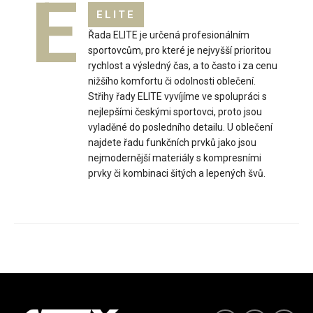
E
ELITE
Řada ELITE je určená profesionálním
sportovcům, pro které je nejvyšší prioritou
rychlost a výsledný čas, a to často i za cenu
nižšího komfortu či odolnosti oblečení.
Střihy řady ELITE vyvíjíme ve spolupráci s
nejlepšími českými sportovci, proto jsou
vyladěné do posledního detailu. U oblečení
najdete řadu funkčních prvků jako jsou
nejmodernější materiály s kompresními
prvky či kombinaci šitých a lepených švů.
Dámská mikina WITI černá
2 599 Kč
Dámská mikina WITI černáDámská mikina WITI propojuje
vysoce funkční materiály, které zajišťují pohod..