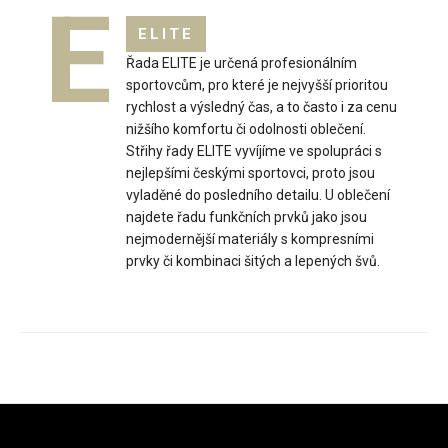
E
ELITE
Řada ELITE je určená profesionálním
sportovcům, pro které je nejvyšší prioritou
rychlost a výsledný čas, a to často i za cenu
nižšího komfortu či odolnosti oblečení.
Střihy řady ELITE vyvíjíme ve spolupráci s
nejlepšími českými sportovci, proto jsou
vyladěné do posledního detailu. U oblečení
najdete řadu funkčních prvků jako jsou
nejmodernější materiály s kompresními
prvky či kombinaci šitých a lepených švů.
Dámská vesta na běžky HOWARD