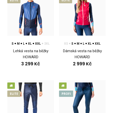
ELITE
ELITE
S
M
L
XL
XXL
3XL
XS
S
M
L
XL
XXL
Závodní dres na běžky HOWARD
Lehká vesta na běžky
Dámská vesta na běžky
2 999 Kč
HOWARD
HOWARD
3 299 Kč
2 999 Kč
Závodní dres na běžky HOWARDDres HOWARD z kolekce
HOWARD, která patří do řady ELITE vyvinuté ve spol..
ELITE
PROFI