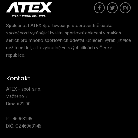
2 999 Kč
Společnost ATEX Sportswear je stoprocentně česká
společnost vyrábějící kvalitní sportovní oblečení v malých
Dámská vesta na běžky HOWARDVesty se staly součástí
sériích pro mnoho sportovních odvětví. Oblečení vyrábí již více
nejen sportovního oblečení pro svoji praktičnost..
než třicet let, a to výhradně ve svých dílnách v České
republice.
Kontakt
ATEX - spol. s.r.o.
Vážného 3
Brno 621 00
IČ: 46963146
DIČ: CZ46963146