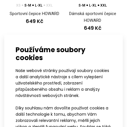
XS
S-M
L-XL
XXL
S-M
L-XL
XXL
Sportovní čepice HOWARD
Dámská sportovní čepice
Závodní kalhoty na běžky HOWARDKalhoty HOWARD navazují
649 Kč
HOWARD
na kolekci HOWARD spadající do řady ELITE, kt..
649 Kč
Používáme soubory
cookies
Naše webové stránky používají soubory cookies
a další analytické nástroje s cílem vylepšení
uživatelského prostředí, zobrazení
přizpůsobeného obsahu i reklam a analýzy
návštěvnosti webových stránek.
Díky souhlasu nám dovolíte používat cookies a
XS
S-M
L-XL
XXL
S-M
L-XL
XXL
další technologie k tomu, abychom Vám
Tenká sportovní čepice
Dámská tenká sportovní
zobrazovali relevantní reklamy, měřili jejich
HOWARD
čepice HOWARD
výkon a zlepšili fungování webu. Souhlas se týká