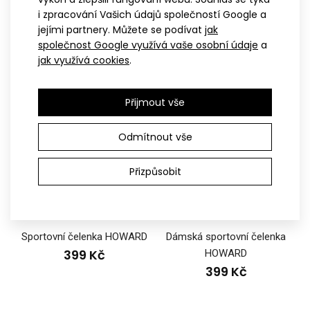
549 Kč
549 Kč
i zpracování Vašich údajů společností Google a
jejími partnery. Můžete se podívat
jak
společnost Google využívá vaše osobní údaje
a
jak využívá cookies
.
Přijmout vše
Odmítnout vše
Přizpůsobit
XS
S-M
L-XL
XXL
S-M
L-XL
XXL
Sportovní čelenka HOWARD
Dámská sportovní čelenka
399 Kč
HOWARD
399 Kč