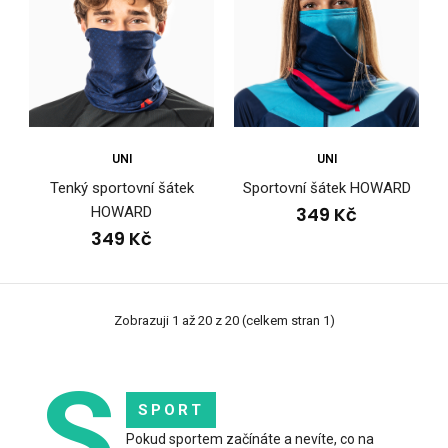
UNI
UNI
Tenký sportovní šátek
Sportovní šátek HOWARD
Dámská bunda na běžky HOWARD
349 Kč
HOWARD
4 499 Kč
349 Kč
Zobrazuji 1 až 20 z 20 (celkem stran 1)
Dámská bunda na běžky HOWARDDíky kombinaci materiálů
je dámská bunda na běžky HOWARD skvělou volbou ..
S
SPORT
Pokud sportem začínáte a nevíte, co na