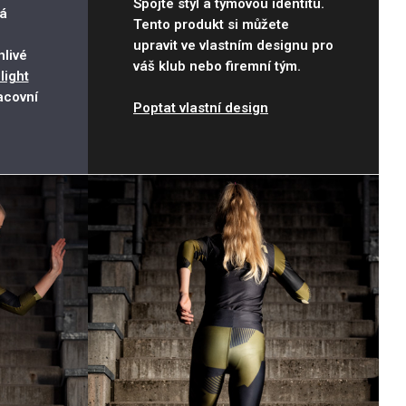
Spojte styl a týmovou identitu.
á
Tento produkt si můžete
upravit ve vlastním designu pro
livé
váš klub nebo firemní tým.
light
acovní
Poptat vlastní design