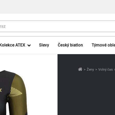
Kolekce ATEX
Slevy
Český biatlon
Týmové oble
>
Ženy
>
Volný čas