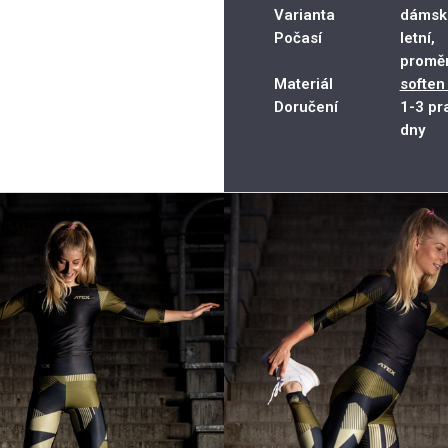
Varianta
dámsk
Počasí
letní,
proměn
Materiál
soften 
Doručení
1-3 pr
dny