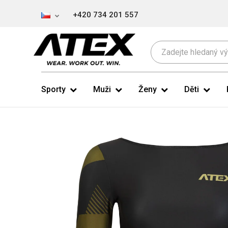
+420 734 201 557
Sporty
Muži
Ženy
Děti