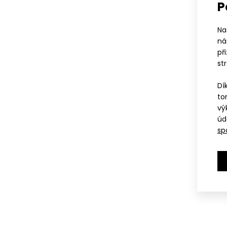
P
Na
ná
př
st
Dí
to
vý
úd
sp