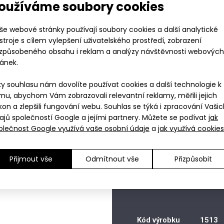
Dámsk
oužíváme soubory cookies
še webové stránky používají soubory cookies a další analytické
stroje s cílem vylepšení uživatelského prostředí, zobrazení
849 K
izpůsobeného obsahu i reklam a analýzy návštěvnosti webových
ránek.
ky souhlasu nám dovolíte používat cookies a další technologie k
Vyberte vel
mu, abychom Vám zobrazovali relevantní reklamy, měřili jejich
kon a zlepšili fungování webu. Souhlas se týká i zpracování Vaši
ajů společností Google a jejími partnery. Můžete se podívat
jak
XS
Dejte 
Tabulka
Pátek 
olečnost Google využívá vaše osobní údaje
a
jak využívá cookies
S
Dejte 
velikostí
M
Dejte 
L
Dejte 
Nákupem získáváte 84
Přijmout vše
Odmítnout vše
Přizpůsobit
XL
Dejte 
XXL
Dejte 
Kód výrobku
1513