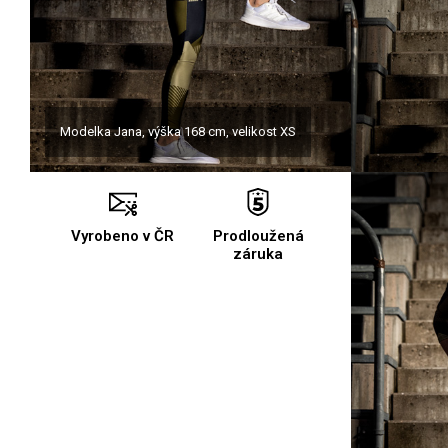
Modelka Jana, výška 168 cm, velikost XS
Vyrobeno v ČR
Prodloužená
záruka