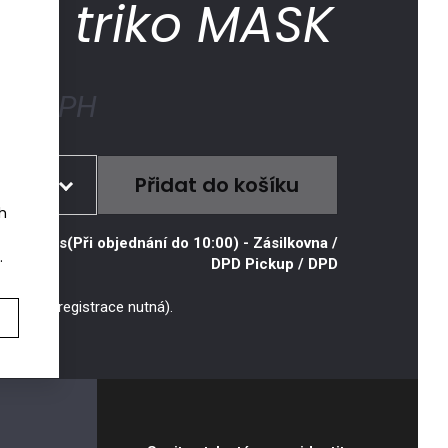
é triko MASK
č
s DPH
ikost
ch
mi vědět
7.8. u vás(Při objednání do 10:00)
- Zásilkovna /
.
mi vědět
DPD Pickup / DPD
mi vědět
mi vědět
9 bodů (registrace nutná).
mi vědět
mi vědět