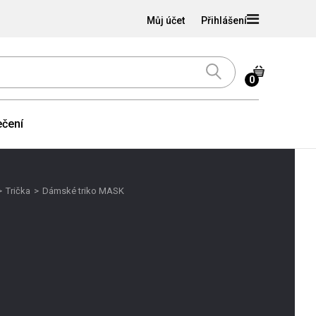
Můj účet
Přihlášení
0
čení
>
Trička
>
Dámské triko MASK