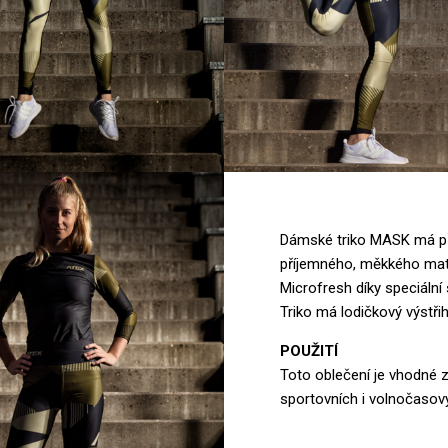
Dámské triko MASK má při
příjemného, měkkého mater
Microfresh díky speciální 
Triko má lodičkový výstřih
POUŽITÍ
Toto oblečení je vhodné z
sportovních i volnočasový