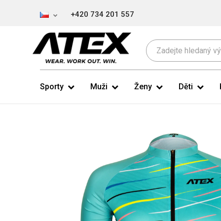
+420 734 201 557
Sporty
Muži
Ženy
Děti