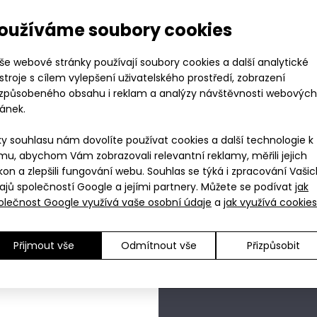
Dámsk
GAIA 
oužíváme soubory cookies
še webové stránky používají soubory cookies a další analytické
stroje s cílem vylepšení uživatelského prostředí, zobrazení
1 999 
izpůsobeného obsahu i reklam a analýzy návštěvnosti webových
ránek.
ky souhlasu nám dovolíte používat cookies a další technologie k
Vyberte vel
mu, abychom Vám zobrazovali relevantní reklamy, měřili jejich
kon a zlepšili fungování webu. Souhlas se týká i zpracování Vaši
ajů společností Google a jejími partnery. Můžete se podívat
jak
XS
Dejte 
Tabulka
Pondělí
olečnost Google využívá vaše osobní údaje
a
jak využívá cookies
S
Skla
velikostí
M
Skla
L
Skla
Nákupem získáváte 19
Přijmout vše
Odmítnout vše
Přizpůsobit
XL
Dejte 
XXL
Skla