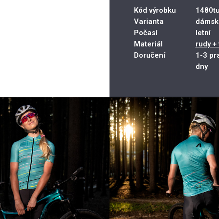
Kód výrobku
1480tu
Varianta
dámsk
Počasí
letní
Materiál
rudy + 
Doručení
1-3 pr
dny