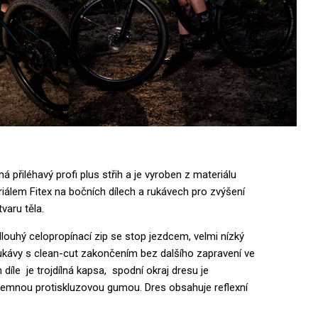
přiléhavý profi plus střih a je vyroben z materiálu
iálem Fitex na bočních dílech a rukávech pro zvýšení
varu těla.
louhý celopropínací zip se stop jezdcem, velmi nízký
rukávy s clean-cut zakončením bez dalšího zapravení ve
díle je trojdílná kapsa, spodní okraj dresu je
emnou protiskluzovou gumou. Dres obsahuje reflexní