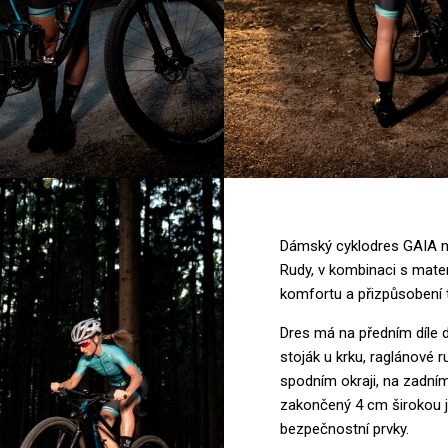
Dámský cyklodres GAIA má 
Rudy, v kombinaci s mater
komfortu a přizpůsobení t
Dres má na předním díle d
stoják u krku, raglánové 
spodním okraji, na zadním 
zakončený 4 cm širokou j
bezpečnostní prvky.