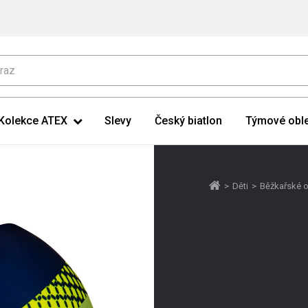
Kolekce ATEX
Slevy
Český biatlon
Týmové oble
>
Děti
>
Běžkařské o