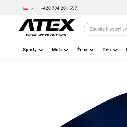
+420 734 201 557
Sporty
Muži
Ženy
Děti