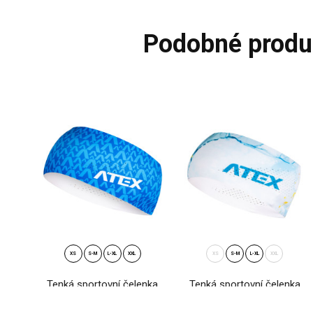
podobné produ
XS
S-M
L-XL
XXL
XS
S-M
L-XL
XXL
Tenká sportovní čelenka
Tenká sportovní čelenka
LITERA modrá
MIST