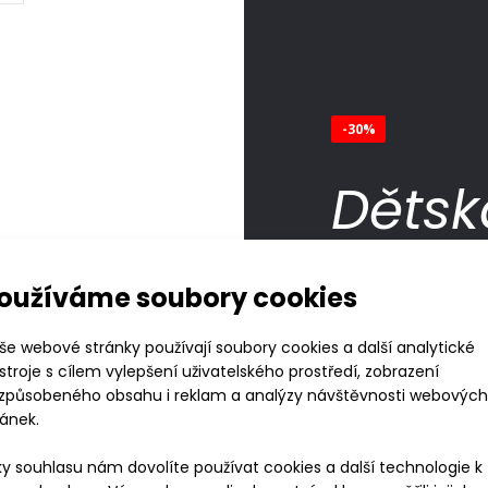
-30%
Dětsk
čele
oužíváme soubory cookies
174 K
še webové stránky používají soubory cookies a další analytické
stroje s cílem vylepšení uživatelského prostředí, zobrazení
249 Kč
izpůsobeného obsahu i reklam a analýzy návštěvnosti webových
ránek.
Nejnižší cena za posledníc
ky souhlasu nám dovolíte používat cookies a další technologie k