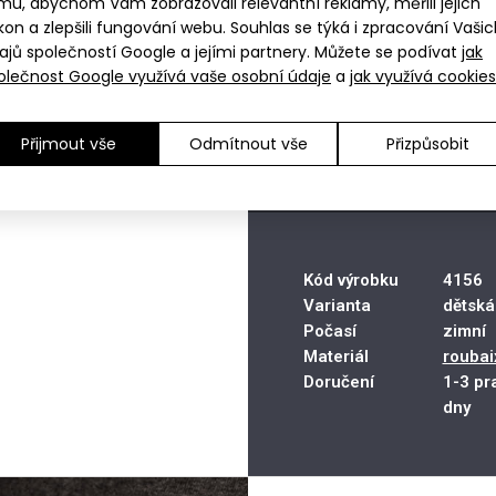
mu, abychom Vám zobrazovali relevantní reklamy, měřili jejich
Vyberte vel
kon a zlepšili fungování webu. Souhlas se týká i zpracování Vaši
ajů společností Google a jejími partnery. Můžete se podívat
jak
Pr
olečnost Google využívá vaše osobní údaje
a
jak využívá cookies
XS
Tabulka velikostí
Ú
uk
Pr
S-M
uk
L-
Skla
XL
Nákupem získáváte 17
Přijmout vše
Odmítnout vše
Přizpůsobit
Kód výrobku
4156
Varianta
dětská
Počasí
zimní
Materiál
roubai
Doručení
1-3 pr
dny