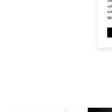
to
vý
úd
sp