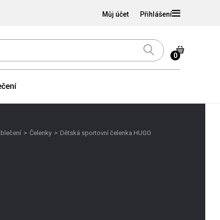
Můj účet
Přihlášení
0
čení
blečení
>
Čelenky
>
Dětská sportovní čelenka HUGO