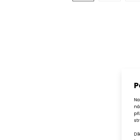
P
Na
ná
př
st
Dí