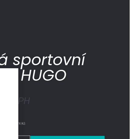
á sportovní
nka HUGO
č
s DPH
h 30 dní: 174 Kč