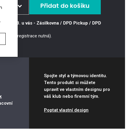
ikost
ch
odej
.
terý 11.8. u vás
- Zásilkovna / DPD Pickup / DPD
ončen
odej
ončen
dem
> 5
ks
4 bodů (registrace nutná).
Spojte styl a týmovou identitu.
Tento produkt si můžete
upravit ve vlastním designu pro
x
váš klub nebo firemní tým.
acovní
Poptat vlastní design