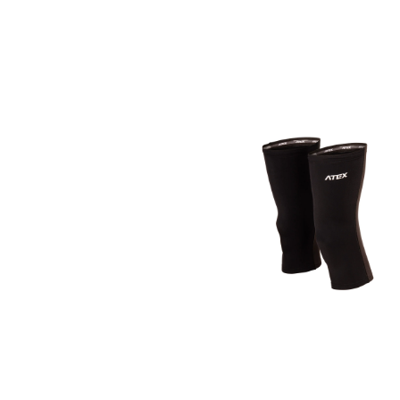
XS
S
M
L
XL
XXL
Návleky na kolena NERA
799 Kč