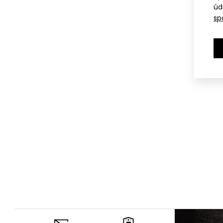
úd
sp