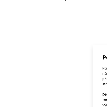
P
Na
ná
př
st
Dí
to
vý