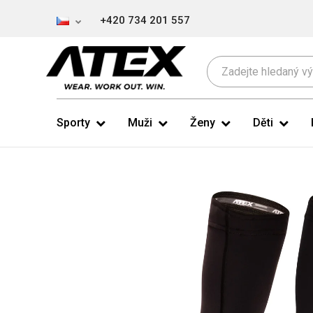
+420 734 201 557
Sporty
Muži
Ženy
Děti