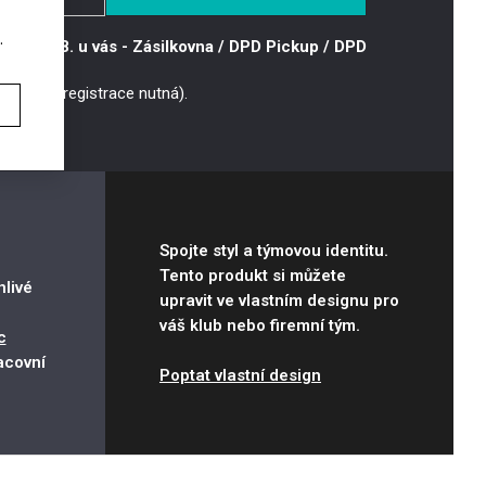
.
dem
1 ks
terý 11.8. u vás
- Zásilkovna / DPD Pickup / DPD
em
> 5 ks
mi vědět
9 bodů (registrace nutná).
dem
4 ks
em
> 5 ks
em
> 5 ks
Spojte styl a týmovou identitu.
Tento produkt si můžete
livé
upravit ve vlastním designu pro
váš klub nebo firemní tým.
c
acovní
Poptat vlastní design