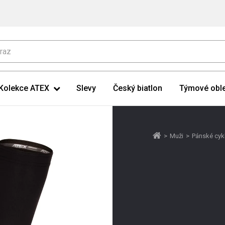
Kolekce ATEX
Slevy
Český biatlon
Týmové oble
>
Muži
>
Pánské cyk