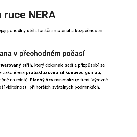
a ruce NERA
ují pohodlný střih, funkční materiál a bezpečnostní
rana v přechodném počasí
tvarovaný střih
, který dokonale sedí a přizpůsobí se
 je zakončena
protiskluzovou silikonovou gumou
,
pečně na místě.
Plochý šev
minimalizuje tření. Výrazné
epší viditelnost i při horších světelných podmínkách.