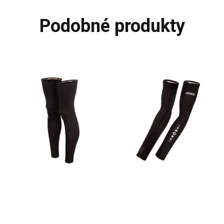
podobné produkty
XXS
XS
S
M
L
XL
XXS
XS
S
M
L
XL
XXL
XXL
Návleky na nohy NERA
Atletické návleky na ruce