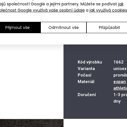
ajů společností Google a jejími partnery. Můžete se podívat
jak
olečnost Google využívá vaše osobní údaje
a
jak využívá cookies
XS
Skla
Tabulka velikostí
Ú
S
Sklad
M
Dejte 
Nákupem získáváte 69
Přijmout vše
Odmítnout vše
Přizpůsobit
L
Skla
XL
Sklad
XXL
Sklad
Kód výrobku
1662
Varianta
unisex
Počasí
proměn
Materiál
espan
athleti
Doručení
1-3 pr
dny