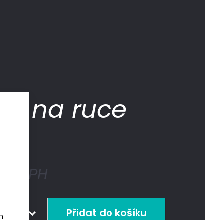
ky na ruce
č
s DPH
ikost
ch