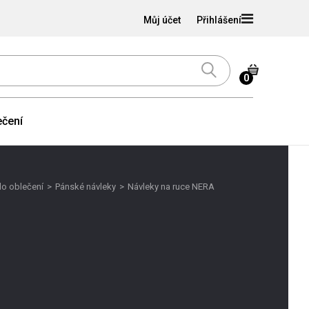
Můj účet
Přihlášení
0
čení
lo oblečení
>
Pánské návleky
>
Návleky na ruce NERA