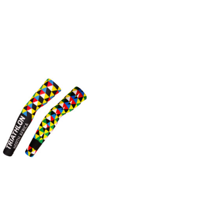
XS
S
M
L
XL
XXL
3XL
Návleky na ruce SAHARA