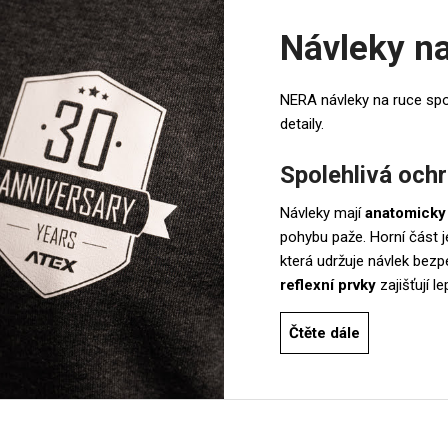
Návleky n
NERA návleky na ruce spoj
detaily.
Spolehlivá och
Návleky mají
anatomicky 
pohybu paže. Horní část
která udržuje návlek bez
reflexní prvky
zajišťují l
Čtěte dále