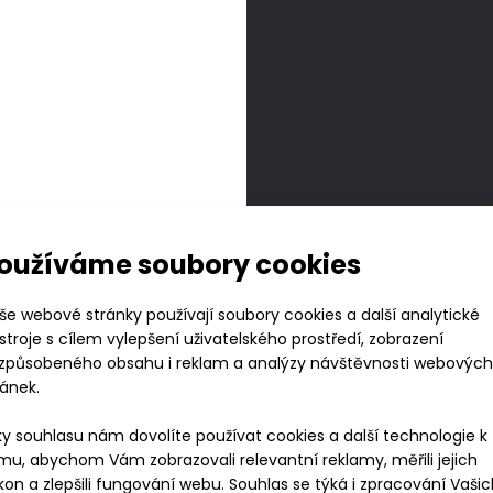
Návle
oužíváme soubory cookies
NERA
še webové stránky používají soubory cookies a další analytické
stroje s cílem vylepšení uživatelského prostředí, zobrazení
699 K
izpůsobeného obsahu i reklam a analýzy návštěvnosti webových
ránek.
ky souhlasu nám dovolíte používat cookies a další technologie k
mu, abychom Vám zobrazovali relevantní reklamy, měřili jejich
Vyberte vel
kon a zlepšili fungování webu. Souhlas se týká i zpracování Vaši