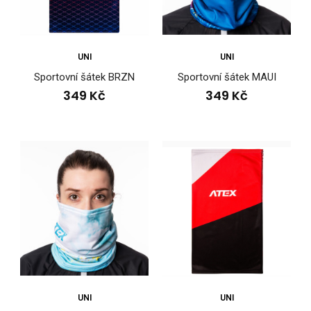
349 Kč
UNI
UNI
Sportovní šátek BRZN
Sportovní šátek MAUI
Sportovní šátek BENE mátovýSportovní šátky se staly
349 Kč
349 Kč
neodmyslitelnou součástí aktivního životníh..
UNI
UNI