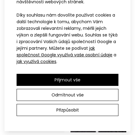
návštěvnosti webových stránek.
349 Kč
Díky souhlasu nám dovolíte používat cookies a
další technologie k tomu, abychom Vám
zobrazovali relevantní reklamy, měřili jejich
UNI
UNI
výkon a zlepšili fungování webu. Souhlas se týká
Tenký sportovní šátek
Univerzální šátek BENE
i zpracování Vašich údajů společností Google a
..
VABROUŠEK
růžový
jejími partnery. Můžete se podívat
jak
349 Kč
349 Kč
společnost Google využívá vaše osobní údaje
a
jak využívá cookies
.
Přijmout vše
Odmítnout vše
Přizpůsobit