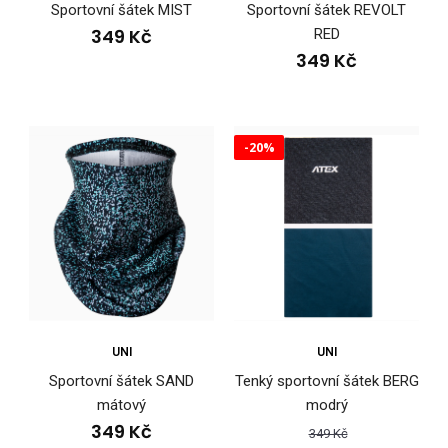
Sportovní šátek MIST
Sportovní šátek REVOLT
349 Kč
RED
349 Kč
-20%
Sportovní šátek BERG modrý
279 Kč
POPISUniverzální sportovní šátek nabízející mnoho způsobů
nošení. Jedná se o teplejší verzi našeho u..
UNI
UNI
Sportovní šátek SAND
Tenký sportovní šátek BERG
mátový
modrý
349 Kč
349 Kč