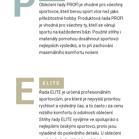
P
Oblečení řady PROFI je vhodné pro všechny
sportovce, kteří berou sport více než jako
Sportovní šátek SAND mátovýSportovní šátky se staly
příležitostné hobby. Produktová řada PROFI
neodmyslitelnou součástí aktivního životníh..
je vhodná pro všechny ty, kteří se věnují
sportu na každodenní bázi. Použité střihy i
materiály pomohou dosáhnout sportovci
nejlepších výsledků, a to při zachování
maximálního komfortu nošení.
E
ELITE
Řada ELITE je určená profesionálním
sportovcům, pro které je nejvyšší prioritou
rychlost a výsledný čas, a to často i za cenu
nižšího komfortu či odolnosti oblečení.
Střihy řady ELITE vyvíjíme ve spolupráci s
nejlepšími českými sportovci, proto jsou
vyladěné do posledního detailu. U oblečení