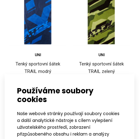
Univerzální sportovní šátek nabízející mnoho způsobů nošení.
Jedná se o teplejší verzi našeho univer..
UNI
UNI
Tenký sportovní šátek
Tenký sportovní šátek
TRAIL modrý
TRAIL zelený
349 Kč
349 Kč
Používáme soubory
cookies
Naše webové stránky používají soubory cookies
a další analytické nástroje s cílem vylepšení
uživatelského prostředí, zobrazení
přizpůsobeného obsahu i reklam a analýzy
Sportovní šátek MAUI