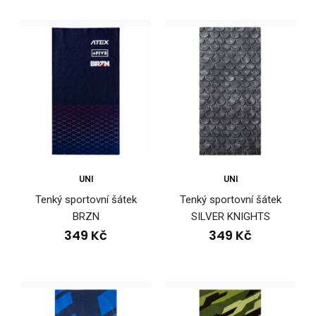
POPISUniverzální sportovní šátek nabízející mnoho způsobů
nošení. Jedná se o teplejší verzi našeho u..
UNI
UNI
Tenký sportovní šátek
Tenký sportovní šátek
BRZN
SILVER KNIGHTS
349 Kč
349 Kč
Sportovní šátek BRZN
349 Kč