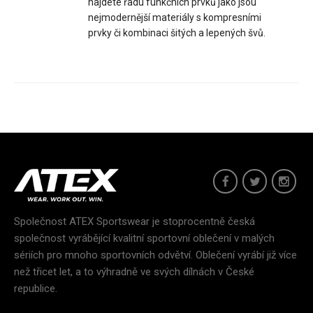
najdete řadu funkčních prvků jako jsou
nejmodernější materiály s kompresními
prvky či kombinaci šitých a lepených švů.
Tenký sportovní šátek BERG modrý
279 Kč
Univerzální bezešvý sportovní šátek nabízející mnoho
způsobů nošení. Vyrábí se v jedné univerzální v..
Společnost ATEX Sportswear je stoprocentně česká
společnost vyrábějící kvalitní sportovní oblečení v malých
sériích pro mnoho sportovních odvětví. Oblečení vyrábí již více
než třicet let, a to výhradně ve svých dílnách v České
republice.