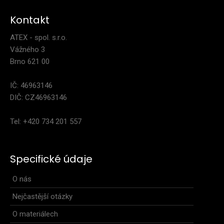
Kontakt
ATEX - spol. s.r.o.
Vážného 3
Brno 621 00
IČ: 46963146
DIČ: CZ46963146
Tel: +420 734 201 557
Tenký sportovní šátek BERG růžový
279 Kč
Specifické údaje
O nás
Nejčastější otázky
Univerzální bezešvý sportovní šátek nabízející mnoho
O materiálech
způsobů nošení. Vyrábí se v jedné univerzální v..