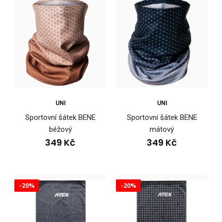
UNI
UNI
Sportovní šátek BENE
Sportovní šátek BENE
Sportovní šátek BENE béžový
béžový
mátový
349 Kč
349 Kč
349 Kč
-20%
-20%
Sportovní šátek BENE béžovýSportovní šátky se staly
neodmyslitelnou součástí aktivního životníh..