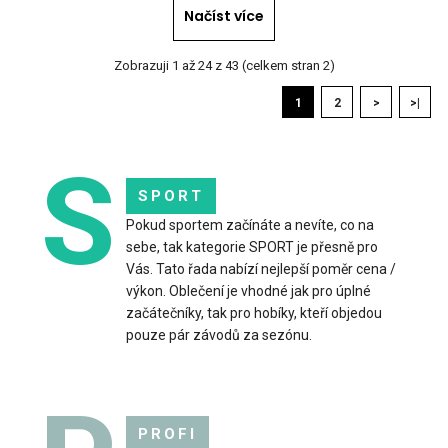
Načíst více
Zobrazuji 1 až 24 z 43 (celkem stran 2)
1
2
>
>|
S
SPORT
Pokud sportem začínáte a nevíte, co na
sebe, tak kategorie SPORT je přesně pro
Vás. Tato řada nabízí nejlepší poměr cena /
výkon. Oblečení je vhodné jak pro úplné
začátečníky, tak pro hobíky, kteří objedou
pouze pár závodů za sezónu.
Sportovní šátek SAND mátový
349 Kč
PROFI