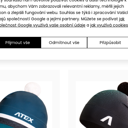
ky souhlasu nám dovolíte používat cookies a další technologie k
mu, abychom Vám zobrazovali relevantní reklamy, měřili jejich
kon a zlepšili fungování webu. Souhlas se týká i zpracování Vaši
ajů společností Google a jejími partnery. Můžete se podívat
jak
olečnost Google využívá vaše osobní údaje
a
jak využívá cookies
XS
S-M
L-XL
XXL
XS
S-M
L-XL
XXL
Přijmout vše
Odmítnout vše
Přizpůsobit
tovní čepice INVO červená
Tenká sportovní čepice INV
649 Kč
549 Kč
ená čepice KNIT mátový pruh
Pletená čepice má
9 Kč
velikostech..