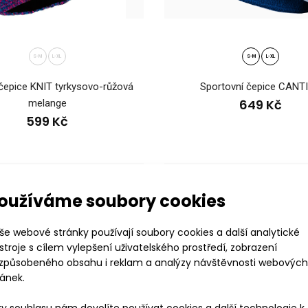
ená čepice KNIT béžová
Pletená čepice KN
9 Kč
S-M
L-XL
S-M
L-XL
velikostech..
čepice KNIT tyrkysovo-růžová
Sportovní čepice CANT
649 Kč
melange
599 Kč
oužíváme soubory cookies
še webové stránky používají soubory cookies a další analytické
ená čepice KNIT karamelová pruhovaná
stroje s cílem vylepšení uživatelského prostředí, zobrazení
Pletená čepice KN
9 Kč
izpůsobeného obsahu i reklam a analýzy návštěvnosti webových
bambulí KNIT ..
ránek.