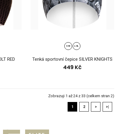
IT TRIKOLORA 2Pohodlná zimní pletená čepice s bambulí KNIT ve
S-M
L-XL
OLT RED
Tenká sportovní čepice SILVER KNIGHTS
449 Kč
IT tyrkysovo-růžová melangePohodlná zimní pletená čepice s
..
Zobrazuji 1 až 24 z 33 (celkem stran 2)
1
2
>
>|