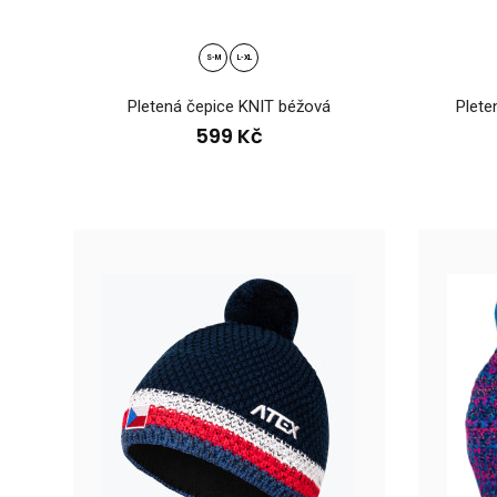
S-M
L-XL
Pletená čepice KNIT béžová
Plete
599 Kč
Obo
59