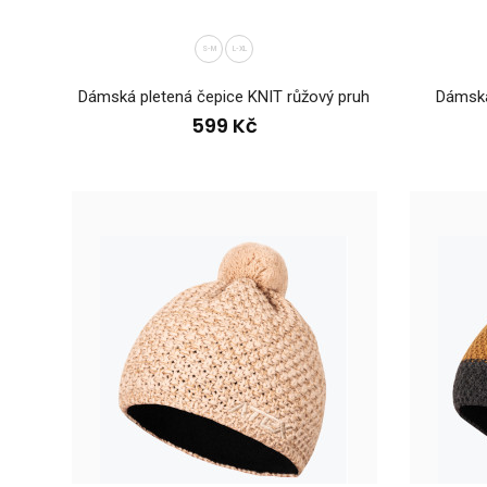
S-M
L-XL
Dáms
Dámská pletená čepice KNIT růžový pruh
Dámská
64
599 Kč
Dáms
54