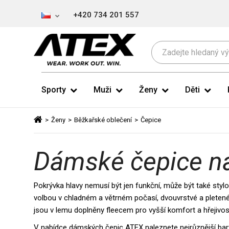
+420 734 201 557
Sporty
Muži
Ženy
Děti
>
Ženy
>
Běžkařské oblečení
>
Čepice
Dámské čepice n
Pokrývka hlavy nemusí být jen funkční, může být také sty
volbou v chladném a větrném počasí, dvouvrstvé a pleten
jsou v lemu doplněny fleecem pro vyšší komfort a hřejivos
V nabídce dámských čepic ATEX naleznete nejrůznější barvy 