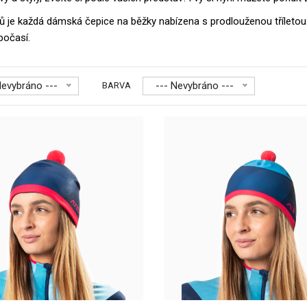
iálů je každá dámská čepice na běžky nabízena s prodlouženou třílet
počasí.
Nevybráno ---
--- Nevybráno ---
BARVA
ká pletená čepice KNIT růžový pruh
Pletená čepice KN
9 Kč
dvou veliko..