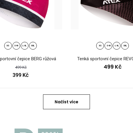
Pletená čepice KN
9 Kč
dvou veliko..
XS
S-M
L-XL
XXL
XS
S-M
L-XL
XXL
portovní čepice BERG růžová
Tenká sportovní čepice REV
499 Kč
499 Kč
399 Kč
ená čepice KNIT tyrkysovo-růžová
Pletená čepice KN
ange
bambulí KNIT ve dv
9 Kč
Načíst více