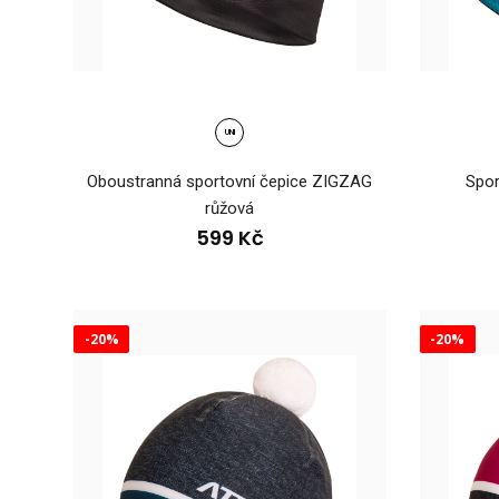
Plet
59
UNI
Oboustranná sportovní čepice ZIGZAG
Spor
růžová
599 Kč
-20%
-20%
Plet