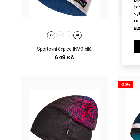
Dí
to
vý
úd
sp
XS
S-M
L-XL
XXL
Sportovní čepice INVO bílá
Spor
649 Kč
Plet
59
-20%