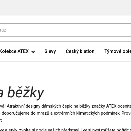
Kolekce ATEX
Slevy
Český biatlon
Týmové oble
a běžky
lová! Atraktivní designy dámských čepic na běžky značky ATEX ocenít
é doporučujeme do mrazů a extrémních klimatických podmínek. Prov
t.
a styly, zvolte si podle vašich představ! I vy si nyní můžete pořídit