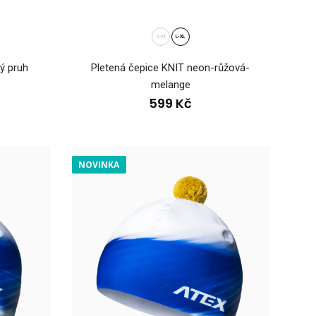
S-M
L-XL
ý pruh
Pletená čepice KNIT neon-růžová-
melange
599 Kč
ná WintermanUniverzální oboustranná čepice WINTERMAN je
N
OVINKA
ého, hřej..