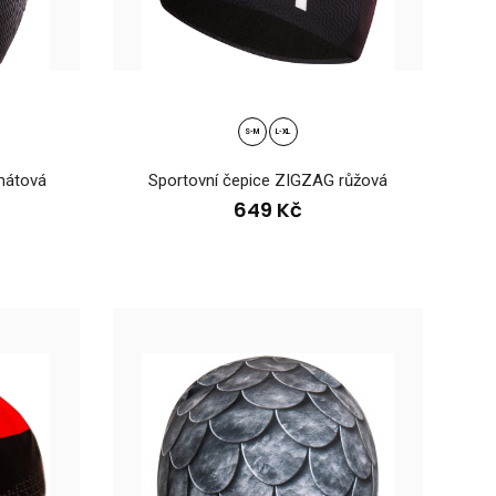
IT neon-růžová-melangePohodlná zimní pletená čepice s bambulí
S-M
L-XL
st..
mátová
Sportovní čepice ZIGZAG růžová
649 Kč