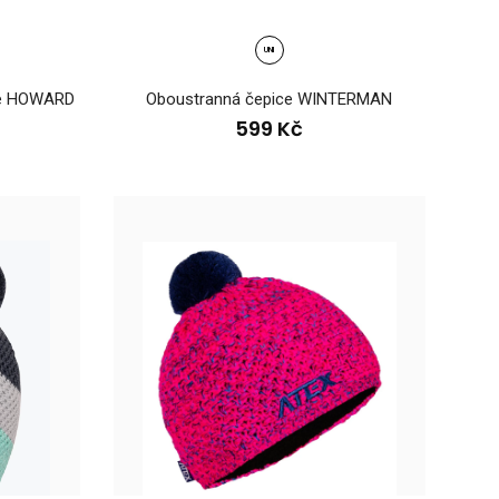
UNI
ce HOWARD
Oboustranná čepice WINTERMAN
í čepice HOWARDDámská sportovní čepice HOWARD je
HOWARD a je speciál..
599 Kč
rtovní čepice HOWARDDámská sportovní tenká čepice
lým doplňkem pro v..