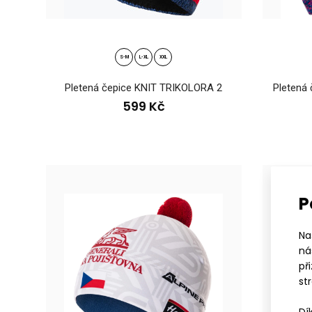
Plet
59
S-M
L-XL
XXL
Pletená čepice KNIT TRIKOLORA 2
Pletená 
599 Kč
P
Na
Plet
ná
59
př
st