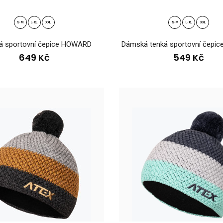
S-M
L-XL
XXL
S-M
L-XL
XXL
ká sportovní čepice HOWARD
 sportovní čepice HOWARD
Dámská tenká sportovní čepi
Dámská sportovn
9 Kč
součástí kolekce 
649 Kč
549 Kč
ká tenká sportovní čepice HOWARD
Dámská tenká spo
9 Kč
HOWARD je dokona