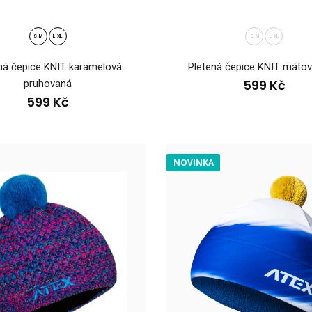
S-M
L-XL
S-M
L-XL
ná čepice KNIT karamelová
Pletená čepice KNIT mátov
599 Kč
pruhovaná
599 Kč
ustranná čepice WINTERMAN
Čepice oboustran
N
OVINKA
9 Kč
vytvořena z příjemn