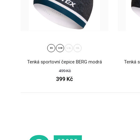
59
XS
S-M
L-XL
XXL
Tenká sportovní čepice BERG modrá
Tenká s
499 Kč
399 Kč
Plet
mel
59