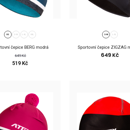
ená čepice KNIT neon-růžová-melange
Pletená čepice KN
9 Kč
XS
S-M
L-XL
XXL
S-M
L-XL
KNIT ve dvou veliko
tovní čepice BERG modrá
Sportovní čepice ZIGZAG 
649 Kč
649 Kč
519 Kč
ená čepice KNIT TRIKOLORA 2