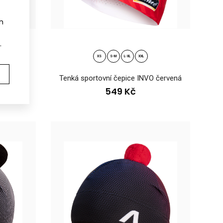
ch
.
XS
S-M
L-XL
XXL
O bílá
Tenká sportovní čepice INVO červená
549 Kč
tový pruhPohodlná zimní pletená čepice s bambulí KNIT ve dvou