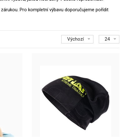
ou zárukou. Pro kompletní výbavu doporučujeme pořídit
Výchozí
24
IT růžový pruhPohodlná zimní pletená čepice s bambulí KNIT ve