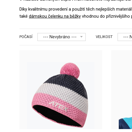
Díky kvalitnímu provedení a použití těch nejlepších mater
také
dámskou čelenku na běžky
vhodnou do příznivějšího 
--- Nevybráno ---
--- 
POČASÍ
VELIKOST
Dáms
59