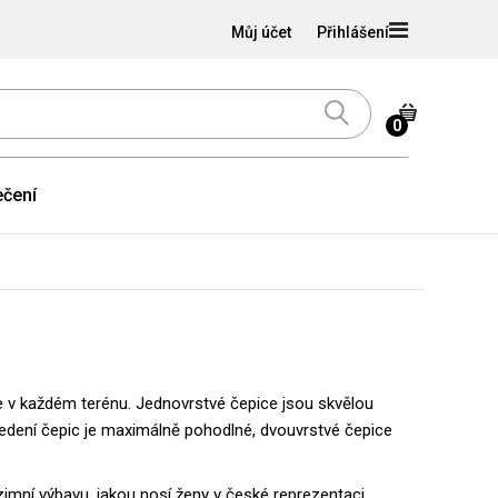
Můj účet
Přihlášení
0
čení
e v každém terénu. Jednovrstvé čepice jsou skvělou
edení čepic je maximálně pohodlné, dvouvrstvé čepice
 zimní výbavu, jakou nosí ženy v české reprezentaci.