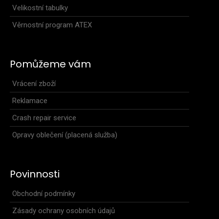
Velikostní tabulky
Věrnostní program ATEX
Běžecké ponožky ORVIX antracitové
299 Kč
Pomůžeme vám
Vrácení zboží
Reklamace
Běžecké ponožky ORVIX antracitovéJsou speciálně vyrobeny
pro aktivní běžce a sportovce.Technologie, ..
Crash repair service
Opravy oblečení (placená služba)
Povinnosti
Obchodní podmínky
Zásady ochrany osobních údajů