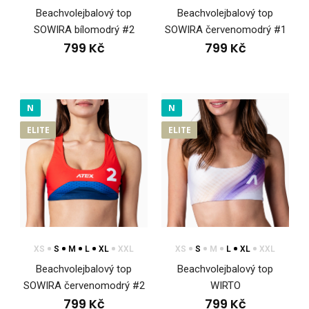
Beachvolejbalový top
Beachvolejbalový top
SOWIRA bílomodrý #2
SOWIRA červenomodrý #1
799 Kč
799 Kč
N
N
ELITE
ELITE
Beachvolejbalové plavky WIRTO
799 Kč
XS
S
M
L
XL
XXL
XS
S
M
L
XL
XXL
Beachvolejbalový top
Beachvolejbalový top
SOWIRA červenomodrý #2
WIRTO
799 Kč
799 Kč