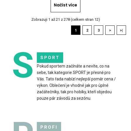
Načíst více
Zobrazuji 1 až 21 z 278 (celkem stran 12)
1
2
3
>
>|
Beachvolejbalový top SOWIRA červenomodrý #2
S
799 Kč
SPORT
Pokud sportem začínáte a nevíte, co na
sebe, tak kategorie SPORT je přesně pro
Vás. Tato řada nabízí nejlepší poměr cena /
výkon. Oblečení je vhodné jak pro úplné
Beachvolejbalový top SOWIRA červenomodrý #2Top SOWIRA
začátečníky, tak pro hobíky, kteří objedou
je navržený pro intenzivní hru na písku i v ho..
pouze pár závodů za sezónu.
PROFI