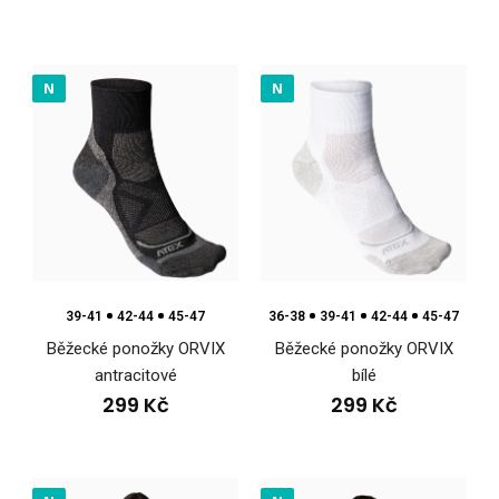
Beachvolejbalové plavky WIRTOSpodní díl plavek WIRTO je
navržený pro jistotu při každém pohybu na pí..
N
N
39-41
42-44
45-47
36-38
39-41
42-44
45-47
Běžecké ponožky ORVIX
Běžecké ponožky ORVIX
antracitové
bílé
299 Kč
299 Kč