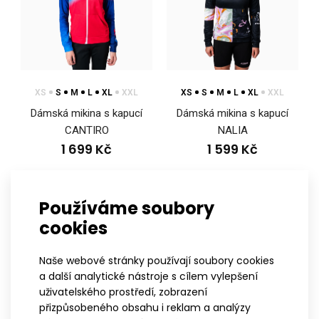
XS
S
M
L
XL
XXL
XS
S
M
L
XL
XXL
Dámská mikina s kapucí
Dámská mikina s kapucí
CANTIRO
NALIA
1 699 Kč
1 599 Kč
Používáme soubory
N
cookies
ELITE
ELITE
Naše webové stránky používají soubory cookies
a další analytické nástroje s cílem vylepšení
uživatelského prostředí, zobrazení
přizpůsobeného obsahu i reklam a analýzy