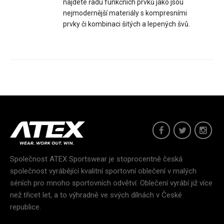
najdete řadu funkčních prvků jako jsou
nejmodernější materiály s kompresními
Beachvolejbalový top WIRTOTop WIRTO je navržený pro hru na
prvky či kombinaci šitých a lepených švů.
rozpáleném písku i dlouhé letní dny na hř..
Společnost ATEX Sportswear je stoprocentně česká
společnost vyrábějící kvalitní sportovní oblečení v malých
sériích pro mnoho sportovních odvětví. Oblečení vyrábí již více
než třicet let, a to výhradně ve svých dílnách v České
republice.