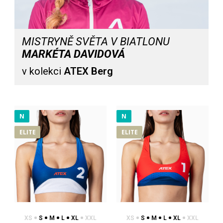
MISTRYNĚ SVĚTA V BIATLONU
MARKÉTA DAVIDOVÁ
v kolekci
ATEX Berg
Beachvolejbalové plavky SOWIRA červenomodré
799 Kč
N
N
ELITE
ELITE
Beachvolejbalové plavky SOWIRA modréSpodní díl plavek
SOWIRA je navržený pro pohyb na písku. Drží na..
XS
S
M
L
XL
XXL
XS
S
M
L
XL
XXL