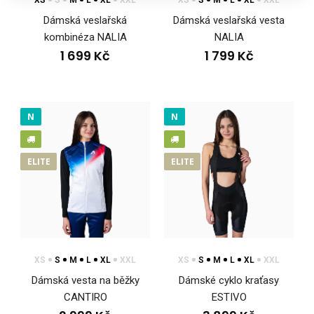
XS
S
M
L
XL
XXL
XS
S
M
L
XL
XXL
Dámská veslařská
Dámská veslařská vesta
kombinéza NALIA
NALIA
1 699 Kč
1 799 Kč
N
N
ELITE
ELITE
XS
S
M
L
XL
XXL
XS
S
M
L
XL
XXL
Dámská vesta na běžky
Dámské cyklo kraťasy
CANTIRO
ESTIVO
Beachvolejbalový top SOWIRA červenomodrý #1