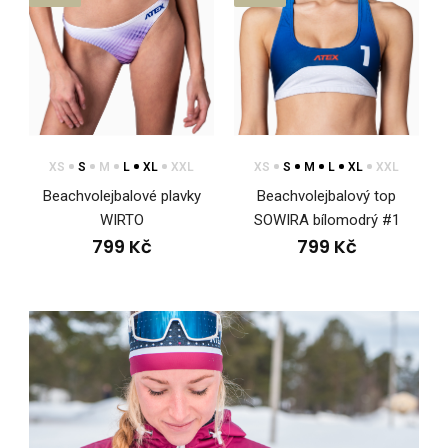
799 Kč
Beachvolejbalové plavky SOWIRA bíléSpodní díl plavek
SOWIRA je navržený pro pohyb na písku. Drží na ..
XS
S
M
L
XL
XXL
XS
S
M
L
XL
XXL
Beachvolejbalové plavky
Beachvolejbalový top
WIRTO
SOWIRA bílomodrý #1
799 Kč
799 Kč