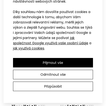
návštěvnosti webových stránek.
Díky souhlasu nám dovolíte používat cookies a
XS
S
M
L
XL
XXL
XS
S
M
L
XL
XXL
další technologie k tomu, abychom Vám
Dámská triatlonová
Dámská triatlonová
zobrazovali relevantní reklamy, měřili jejich
kombinéza s krátkými
kombinéza WINTERMAN
výkon a zlepšili fungování webu. Souhlas se týká
rukávy MARK ELITE červená
ELITE 2.0
i zpracování Vašich údajů společností Google a
5 999 Kč
5 999 Kč
jejími partnery. Můžete se podívat
jak
společnost Google využívá vaše osobní údaje
a
jak využívá cookies
.
N
N
Beachvolejbalový top SOWIRA bílomodrý #2
Přijmout vše
799 Kč
ELITE
ELITE
Odmítnout vše
Přizpůsobit
Beachvolejbalový top SOWIRA bílomodrý #2Top SOWIRA je
navržený pro intenzivní hru na písku i v horký..