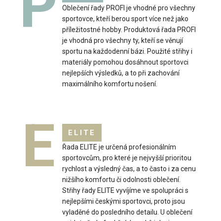
P
Oblečení řady PROFI je vhodné pro všechny
sportovce, kteří berou sport více než jako
příležitostné hobby. Produktová řada PROFI
je vhodná pro všechny ty, kteří se věnují
sportu na každodenní bázi. Použité střihy i
materiály pomohou dosáhnout sportovci
nejlepších výsledků, a to při zachování
maximálního komfortu nošení.
E
ELITE
Řada ELITE je určená profesionálním
sportovcům, pro které je nejvyšší prioritou
Beachvolejbalový top WIRTO
rychlost a výsledný čas, a to často i za cenu
799 Kč
nižšího komfortu či odolnosti oblečení.
Střihy řady ELITE vyvíjíme ve spolupráci s
nejlepšími českými sportovci, proto jsou
vyladěné do posledního detailu. U oblečení