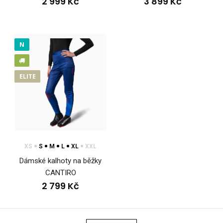
799 Kč
2 999 Kč
3 899 Kč
N
Beachvolejbalový top SOWIRA červenomodrý #1Top SOWIRA
je navržený pro intenzivní hru na písku i v ho..
ELITE
XS
S
M
L
XL
XXL
Dámské kalhoty na běžky
CANTIRO
2 799 Kč