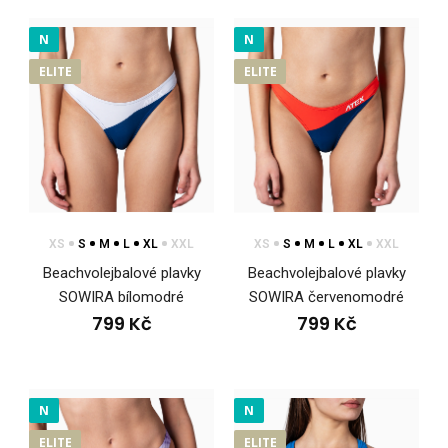
N
N
ELITE
ELITE
XS
S
M
L
XL
XXL
XS
S
M
L
XL
XXL
Beachvolejbalové plavky
Beachvolejbalové plavky
SOWIRA bílomodré
SOWIRA červenomodré
799 Kč
799 Kč
N
N
Beachvolejbalové plavky SOWIRA bílomodré
ELITE
ELITE