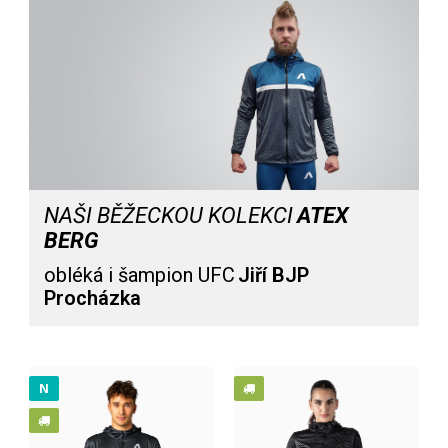
NAŠI BĚŽECKOU KOLEKCI
ATEX
BERG
obléká i šampion UFC
Jiří BJP
Procházka
Bunda s kapucí ENDU
3 699 Kč
N