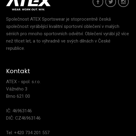
Společnost ATEX Sportswear je stoprocentně česká
Bunda pro orientační běh LOKA
společnost vyrábějící kvalitní sportovní oblečení v malých
2 999 Kč
sériích pro mnoho sportovních odvětví. Oblečení vyrábí již více
než třicet let, a to výhradně ve svých dílnách v České
republice.
..
Kontakt
ATEX - spol. s.r.o.
Vážného 3
Brno 621 00
IČ: 46963146
DIČ: CZ46963146
Tel: +420 734 201 557