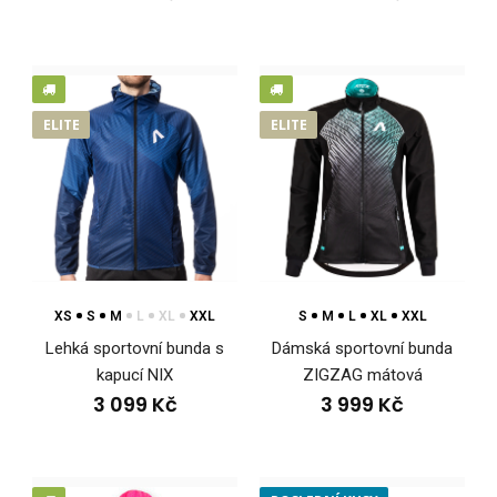
ELITE
ELITE
XS
S
M
L
XL
XXL
S
M
L
XL
XXL
Lehká sportovní bunda s
Dámská sportovní bunda
kapucí NIX
ZIGZAG mátová
3 099 Kč
3 999 Kč