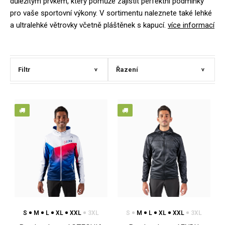
důležitým prvkem, který pomůže zajistit perfektní podmínky
pro vaše sportovní výkony. V sortimentu naleznete také lehké
a ultralehké větrovky včetně pláštěnek s kapucí.
více informací
Filtr
Řazení
>
>
S
M
L
XL
XXL
3XL
S
M
L
XL
XXL
3XL