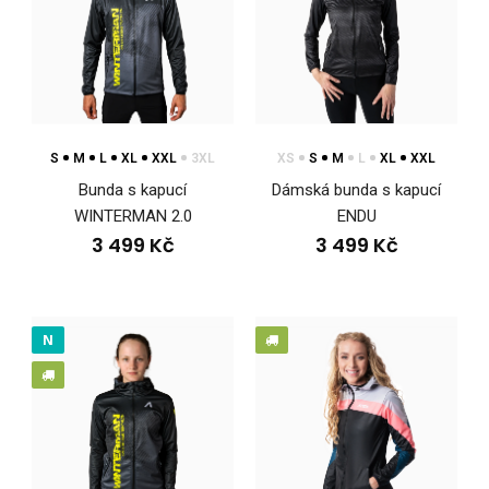
Lehká sportovní bunda s kapucí ENDULehká sportovní bunda
s kapucí ENDU poskytuje všestranné využití ..
S
M
L
XL
XXL
3XL
XS
S
M
L
XL
XXL
Bunda s kapucí
Dámská bunda s kapucí
WINTERMAN 2.0
ENDU
3 499 Kč
3 499 Kč
N