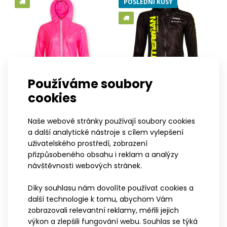
POSLEDNÍ KUSY
Používáme soubory
cookies
XS
S
M
L
XL
XXL
3XL
XS
S
M
L
XL
XXL
3XL
Dámská ultralehká větrovka
Dámská bunda s kapucí
Naše webové stránky používají soubory cookies
a další analytické nástroje s cílem vylepšení
s kapucí MEI růžová
WINTERMAN
uživatelského prostředí, zobrazení
2 499 Kč
2 999 Kč
přizpůsobeného obsahu i reklam a analýzy
návštěvnosti webových stránek.
Bunda s kapucí WINTERMAN 2.0
3 499 Kč
Díky souhlasu nám dovolíte používat cookies a
POSLEDNÍ KUSY
POSLEDNÍ KUSY
další technologie k tomu, abychom Vám
zobrazovali relevantní reklamy, měřili jejich
výkon a zlepšili fungování webu. Souhlas se týká