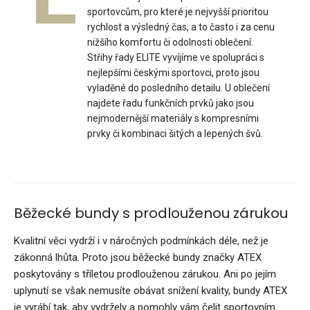
2 999 Kč
sportovcům, pro které je nejvyšší prioritou
rychlost a výsledný čas, a to často i za cenu
nižšího komfortu či odolnosti oblečení.
Střihy řady ELITE vyvíjíme ve spolupráci s
nejlepšími českými sportovci, proto jsou
Dámská sportovní bunda s kapucí VIJADámská sportovní
vyladěné do posledního detailu. U oblečení
bunda s kapucí VIJA poskytuje všestranné využit..
najdete řadu funkčních prvků jako jsou
nejmodernější materiály s kompresními
prvky či kombinaci šitých a lepených švů.
Běžecké bundy s prodlouženou zárukou
Kvalitní věci vydrží i v náročných podmínkách déle, než je
zákonná lhůta. Proto jsou běžecké bundy značky ATEX
poskytovány s tříletou prodlouženou zárukou. Ani po jejím
uplynutí se však nemusíte obávat snížení kvality, bundy ATEX
je vyrábí tak, aby vydržely a pomohly vám čelit sportovním