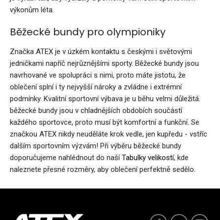
výkonům léta.
Běžecké bundy pro olympioniky
Značka ATEX je v úzkém kontaktu s českými i světovými
jedničkami napříč nejrůznějšími sporty. Běžecké bundy jsou
navrhované ve spolupráci s nimi, proto máte jistotu, že
oblečení splní i ty nejvyšší nároky a zvládne i extrémní
podmínky. Kvalitní sportovní výbava je u běhu velmi důležitá.
běžecké bundy jsou v chladnějších obdobích součástí
každého sportovce, proto musí být komfortní a funkční. Se
značkou ATEX nikdy neuděláte krok vedle, jen kupředu - vstříc
dalším sportovním výzvám! Při výběru běžecké bundy
doporučujeme nahlédnout do naší
Tabulky velikostí
, kde
naleznete přesné rozměry, aby oblečení perfektně sedělo.