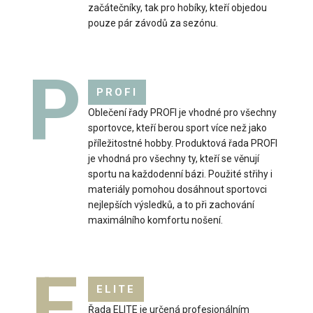
začátečníky, tak pro hobíky, kteří objedou
pouze pár závodů za sezónu.
P
PROFI
Oblečení řady PROFI je vhodné pro všechny
sportovce, kteří berou sport více než jako
příležitostné hobby. Produktová řada PROFI
je vhodná pro všechny ty, kteří se věnují
sportu na každodenní bázi. Použité střihy i
materiály pomohou dosáhnout sportovci
nejlepších výsledků, a to při zachování
maximálního komfortu nošení.
E
ELITE
Dámská sportovní bunda s kapucí VIJA
Řada ELITE je určená profesionálním