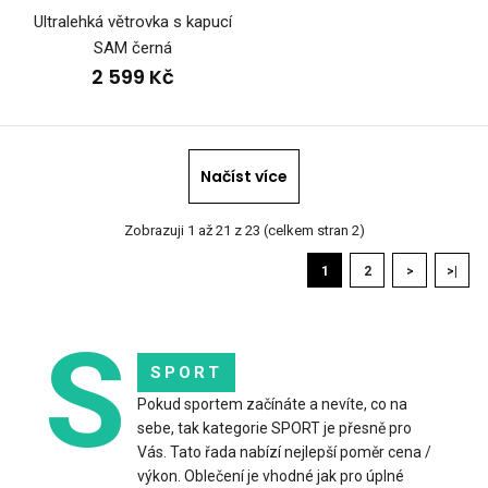
Ultralehká větrovka s kapucí
SAM černá
2 599 Kč
Načíst více
Zobrazuji 1 až 21 z 23 (celkem stran 2)
Dámská bunda s kapucí WINTERMAN 2.0
1
2
>
>|
3 399 Kč
S
SPORT
Pokud sportem začínáte a nevíte, co na
Dámská sportovní bunda WINTERMANDámská bunda
sebe, tak kategorie SPORT je přesně pro
WINTERMAN je navržená pro sportovní aktivity i běžný po..
Vás. Tato řada nabízí nejlepší poměr cena /
výkon. Oblečení je vhodné jak pro úplné