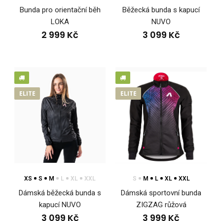
Bunda pro orientační běh
Běžecká bunda s kapucí
LOKA
NUVO
2 999 Kč
3 099 Kč
ELITE
ELITE
Bunda s kapucí NUVO
3 699 Kč
XS
S
M
L
XL
XXL
S
M
L
XL
XXL
Lehká sportovní bunda s kapucí NUVOLehká sportovní bunda
Dámská běžecká bunda s
Dámská sportovní bunda
s kapucí NUVO poskytuje všestran..
kapucí NUVO
ZIGZAG růžová
3 099 Kč
3 999 Kč