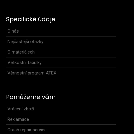
Specifické údaje
O nás
Nejčastější otázky
O materiálech
Velikostní tabulky
Běžecká bunda s kapucí NUVO
Věrnostní program ATEX
3 099 Kč
Pomůžeme vám
Vrácení zboží
Běžecká bunda s kapucí NUVOBěžecká bunda s kapucí NUVO
je ideální volbou do nepříznivého počasí. Dík..
Reklamace
Crash repair service