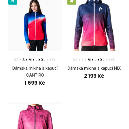
N
XS
S
M
L
XL
XXL
XS
S
M
L
XL
XXL
Dámská mikina s kapucí
Dámská mikina s kapucí NIX
2 199 Kč
CANTIRO
1 699 Kč
Dámská mikina s kapucí CANTIRO
1 699 Kč