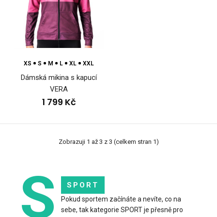
Dámská mikina s kapucí CANTIRODámská mikina s kapucí
CANTIRO přináší sportovní charakter do kaž..
XS
S
M
L
XL
XXL
Dámská mikina s kapucí
VERA
1 799 Kč
Zobrazuji 1 až 3 z 3 (celkem stran 1)
S
SPORT
Pokud sportem začínáte a nevíte, co na
sebe, tak kategorie SPORT je přesně pro