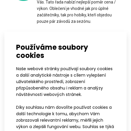
Vás. Tato řada nabízí nejlepší poměr cena /
výkon. Oblečení je vhodné jak pro úplné
začátečníky, tak pro hobíky, kteří objedou
pouze pár závodů za sezónu.
Dámská mikina s kapucí NIX
P
2 199 Kč
Používáme soubory
PROFI
cookies
Oblečení řady PROFI je vhodné pro všechny
sportovce, kteří berou sport více než jako
Naše webové stránky používají soubory cookies
příležitostné hobby. Produktová řada PROFI
a další analytické nástroje s cílem vylepšení
Dámská mikina s kapucí NIXMikiny se staly nepostradatelnou
je vhodná pro všechny ty, kteří se věnují
uživatelského prostředí, zobrazení
součástí oblečení a to nejen ve světě spo..
sportu na každodenní bázi. Použité střihy i
přizpůsobeného obsahu i reklam a analýzy
materiály pomohou dosáhnout sportovci
návštěvnosti webových stránek.
nejlepších výsledků, a to při zachování
maximálního komfortu nošení.
Díky souhlasu nám dovolíte používat cookies a
další technologie k tomu, abychom Vám
zobrazovali relevantní reklamy, měřili jejich
výkon a zlepšili fungování webu. Souhlas se týká