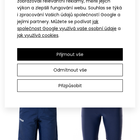
zobrazovali relevantní reklamy, měřili jejich
výkon a zlepšili fungování webu. Souhlas se týká
Cyklo kraťasy RAPTOCyklo kraťasy RAPTO jsou navrženy tak,
i zpracování Vašich údajů společností Google a
aby nabízely maximální komfort ..
jejími partnery. Můžete se podívat
jak
společnost Google využívá vaše osobní údaje
a
jak využívá cookies
.
122
128
122-128
134-140
146
152
158
164
Dětské cyklo kraťasy SATO
Dětské cyklo kraťasy MTB
MINI modré
Přijmout vše
černé
1 099 Kč
1 099 Kč
Odmítnout vše
Přizpůsobit
PROFI
SPORT