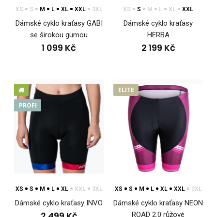
XS
S
M
L
XL
XXL
3XL
XS
S
M
L
XL
XXL
Dámské cyklo kraťasy GABI
Dámské cyklo kraťasy
Cyklo kalhoty VISTO
se širokou gumou
HERBA
3 999 Kč
1 099 Kč
2 199 Kč
ELITE
Cyklo kalhoty VISTOCyklo kalhoty VISTO z výkonnostní řady
PROFI
PROFI jsou navrženy tak, aby nabízel..
XS
S
M
L
XL
XXL
3XL
XS
S
M
L
XL
XXL
3XL
Dámské cyklo kraťasy INVO
Dámské cyklo kraťasy NEON
2 499 Kč
ROAD 2.0 růžové