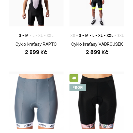
Cyklo kalhoty VELURCyklo kalhoty VELUR z výkonnostní řady
ELITE jsou výsledkem precizní práce s mate..
S
M
L
XL
XXL
XS
S
M
L
XL
XXL
3XL
Cyklo kraťasy RAPTO
Cyklo kraťasy VABROUŠEK
2 999 Kč
2 899 Kč
PROFI