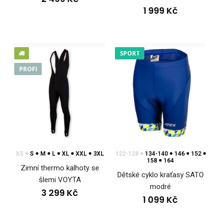
1 999 Kč
SPORT
PROFI
Cyklo kraťasy RAGO modré
2 799 Kč
XS
S
M
L
XL
XXL
3XL
122-128
134-140
146
152
158
164
Zimní thermo kalhoty se
Dětské cyklo kraťasy SATO
šlemi VOYTA
modré
Cyklo kraťasy RAGO modréCyklistické kraťasy patří mezi
3 299 Kč
1 099 Kč
základní výbavu, která dokáže podpořit vaše s..