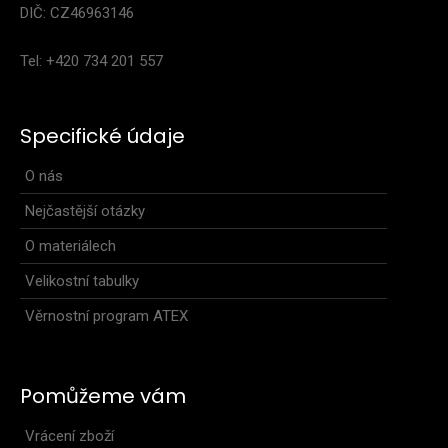
DIČ: CZ46963146
Tel: +420 734 201 557
Specifické údaje
O nás
Nejčastější otázky
Dámské cyklo kraťasy NEON ROAD 2.0 růžové
O materiálech
1 999 Kč
Velikostní tabulky
Věrnostní program ATEX
..
Pomůžeme vám
Vrácení zboží