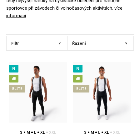
tedy nejvyšší nároky na cyklistické oblečení pro náročné
sportovce při závodech či volnočasových aktivitách.
více
informací
Filtr
Řazení
>
>
N
N
ELITE
ELITE
S
M
L
XL
XXL
S
M
L
XL
XXL