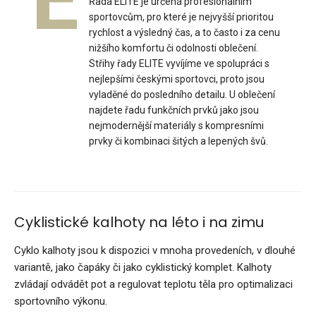
E
2 199 Kč
Řada ELITE je určená profesionálním
sportovcům, pro které je nejvyšší prioritou
rychlost a výsledný čas, a to často i za cenu
nižšího komfortu či odolnosti oblečení.
Střihy řady ELITE vyvíjíme ve spolupráci s
nejlepšími českými sportovci, proto jsou
..
vyladěné do posledního detailu. U oblečení
najdete řadu funkčních prvků jako jsou
nejmodernější materiály s kompresními
prvky či kombinaci šitých a lepených švů.
Cyklistické kalhoty na léto i na zimu
Cyklo kalhoty jsou k dispozici v mnoha provedeních, v dlouhé
variantě, jako čapáky či jako cyklistický komplet. Kalhoty
zvládají odvádět pot a regulovat teplotu těla pro optimalizaci
sportovního výkonu.