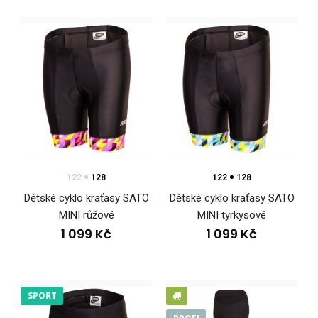
122
128
122
128
Dětské cyklo kraťasy SATO
Dětské cyklo kraťasy SATO
MINI růžové
MINI tyrkysové
1 099 Kč
1 099 Kč
SPORT