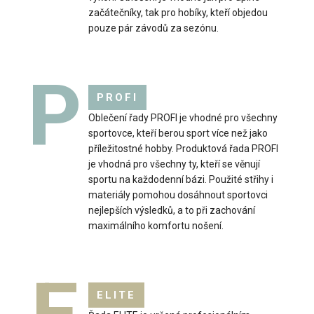
začátečníky, tak pro hobíky, kteří objedou
pouze pár závodů za sezónu.
P
PROFI
Oblečení řady PROFI je vhodné pro všechny
sportovce, kteří berou sport více než jako
příležitostné hobby. Produktová řada PROFI
je vhodná pro všechny ty, kteří se věnují
sportu na každodenní bázi. Použité střihy i
materiály pomohou dosáhnout sportovci
nejlepších výsledků, a to při zachování
maximálního komfortu nošení.
ELITE
Dámské cyklo kraťasy HERBA