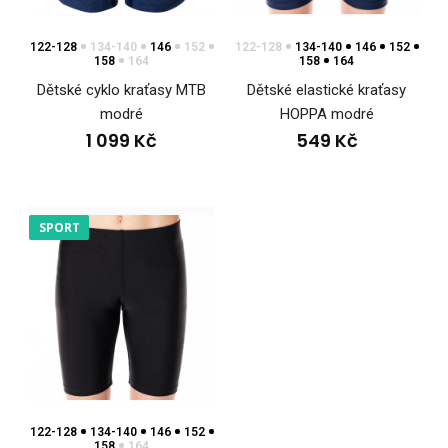
122-128
134-140
146
152
122-128
134-140
146
152
158
164
158
164
Cyklo kraťasy VABROUŠEK
2 899 Kč
Dětské cyklo kraťasy MTB
Dětské elastické kraťasy
modré
HOPPA modré
1 099 Kč
549 Kč
Cyklo kraťasy VABROUŠEKCyklistické kraťasy patří mezi
SPORT
základní výbavu, která dokáže podpořit vaše sp..
122-128
134-140
146
152
158
164