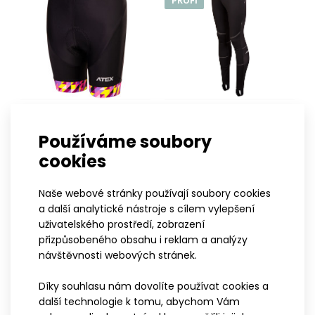
PROFI
122-128
134-140
146
152
XS
S
M
L
XL
XXL
3XL
158
164
Používáme soubory
Zimní thermo kalhoty
Dětské cyklo kraťasy SATO
cookies
VOYTA
růžové
2 999 Kč
1 099 Kč
Naše webové stránky používají soubory cookies
a další analytické nástroje s cílem vylepšení
uživatelského prostředí, zobrazení
Cyklo kraťasy RAPTO
přizpůsobeného obsahu i reklam a analýzy
PROFI
2 999 Kč
návštěvnosti webových stránek.
Díky souhlasu nám dovolíte používat cookies a
další technologie k tomu, abychom Vám