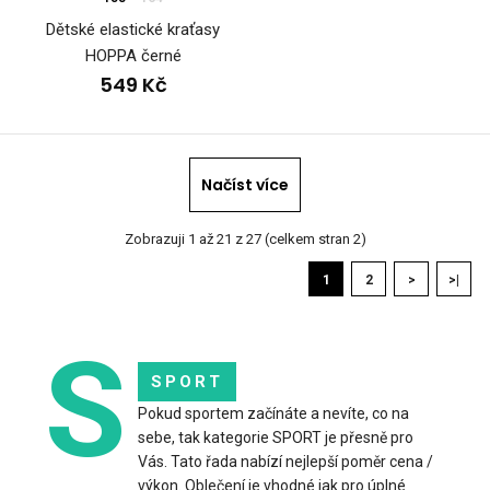
Dětské elastické kraťasy
HOPPA černé
549 Kč
Načíst více
Zobrazuji 1 až 21 z 27 (celkem stran 2)
Dámské cyklo kraťasy GABI se širokou gumou
1
2
>
>|
1 099 Kč
S
SPORT
Pokud sportem začínáte a nevíte, co na
Dámské krátké cyklistické kalhoty se širokou gumou v
sebe, tak kategorie SPORT je přesně pro
nohavicích.Špičková vystýlka SPORT zajišťující ..
Vás. Tato řada nabízí nejlepší poměr cena /
výkon. Oblečení je vhodné jak pro úplné