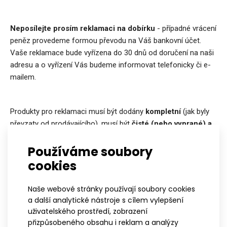
Neposílejte prosím reklamaci na dobírku
- případné vrácení
peněz provedeme formou převodu na Váš bankovní účet.
Vaše reklamace bude vyřízena do 30 dnů od doručení na naši
adresu a o vyřízení Vás budeme informovat telefonicky či e-
mailem.
Produkty pro reklamaci musí být dodány
kompletní
(jak byly
převzaty od prodávajícího), musí být
čisté (nebo vyprané) a
suché
. Reklamaci špinavého či propoceného oblečení jsme
Používáme soubory
oprávnění odmítnout a vracíme je odesílateli zpět bez
jakéhokoliv zásahu.
cookies
Naše webové stránky používají soubory cookies
Pokud máte nějaké dotazy, volejte na tel. 730 515 965 (ve
a další analytické nástroje s cílem vylepšení
všední dny od 8 do 15 hodin) nebo pište na e-
uživatelského prostředí, zobrazení
mail
martina@atexsport.cz
.
přizpůsobeného obsahu i reklam a analýzy