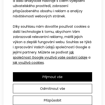
a další analytické nástroje s cílem vylepšení
Kolekce ATEX MARK
uživatelského prostředí, zobrazení
Kolekce ATEX TRAIL
přizpůsobeného obsahu i reklam a analýzy
návštěvnosti webových stránek.
Díky souhlasu nám dovolíte používat cookies a
další technologie k tomu, abychom Vám
zobrazovali relevantní reklamy, měřili jejich
výkon a zlepšili fungování webu. Souhlas se týká
i zpracování Vašich údajů společností Google a
jejími partnery. Můžete se podívat
jak
společnost Google využívá vaše osobní údaje
a
jak využívá cookies
.
Kolekce ATEX SATO
Kolekce ATEX BRZN
Přijmout vše
Odmítnout vše
Přizpůsobit