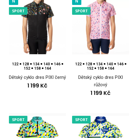
N
N
SPORT
SPORT
122
128
134
140
146
122
128
134
140
146
152
158
164
152
158
164
Dětský cyklo dres PIXI černý
Dětský cyklo dres PIXI
1 199 Kč
růžový
1 199 Kč
SPORT
SPORT
Dětský cyklo dres PIXI černý
1 199 Kč