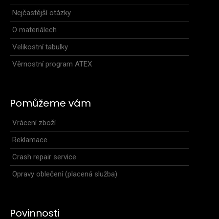
Nejčastější otázky
Dětský cyklo dres MIKA modrý
699 Kč
O materiálech
Velikostní tabulky
Věrnostní program ATEX
Dětský dres MIKA obsahuje krátký přední zip, dvoudílnou
kapsu na zadním díle, reflexní proužek, gumy..
Pomůžeme vám
Vrácení zboží
Reklamace
Crash repair service
Opravy oblečení (placená služba)
Povinnosti