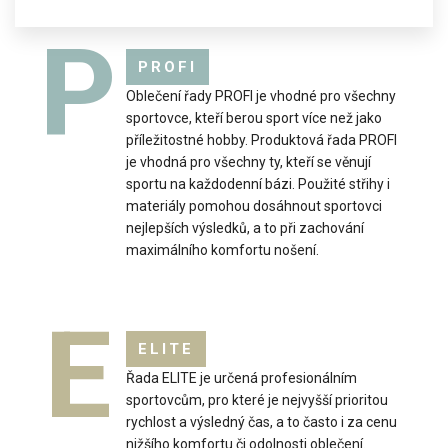
P
PROFI
Oblečení řady PROFI je vhodné pro všechny
sportovce, kteří berou sport více než jako
příležitostné hobby. Produktová řada PROFI
je vhodná pro všechny ty, kteří se věnují
sportu na každodenní bázi. Použité střihy i
materiály pomohou dosáhnout sportovci
nejlepších výsledků, a to při zachování
maximálního komfortu nošení.
Dětský cyklo dres SATO růžový
1 099 Kč
E
ELITE
Řada ELITE je určená profesionálním
sportovcům, pro které je nejvyšší prioritou
dětský cyklodres sato má přiléhavý střih a je vyroben z
rychlost a výsledný čas, a to často i za cenu
lehkého materiálu coolspark.dres má na předn..
nižšího komfortu či odolnosti oblečení.