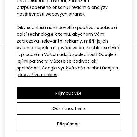
uživatelského prostředí, zobrazení
přizpůsobeného obsahu i reklam a analýzy
Dětský cyklo dres MIKA
návštěvnosti webových stránek.
žlutý
999 Kč
Díky souhlasu nám dovolíte používat cookies a
699 Kč
další technologie k tomu, abychom Vám
zobrazovali relevantní reklamy, měřili jejich
výkon a zlepšili fungování webu. Souhlas se týká
i zpracování Vašich údajů společností Google a
Zobrazuji 1 až 9 z 9 (celkem stran 1)
jejími partnery. Můžete se podívat
jak
Dětský cyklo dres SATO modrý
společnost Google využívá vaše osobní údaje
a
1 099 Kč
jak využívá cookies
.
S
SPORT
Přijmout vše
Pokud sportem začínáte a nevíte, co na
sebe, tak kategorie SPORT je přesně pro
Vás. Tato řada nabízí nejlepší poměr cena /
Odmítnout vše
dětský cyklodres sato má přiléhavý střih a je vyroben z
výkon. Oblečení je vhodné jak pro úplné
lehkého materiálu coolspark.dres má na předn..
začátečníky, tak pro hobíky, kteří objedou
Přizpůsobit
pouze pár závodů za sezónu.