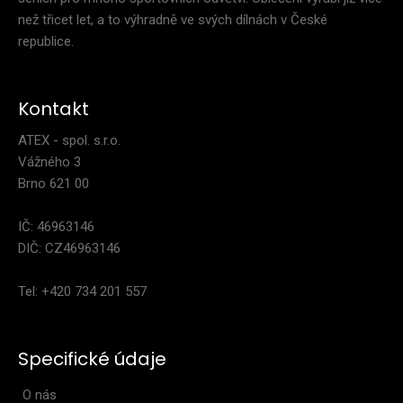
..
než třicet let, a to výhradně ve svých dílnách v České
republice.
Kontakt
ATEX - spol. s.r.o.
Vážného 3
Brno 621 00
IČ: 46963146
DIČ: CZ46963146
Tel: +420 734 201 557
Specifické údaje
O nás