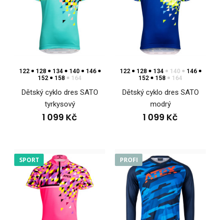
Dětský cyklo dres PIXI černýCyklo dresy musí splňovat
nejvyšší kvalitu pro maximální komfort, f..
122
128
134
140
146
122
128
134
140
146
152
158
164
152
158
164
Dětský cyklo dres SATO
Dětský cyklo dres SATO
tyrkysový
modrý
1 099 Kč
1 099 Kč
SPORT
PROFI