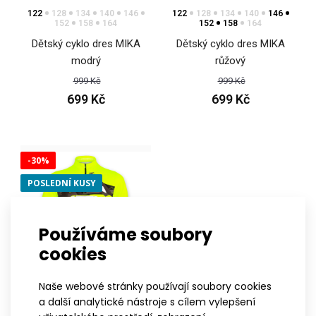
122
128
134
140
146
122
128
134
140
146
152
158
164
152
158
164
Dětský cyklo dres MIKA
Dětský cyklo dres MIKA
modrý
růžový
999 Kč
999 Kč
699 Kč
699 Kč
Dětský cyklo dres SATO tyrkysový
1 099 Kč
-30%
POSLEDNÍ KUSY
dětský cyklodres sato má přiléhavý střih a je vyroben z
Používáme soubory
lehkého materiálu coolspark.dres má na předn..
cookies
Naše webové stránky používají soubory cookies
a další analytické nástroje s cílem vylepšení
122
128
134
140
146
152
158
164