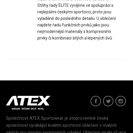
Střihy řady ELITE vyvíjíme ve spolupráci s
nejlepšími českými sportovci, proto jsou
vyladěné do posledního detailu. U oblečení
najdete řadu funkčních prvků jako jsou
nejmodernější materiály s kompresními
prvky či kombinaci šitých a lepených švů.
Dětský cyklo dres TRAIL modrý
949 Kč
Společnost ATEX Sportswear je stoprocentně česká
společnost vyrábějící kvalitní sportovní oblečení v malých
sériích pro mnoho sportovních odvětví. Oblečení vyrábí již více