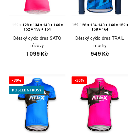
122
128
134
140
146
122-128
134-140
146
152
152
158
164
158
164
Dětský cyklo dres PIXI růžový
Dětský cyklo dres SATO
Dětský cyklo dres TRAIL
1 199 Kč
růžový
modrý
1 099 Kč
949 Kč
Dětský cyklo dres PIXI růžovýCyklo dresy musí splňovat
-30%
-30%
nejvyšší kvalitu pro maximální komfort, funkč..
POSLEDNÍ KUSY