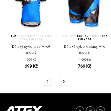
122
128
134
140
146
122-128
134-140
146
152
152
158
164
158
164
Dětský cyklo dres MIKA
Dětské cyklo kraťasy MIK
modrý
modré
999 Kč
1 099 Kč
699 Kč
769 Kč