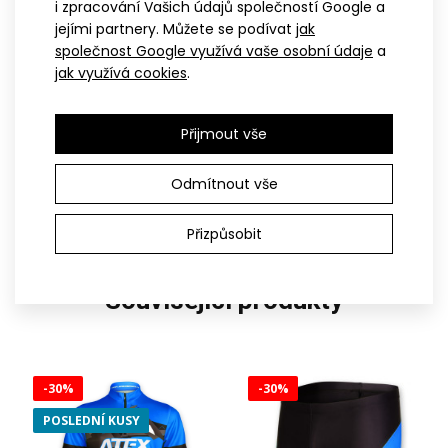
i zpracování Vašich údajů společností Google a
jejími partnery. Můžete se podívat
jak
UNI
UNI
společnost Google využívá vaše osobní údaje
a
Tri belt WINTERMAN
Cyklistická kšiltovka ATEX30
jak využívá cookies
.
469 Kč
bílá
299 Kč
Přijmout vše
Odmítnout vše
Přizpůsobit
související produkty
-30%
-30%
POSLEDNÍ KUSY