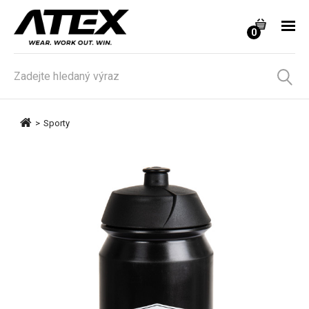
0
>
Sporty