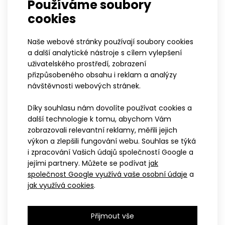
Používáme soubory
Reflexní prvky
Oprava po nehodě
cookies
Naše webové stránky používají soubory cookies
a další analytické nástroje s cílem vylepšení
Cyklo dres ETAP bílý
uživatelského prostředí, zobrazení
přizpůsobeného obsahu i reklam a analýzy
Cyklistické dresy
musí splňovat nejvyšší kvalitu
návštěvnosti webových stránek.
pro maximální komfort, funkčnost a bezpečnost
Díky souhlasu nám dovolíte používat cookies a
během jízdy.
Cyklo dres ETAP
propojuje všechny
další technologie k tomu, abychom Vám
vlastnosti, které u dresu hledáte a potřebujete.
zobrazovali relevantní reklamy, měřili jejich
výkon a zlepšili fungování webu. Souhlas se týká
ELITE přiléhavý střih podpoří váš
i zpracování Vašich údajů společností Google a
výkon
jejími partnery. Můžete se podívat
jak
společnost Google využívá vaše osobní údaje
a
Pánský cyklo dres ETAP
má precizní
přiléhavý
jak využívá cookies
.
střih ELITE
, který poskytuje pohodlí během
nošení. Na předním díle se nachází
celopropínací
zip
, který je vybaven stop jezdcem pro plynulé a
Přijmout vše
bezproblémové zapínání.
Nízký stoják
u krku