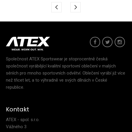
Společnost ATEX Sportswear je stoprocentně česká
společnost vyrábějící kvalitní sportovní oblečení v malých
sériích pro mnoho sportovních odvětví. Oblečení vyrábí již více
než třicet let, a to výhradně ve svých dílnách v České
republice.
Kontakt
ATEX - spol. s.r.o.
Vážného 3