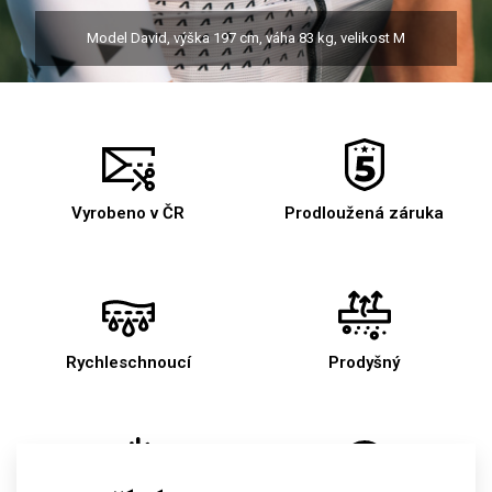
Model David, výška 197 cm, váha 83 kg, velikost M
Vyrobeno v ČR
Prodloužená záruka
Rychleschnoucí
Prodyšný