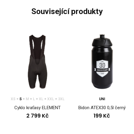
související produkty
XS
S
M
L
XL
XXL
3XL
UNI
Cyklo kraťasy ELEMENT
Bidon ATEX30 0,5l černý
2 799 Kč
199 Kč