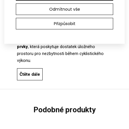
zajišťuje pohodlné nošení a optimální
Odmítnout vše
přizpůsobení. Rukávy jsou zakončené clean-
cutem bez dalšího zapravení a ve spodním okraji
Přizpůsobit
dresu se nachází 4 cm široká
protiskluzová
guma
, která drží dres na místě během jízdy. Na
zadním díle dresu je
trojdílná kapsa
s
reflexními
prvky
, která poskytuje dostatek úložného
prostoru pro nezbytnosti během cyklistického
výkonu.
Čtěte dále
podobné produkty