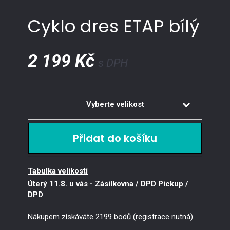
Cyklo dres ETAP bílý
2 199 Kč
s DPH
Vyberte velikost
XS
Dejte mi vědět
S
Skladem
4 ks
M
Skladem
3 ks
L
Skladem
4 ks
Tabulka velikostí
XL
Skladem
4 ks
XXL
Dejte mi vědět
Úterý 11.8. u vás
- Zásilkovna / DPD Pickup /
3XL
Dejte mi vědět
DPD
Nákupem získáváte 2199 bodů (registrace nutná).