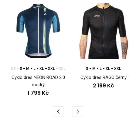
XS
S
M
L
XL
XXL
3XL
S
M
L
XL
XXL
Cyklo dres NEON ROAD 2.0
Cyklo dres RAGO černý
2 199 Kč
modrý
1 799 Kč