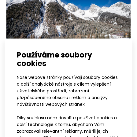
Používáme soubory
cookies
15.01.2025
Naše webové stránky používají soubory cookies
Světový pohár v biatlonu Anterselva: 23.
a další analytické nástroje s cílem vylepšení
- 26. 1. 2025
uživatelského prostředí, zobrazení
přizpůsobeného obsahu i reklam a analýzy
Na programu SP v Anterselvě jsou sprinty, stíhací závody a
návštěvnosti webových stránek.
štafety.
Díky souhlasu nám dovolíte používat cookies a
další technologie k tomu, abychom Vám
zobrazovali relevantní reklamy, měřili jejich