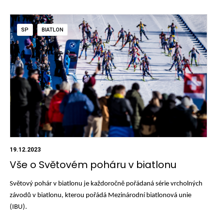
SP
BIATLON
19.12.2023
Vše o Světovém poháru v biatlonu
Světový pohár v biatlonu je každoročně pořádaná série vrcholných
závodů v biatlonu, kterou pořádá Mezinárodní biatlonová unie
(IBU).