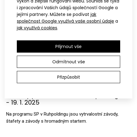
výkon a zlepšili fungování webu. Souhlas se týká
i zpracování Vašich údajů společností Google a
SP
BIATLON
jejími partnery. Můžete se podívat
jak
společnost Google využívá vaše osobní údaje
a
jak využívá cookies
.
Přijmout vše
Odmítnout vše
Přizpůsobit
08.01.2025
Světový pohár v biatlonu Ruhpolding: 15.
- 19. 1. 2025
Na programu SP v Ruhpoldingu jsou vytrvalostní závody,
štafety a závody s hromadným startem.