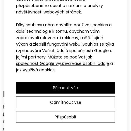
přizpůsobeného obsahu i reklam a analýzy
návštěvnosti webových stránek.
Díky souhlasu nám dovolíte používat cookies a
další technologie k tomu, abychom Vám
zobrazovali relevantní reklamy, měřili jejich
XS
S
M
L
XL
XXL
výkon a zlepšili fungování webu. Souhlas se týká
i zpracování Vašich údajů společností Google a
Dámská triatlonová kombinéza
jejími partnery. Můžete se podívat
jak
bez rukávů MARK růžová
společnost Google využívá vaše osobní údaje
a
2 699 Kč
jak využívá cookies
.
Přijmout vše
ELITE – když chceš jen to nejlepší
Odmítnout vše
Každá sekunda, každý detail a každý gram se počítá.
Řada
vznikla pro profesionální sportovce, kteří kladou důraz
ELITE
Přizpůsobit
na maximální rychlost a výsledný čas – často i za cenu
nižšího komfortu nebo odolnosti. Střihy a detaily ladíme