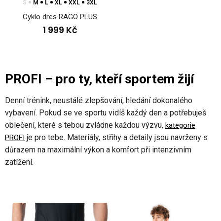
S
M
L
XL
XXL
3XL
Cyklo dres RAGO PLUS
1 999 Kč
PROFI – pro ty, kteří sportem žijí
Denní trénink, neustálé zlepšování, hledání dokonalého
vybavení. Pokud se ve sportu vidíš každý den a potřebuješ
oblečení, které s tebou zvládne každou výzvu,
kategorie
je pro tebe. Materiály, střihy a detaily jsou navrženy s
PROFI
důrazem na maximální výkon a komfort při intenzivním
zatížení.