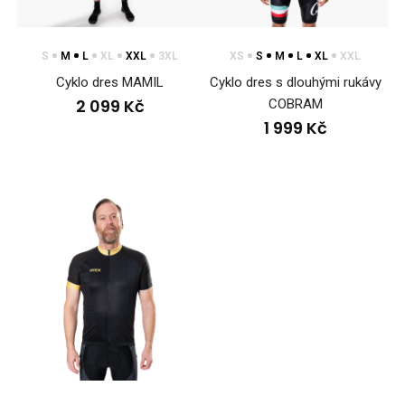
S
M
L
XL
XXL
3XL
XS
S
M
L
XL
XXL
Cyklo dres MAMIL
Cyklo dres s dlouhými rukávy
2 099 Kč
COBRAM
1 999 Kč