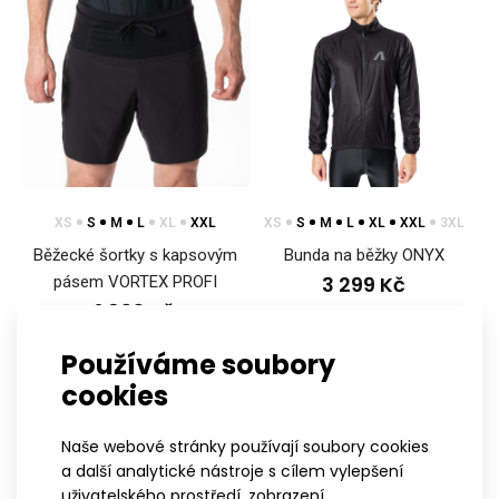
XS
S
M
L
XL
XXL
XS
S
M
L
XL
XXL
3XL
Běžecké šortky s kapsovým
Bunda na běžky ONYX
3 299 Kč
pásem VORTEX PROFI
1 699 Kč
Používáme soubory
cookies
Naše webové stránky používají soubory cookies
a další analytické nástroje s cílem vylepšení
uživatelského prostředí, zobrazení