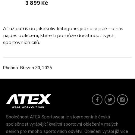
3 899 Kč
Ať už patříš do jakékoliv kategorie, jedno je jisté – u nás
najdeš oblečení, které ti pomůže dosáhnout tvých
sportovních cílů.
Přidáno:
Březen
30,
2025
Společnost ATEX Sportswear je stoprocentně česká
společnost vyrábějící kvalitní sportovní oblečení v malých
sériích pro mnoho sportovních odvětví. Oblečení vyrábí již více