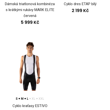
Dámská triatlonová kombinéza
Cyklo dres ETAP bílý
2 199 Kč
s krátkými rukávy MARK ELITE
červená
5 999 Kč
S
M
L
XL
XXL
Cyklo kraťasy ESTIVO