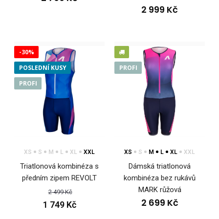
2 999 Kč
Triatlonová kombinéza s krátkými rukávy REVOLT
-30%
2 799 Kč
POSLEDNÍ KUSY
PROFI
PROFI
Pánská triatlonová kombinéza má přiléhavý střih a je vyrobena
z velmi pružného materiálu Espan. Komb..
XS
S
M
L
XL
XXL
XS
S
M
L
XL
XXL
Triatlonová kombinéza s
Dámská triatlonová
předním zipem REVOLT
kombinéza bez rukávů
MARK růžová
2 499 Kč
2 699 Kč
1 749 Kč