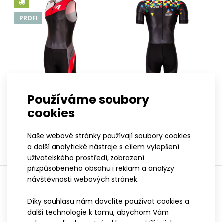
PROFI
Používáme soubory
S
M
L
XL
XXL
XS
S
M
L
XL
XXL
3XL
cookies
Triatlonová kombinéza s
Triatlonová kombinéza
předním zipem REVOLT RED
SAHARA PROFI
Naše webové stránky používají soubory cookies
2 499 Kč
2 799 Kč
a další analytické nástroje s cílem vylepšení
uživatelského prostředí, zobrazení
přizpůsobeného obsahu i reklam a analýzy
návštěvnosti webových stránek.
Zobrazuji 1 až 8 z 8 (celkem stran 1)
Díky souhlasu nám dovolíte používat cookies a
další technologie k tomu, abychom Vám