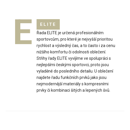
E
ELITE
Řada ELITE je určená profesionálním
sportovcům, pro které je nejvyšší prioritou
rychlost a výsledný čas, a to často i za cenu
nižšího komfortu či odolnosti oblečení.
Dámská triatlonová kombinéza bez rukávů MARK
Střihy řady ELITE vyvíjíme ve spolupráci s
růžová
nejlepšími českými sportovci, proto jsou
2 699 Kč
vyladěné do posledního detailu. U oblečení
najdete řadu funkčních prvků jako jsou
nejmodernější materiály s kompresními
prvky či kombinaci šitých a lepených švů.
..