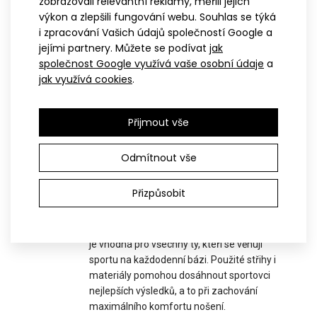
S
zobrazovali relevantní reklamy, měřili jejich
Triatlonová kombinéza s předním zipem REVOLT
SPORT
výkon a zlepšili fungování webu. Souhlas se týká
1 749 Kč
Pokud sportem začínáte a nevíte, co na
i zpracování Vašich údajů společností Google a
sebe, tak kategorie SPORT je přesně pro
jejími partnery. Můžete se podívat
jak
Vás. Tato řada nabízí nejlepší poměr cena /
společnost Google využívá vaše osobní údaje
a
výkon. Oblečení je vhodné jak pro úplné
jak využívá cookies
.
začátečníky, tak pro hobíky, kteří objedou
Pánská triatlonová kombinéza REVOLT má přiléhavý střih a je
pouze pár závodů za sezónu.
vyrobena z velmi pružného materiálu Espa..
Přijmout vše
P
Odmítnout vše
PROFI
Přizpůsobit
Oblečení řady PROFI je vhodné pro všechny
sportovce, kteří berou sport více než jako
příležitostné hobby. Produktová řada PROFI
je vhodná pro všechny ty, kteří se věnují
sportu na každodenní bázi. Použité střihy i
materiály pomohou dosáhnout sportovci
nejlepších výsledků, a to při zachování
maximálního komfortu nošení.