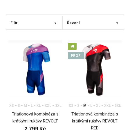
Filtr
Řazení
>
>
PROFI
XS
S
M
L
XL
XXL
3XL
XS
S
M
L
XL
XXL
3XL
Triatlonová kombinéza s
Triatlonová kombinéza s
krátkými rukávy REVOLT
krátkými rukávy REVOLT
2 799 Kč
RED