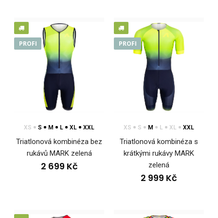
PROFI
PROFI
XS
S
M
L
XL
XXL
XS
S
M
L
XL
XXL
Triatlonová kombinéza s krátkými rukávy REVOLT RED
Triatlonová kombinéza bez
Triatlonová kombinéza s
2 999 Kč
rukávů MARK zelená
krátkými rukávy MARK
2 699 Kč
zelená
2 999 Kč
Pánská triatlonová kombinéza má přiléhavý střih a je vyrobena
z velmi pružného materiálu Espan. Komb..