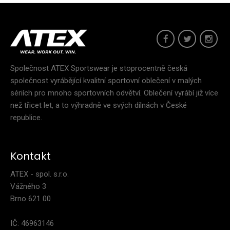
Společnost ATEX Sportswear je stoprocentně česká
společnost vyrábějící kvalitní sportovní oblečení v malých
sériích pro mnoho sportovních odvětví. Oblečení vyrábí již více
než třicet let, a to výhradně ve svých dílnách v České
republice.
Kontakt
ATEX - spol. s.r.o.
Vážného 3
Triatlonová kombinéza bez rukávů MARK zelená
Brno 621 00
2 699 Kč
IČ: 46963146