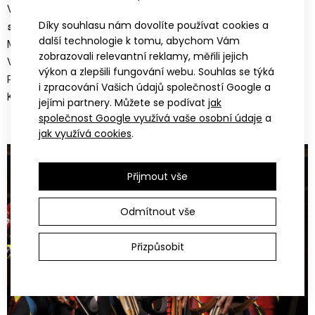
V oblečení ATEX jste tedy mohli vidět celou
řadu českých
Díky souhlasu nám dovolíte používat cookies a
sportovních hvězd
- Kateřinu Neumanovou, Lukáše Bauera,
další technologie k tomu, abychom Vám
Martinu Sáblíkovou, Martina Koukala, Ondřeje Synka, Petra
zobrazovali relevantní reklamy, měřili jejich
Vabrouška, Standu Řezáče, Evu Samkovou, Jiřího BJP
výkon a zlepšili fungování webu. Souhlas se týká
Procházku, Gabrielu Soukalovou, Markétu Davidovou, Michala
i zpracování Vašich údajů společností Google a
Krčmáře a mnoho dalších.
jejími partnery. Můžete se podívat
jak
společnost Google využívá vaše osobní údaje
a
jak využívá cookies
.
Přijmout vše
Odmítnout vše
Přizpůsobit