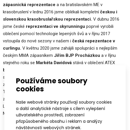
zápasnická reprezentace
a na bratislavském ME v
krasobruslení v lednu 2016 jsme oblékali kompletní
českou i
slovenskou krasobruslařskou reprezentaci.
V dubnu 2016
jsme české
reprezentaci ve skyrunningu
poprvé vyrobili
oblečení pomocí technologie lepených švů a v říjnu 2017
vstoupila do nové sezony v našem i
česká repezentace v
curlingu.
V květnu 2020 jsme zahájili spolupráci s nejlepším
českým MMA zápasníkem
Jiřím BJP Procházkou
a v říjnu
stejného roku se
Markéta Davidová
stává v oblečení ATEX
biatlonovou mistryní světa
. V květnu 2023 jsme navázali
spolupráci s
Rehasport OCR Elite Team
a v lednu 2024 jsme
Používáme soubory
zahájili už 7. sezónu s cyklistickým UCI kontinentálním týmem
cookies
TUFO PARDUS Prostějov
. V sezóně 2024/25 jsme oblékali v
závodech SP biatlonové reprezentace Česka, Slovenska, Belgie
Naše webové stránky používají soubory cookies
Litvy a Japonska, ale oblékáme i menší týmy jako je Maďarsko,
a další analytické nástroje s cílem vylepšení
Mongolsko či Mexiko.
uživatelského prostředí, zobrazení
přizpůsobeného obsahu i reklam a analýzy
návštěvnosti webových stránek.