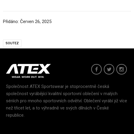
Přidáno:
Červen
26,
2025
SOUTEZ
Společnost ATEX Sportswear je stoprocentně česká
společnost vyrábějící kvalitní sportovní oblečení v malých
sériích pro mnoho sportovních odvětví. Oblečení vyrábí již více
než třicet let, a to výhradně ve svých dílnách v České
republice.