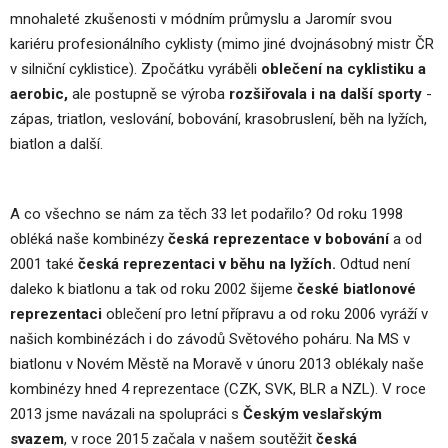
mnohaleté zkušenosti v módním průmyslu a Jaromír svou
kariéru profesionálního cyklisty (mimo jiné dvojnásobný mistr ČR
v silniční cyklistice). Zpočátku vyráběli
oblečení na cyklistiku a
aerobic,
ale postupně se výroba
rozšiřovala i na další sporty
-
zápas, triatlon, veslování, bobování, krasobruslení, běh na lyžích,
biatlon a další.
A co všechno se nám za těch 33 let podařilo? Od roku 1998
obléká naše kombinézy
česká reprezentace v bobování
a od
2001 také
česká reprezentaci v běhu na lyžích.
Odtud není
daleko k biatlonu a tak od roku 2002 šijeme
české biatlonové
reprezentaci
oblečení pro letní přípravu a od roku 2006 vyráží v
našich kombinézách i do závodů Světového poháru. Na MS v
biatlonu v Novém Městě na Moravě v únoru 2013 oblékaly naše
kombinézy hned 4 reprezentace (CZK, SVK, BLR a NZL). V roce
2013 jsme navázali na spolupráci s
Českým veslařským
svazem
, v roce 2015 začala v našem soutěžit
česká