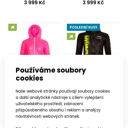
3 999 Kč
3 999 Kč
POSLEDNÍ KUSY
Používáme soubory
cookies
Dámská sportovní bunda s kapucí VIJA
XS
S
M
L
XL
XXL
3XL
XS
S
M
L
XL
XXL
3XL
Naše webové stránky používají soubory cookies
2 999 Kč
Dámská ultralehká větrovka
Dámská bunda s kapucí
a další analytické nástroje s cílem vylepšení
s kapucí MEI růžová
WINTERMAN
uživatelského prostředí, zobrazení
2 499 Kč
2 999 Kč
přizpůsobeného obsahu i reklam a analýzy
návštěvnosti webových stránek.
Dámská sportovní bunda s kapucí VIJADámská sportovní