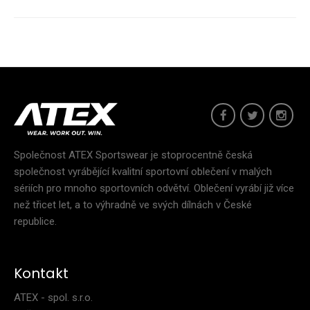
Společnost ATEX Sportswear je stoprocentně česká
společnost vyrábějící kvalitní sportovní oblečení v malých
sériích pro mnoho sportovních odvětví. Oblečení vyrábí již více
než třicet let, a to výhradně ve svých dílnách v České
republice.
Kontakt
ATEX - spol. s.r.o.