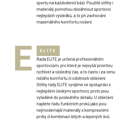
sportu na každodenní bázi. Použité střihy i
Dámská běžecká bunda s kapucí NUVO
materiály pomohou dosáhnout sportovci
3 099 Kč
nejlepších výsledků, a to při zachování
maximálního komfortu nošení.
E
Dámská běžecká bunda s kapucí NUVODámská běžecká
ELITE
bunda s kapucí NUVO je ideální volbou do nepří..
Řada ELITE je určená profesionálním
sportovcům, pro které je nejvyšší prioritou
rychlost a výsledný čas, a to často i za cenu
nižšího komfortu či odolnosti oblečení.
Střihy řady ELITE vyvíjíme ve spolupráci s
nejlepšími českými sportovci, proto jsou
vyladěné do posledního detailu. U oblečení
najdete řadu funkčních prvků jako jsou
nejmodernější materiály s kompresními
prvky či kombinaci šitých a lepených švů.