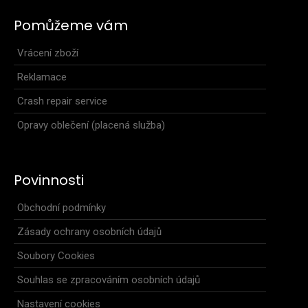
Pomůžeme vám
Vrácení zboží
Reklamace
Crash repair service
Opravy oblečení (placená služba)
Povinnosti
Dámská sportovní bunda ZIGZAG mátová
Obchodní podmínky
3 999 Kč
Zásady ochrany osobních údajů
Soubory Cookies
Souhlas se zpracováním osobních údajů
Nastavení cookies
Kombinace dvou materiálů. Hlavní části bundy z