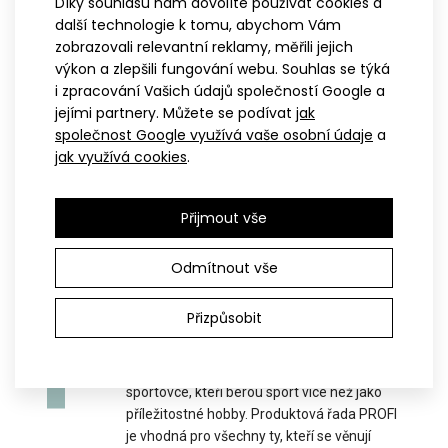
Díky souhlasu nám dovolíte používat cookies a
bunda s kapucí VIJA poskytuje všestranné využit..
Zobrazuji 1 až 8 z 8 (celkem stran 1)
další technologie k tomu, abychom Vám
zobrazovali relevantní reklamy, měřili jejich
výkon a zlepšili fungování webu. Souhlas se týká
S
i zpracování Vašich údajů společností Google a
SPORT
jejími partnery. Můžete se podívat
jak
Pokud sportem začínáte a nevíte, co na
společnost Google využívá vaše osobní údaje
a
sebe, tak kategorie SPORT je přesně pro
jak využívá cookies
.
Vás. Tato řada nabízí nejlepší poměr cena /
výkon. Oblečení je vhodné jak pro úplné
Přijmout vše
začátečníky, tak pro hobíky, kteří objedou
pouze pár závodů za sezónu.
Odmítnout vše
P
Přizpůsobit
PROFI
Oblečení řady PROFI je vhodné pro všechny
sportovce, kteří berou sport více než jako
příležitostné hobby. Produktová řada PROFI
je vhodná pro všechny ty, kteří se věnují