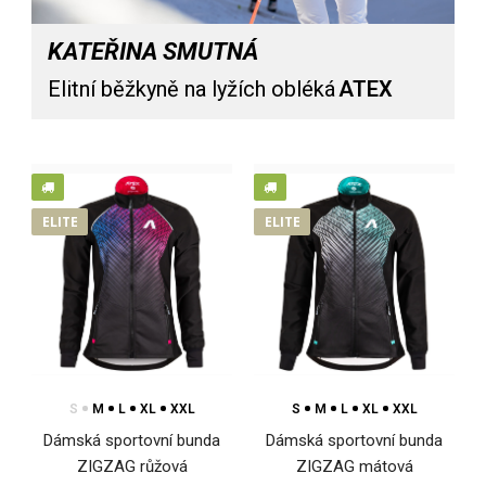
KATEŘINA SMUTNÁ
Elitní běžkyně na lyžích obléká
ATEX
Dámská bunda s kapucí WINTERMAN 2.0
3 399 Kč
ELITE
ELITE
Dámská sportovní bunda WINTERMANDámská bunda
WINTERMAN je navržená pro sportovní aktivity i běžný po..
S
M
L
XL
XXL
S
M
L
XL
XXL
Dámská sportovní bunda
Dámská sportovní bunda
ZIGZAG růžová
ZIGZAG mátová