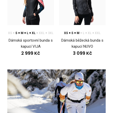
Dámská lehká sportovní bunda s kapucí ENDUDámská lehká
sportovní bunda s kapucí ENDU poskytuje všest..
XS
S
M
L
XL
XXL
3XL
XS
S
M
L
XL
XXL
Dámská sportovní bunda s
Dámská běžecká bunda s
kapucí VIJA
kapucí NUVO
2 999 Kč
3 099 Kč