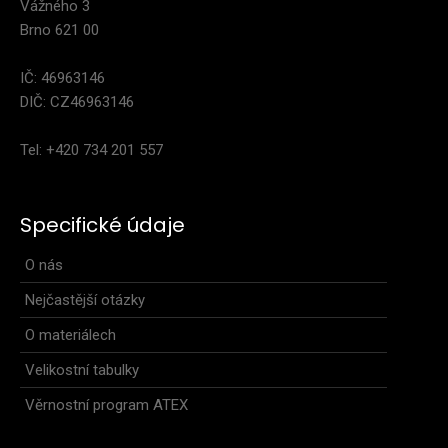
Vážného 3
Brno 621 00
IČ: 46963146
DIČ: CZ46963146
Dámská sportovní bunda ZIGZAG růžová
3 999 Kč
Tel: +420 734 201 557
Specifické údaje
Kombinace dvou materiálů. Hlavní části bundy z
O nás
membránového materiálu Windrpoof zag, odolného proti ..
Nejčastější otázky
O materiálech
Velikostní tabulky
Věrnostní program ATEX