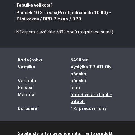
Tabulka velikostí
XL
Prodej ukončen
XXL
Skladem
1 ks
Pondělí 10.8. u vás(Při objednání do 10:00)
-
Zásilkovna / DPD Pickup / DPD
Nákupem získáváte 5899 bodů (registrace nutná).
Kód výrobku
5490red
Vystýlka
Vystýlka TRIATLON
pánská
Varianta
pánská
Počasí
letní
Materiál
fitex + velaro light +
tritech
Doručení
1-3 pracovní dny
Spojte styl a týmovou identitu. Tento produkt