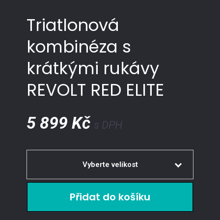
Triatlonová
kombinéza s
krátkými rukávy
REVOLT RED ELITE
5 899 Kč
s DPH
Vyberte velikost
XS
Prodej ukončen
S
Skladem
3 ks
M
Skladem
3 ks
L
Prodej ukončen