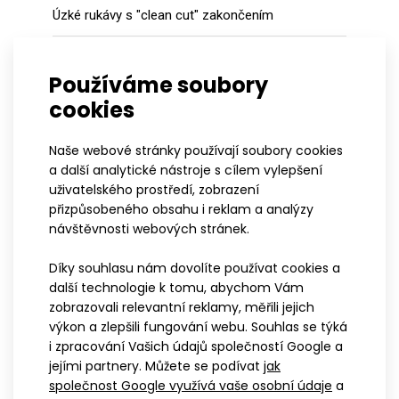
Úzké rukávy s "clean cut" zakončením
Na zadním díle jednodílná kapsa s vrchním
překrytem
Používáme soubory
cookies
Nohavice zakončené 7 cm širokou protiskluzovou
gumou
Naše webové stránky používají soubory cookies
a další analytické nástroje s cílem vylepšení
V rozkrokové části lepené spoje bez nití
uživatelského prostředí, zobrazení
přizpůsobeného obsahu i reklam a analýzy
Vystýlka Triatlon
návštěvnosti webových stránek.
Díky souhlasu nám dovolíte používat cookies a
další technologie k tomu, abychom Vám
zobrazovali relevantní reklamy, měřili jejich
výkon a zlepšili fungování webu. Souhlas se týká
i zpracování Vašich údajů společností Google a
jejími partnery. Můžete se podívat
jak
společnost Google využívá vaše osobní údaje
a