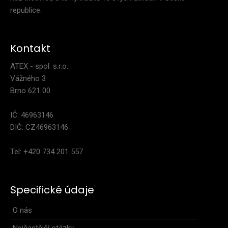
republice.
Kontakt
ATEX - spol. s.r.o.
Vážného 3
Brno 621 00
IČ: 46963146
DIČ: CZ46963146
Tel: +420 734 201 557
Specifické údaje
O nás
Nejčastější otázky