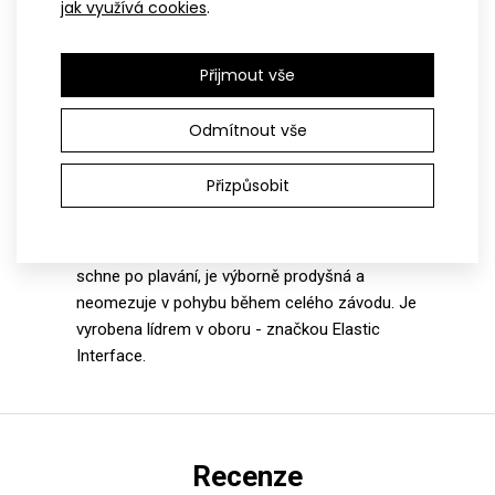
jak využívá cookies
.
Přijmout vše
Vystýlka TRIATLON pánská
Odmítnout vše
Vystýlka TRIATLON je navržená speciálně pro
Přizpůsobit
potřeby triatlonistů. Je tenká, anatomicky
tvarovaná, vysoce pružná a opatřená
antibakteriální úpravou. Díky perforaci rychle
schne po plavání, je výborně prodyšná a
neomezuje v pohybu během celého závodu. Je
vyrobena lídrem v oboru - značkou Elastic
Interface.
Recenze