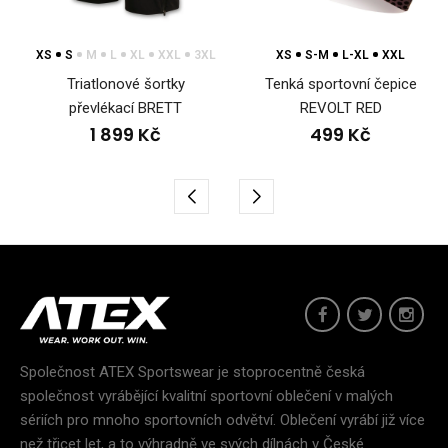
XS
S
M
L
XL
XXL
3XL
XS
S-M
L-XL
XXL
Triatlonové šortky
Tenká sportovní čepice
převlékací BRETT
REVOLT RED
1 899 Kč
499 Kč
Společnost ATEX Sportswear je stoprocentně česká
společnost vyrábějící kvalitní sportovní oblečení v malých
sériích pro mnoho sportovních odvětví. Oblečení vyrábí již více
než třicet let, a to výhradně ve svých dílnách v České