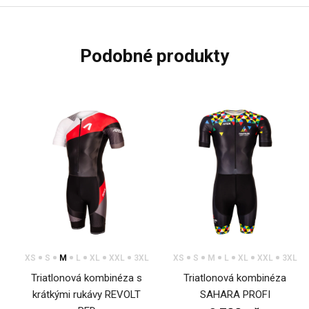
podobné produkty
XS
S
M
L
XL
XXL
3XL
XS
S
M
L
XL
XXL
3XL
Triatlonová kombinéza s
Triatlonová kombinéza
krátkými rukávy REVOLT
SAHARA PROFI