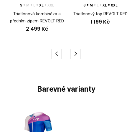
S
M
L
XL
XXL
S
M
L
XL
XXL
Triatlonová kombinéza s
Triatlonový top REVOLT RED
1 199 Kč
předním zipem REVOLT RED
2 499 Kč
barevné varianty