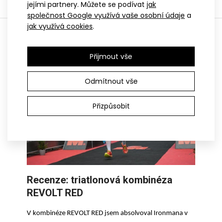
jejími partnery. Můžete se podívat
jak
společnost Google využívá vaše osobní údaje
a
jak využívá cookies
.
Recenze
Přijmout vše
Odmítnout vše
Přizpůsobit
Recenze: triatlonová kombinéza
REVOLT RED
V kombinéze REVOLT RED jsem
absolvoval
Ironmana v