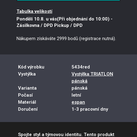
L
Prodej ukončen
Tabulka velikostí
XL
Prodej ukončen
XXL
Prodej ukončen
Pondělí 10.8. u vás(Při objednání do 10:00)
-
3XL
Prodej ukončen
Zásilkovna / DPD Pickup / DPD
Nákupem získáváte 2999 bodů (registrace nutná).
Kód výrobku
5434red
Vystýlka
Vystýlka TRIATLON
pánská
Varianta
pánská
Počasí
letní
Materiál
espan
Doručení
1-3 pracovní dny
Spojte styl a týmovou identitu. Tento produkt