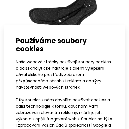
Používáme soubory
cookies
Naše webové stránky používají soubory cookies
Vystýlka TRIATLON pánská
a další analytické nástroje s cílem vylepšení
uživatelského prostředí, zobrazení
Vystýlka TRIATLON je navržená speciálně pro
přizpůsobeného obsahu i reklam a analýzy
potřeby triatlonistů. Je tenká, anatomicky
návštěvnosti webových stránek.
tvarovaná, vysoce pružná a opatřená
antibakteriální úpravou. Díky perforaci rychle
Díky souhlasu nám dovolíte používat cookies a
schne po plavání, je výborně prodyšná a
další technologie k tomu, abychom Vám
neomezuje v pohybu během celého závodu. Je
zobrazovali relevantní reklamy, měřili jejich
vyrobena lídrem v oboru - značkou Elastic
výkon a zlepšili fungování webu. Souhlas se týká
Interface.
i zpracování Vašich údajů společností Google a