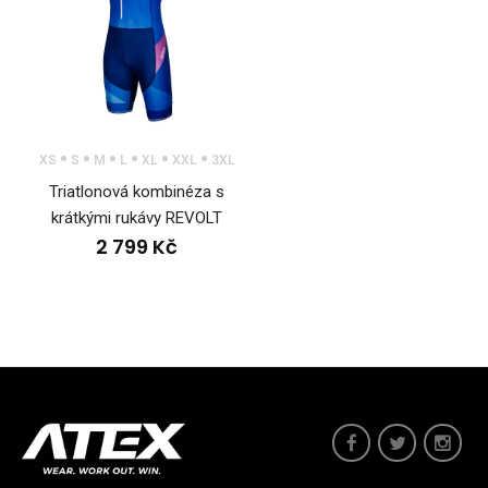
XS
S
M
L
XL
XXL
3XL
Triatlonová kombinéza s
krátkými rukávy REVOLT
2 799 Kč