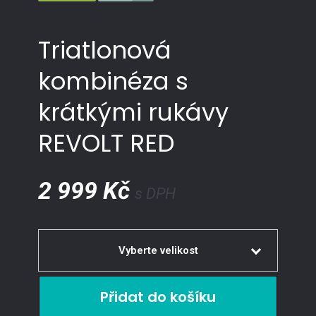
Triatlonová
kombinéza s
krátkými rukávy
REVOLT RED
2 999 Kč
s DPH
Vyberte velikost
XS
Prodej ukončen
S
Prodej ukončen
M
Skladem
1 ks