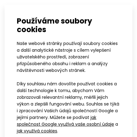
Triatlonová kombinéza s
Používáme soubory
krátkými rukávy PRIME ELITE
cookies
Minimalistické černobílé provedení, precizní střih a
promyšlené materiálové panely tvoří celek, který
Naše webové stránky používají soubory cookies
podporuje rychlost, volnost pohybu a komfort
a další analytické nástroje s cílem vylepšení
během celého závodunebo intenzivního tréninku.
uživatelského prostředí, zobrazení
přizpůsobeného obsahu i reklam a analýzy
Aerodynamický střih pro plynulý
návštěvnosti webových stránek.
pohyb
Díky souhlasu nám dovolíte používat cookies a
Kombinéza má
velmi přiléhavý střih
, který
další technologie k tomu, abychom Vám
přesně kopíruje tělo a podporuje
aerodynamiku
zobrazovali relevantní reklamy, měřili jejich
při jízdě i běhu. Na předním díle je umístěný
výkon a zlepšili fungování webu. Souhlas se týká
celopropínací zip
se stop jezdcem pro plynulé
i zpracování Vašich údajů společností Google a
rozepínání během výkonu. Výstřih je zakončený
jejími partnery. Můžete se podívat
jak
měkkou gumičkou.
Raglánové rukávy
jsou
společnost Google využívá vaše osobní údaje
a
jak využívá cookies
.
zakončené
lepeným spojem bez švů
pro hladké