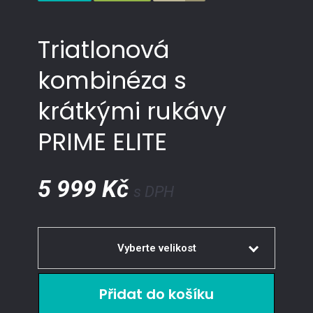
Triatlonová
kombinéza s
krátkými rukávy
PRIME ELITE
5 999 Kč
s DPH
Vyberte velikost
XS
Dejte mi vědět
S
Skladem
2 ks
M
Skladem
> 5 ks