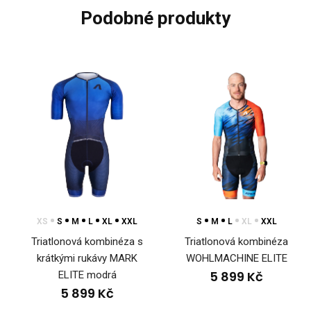
podobné produkty
XS
S
M
L
XL
XXL
S
M
L
XL
XXL
Triatlonová kombinéza s
Triatlonová kombinéza
krátkými rukávy MARK
WOHLMACHINE ELITE
5 899 Kč
ELITE modrá
5 899 Kč