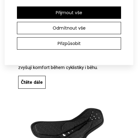
přilnutí k paži. Zadní díl doplňuje
jednodílná kapsa
s vrchním překrytem a
reflexním prvkem
.
Přijmout vše
Nohavice jsou zakončené
4,5 cm širokou
protiskluzovou gumou
, která drží kombinézu
Odmítnout vše
stabilně na místě i při dlouhém zatížení. V
rozkrokové části je
anatomicky tvarovaná
Přizpůsobit
triatlonová vystýlka
s perforací pro rychlé
schnutí a vysokou prodyšnost po plavecké části.
Ztenčené okraje bez švů pomáhají omezit tření a
zvyšují komfort během cyklistiky i běhu.
Čtěte dále