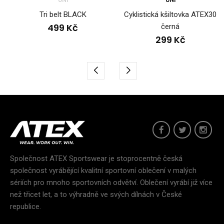
Tri belt BLACK
Cyklistická kšiltovka ATEX30
499 Kč
černá
299 Kč
Společnost ATEX Sportswear je stoprocentně česká
společnost vyrábějící kvalitní sportovní oblečení v malých
sériích pro mnoho sportovních odvětví. Oblečení vyrábí již více
než třicet let, a to výhradně ve svých dílnách v České
republice.