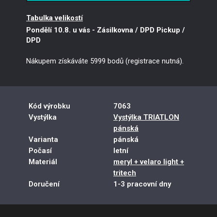
L
Skladem
5 ks
Tabulka velikostí
XL
Skladem
2 ks
XXL
Skladem
1 ks
Pondělí 10.8. u vás
- Zásilkovna / DPD Pickup /
3XL
Dejte mi vědět
DPD
Nákupem získáváte 5999 bodů (registrace nutná).
Kód výrobku
7063
Vystýlka
Vystýlka TRIATLON
pánská
Varianta
pánská
Počasí
letní
Materiál
meryl + velaro light +
tritech
Doručení
1-3 pracovní dny